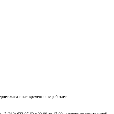
рнет-магазина» временно не работает.
7 (812) 622-07-62 с 09-00 до 17-00 , а также по электронной