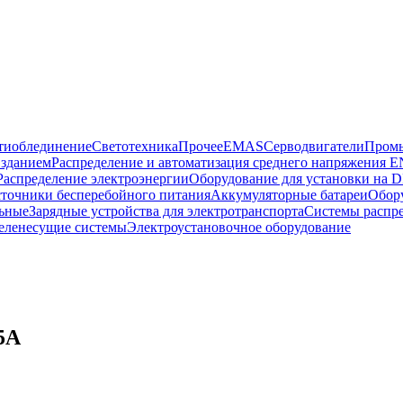
тиоблединение
Светотехника
Прочее
EMAS
Cерводвигатели
Промы
 зданием
Распределение и автоматизация среднего напряжения 
Распределение электроэнергии
Оборудование для установки на D
точники бесперебойного питания
Аккумуляторные батареи
Обор
ьные
Зарядные устройства для электротранспорта
Системы распр
еленесущие системы
Электроустановочное оборудование
5A