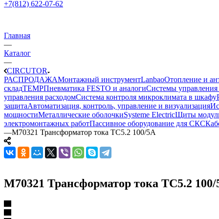
+7(812) 622-07-62
Главная
—
Каталог
—
CIRCUTOR
РАСПРОДАЖА
Монтажный инструмент
Lanbao
Отопление и ан
склад
TEMP
Пневматика FESTO и аналоги
Системы управления
управления расходом
Система контроля микроклимата в шкафу
защита
Автоматизация, контроль, управление и визуализация
Ис
мощности
Металлические оболочки
Systeme Electric
Щиты модул
электромонтажных работ
Пассивное оборудование для СКС
Каб
—
M70321 Трансформатор тока TC5.2 100/5A
M70321 Трансформатор тока TC5.2 100/