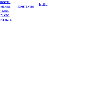
овости
+ ЕЩЕ
оманда
Контакты
тзывы
рьера
онтакты