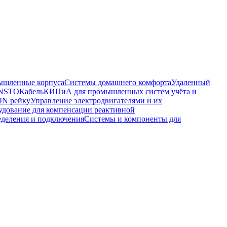
шленные корпуса
Системы домашнего комфорта
Удаленный
ENSTO
Кабель
КИПиА для промышленных систем учёта и
IN рейку
Управление электродвигателями и их
удование для компенсации реактивной
еделения и подключения
Системы и компоненты для