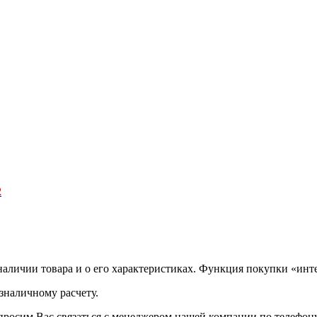
2
аличии товара и о его характеристиках. Функция покупки «инте
зналичному расчету.
просим Вас связаться с менеджером нашей компании по телефону +