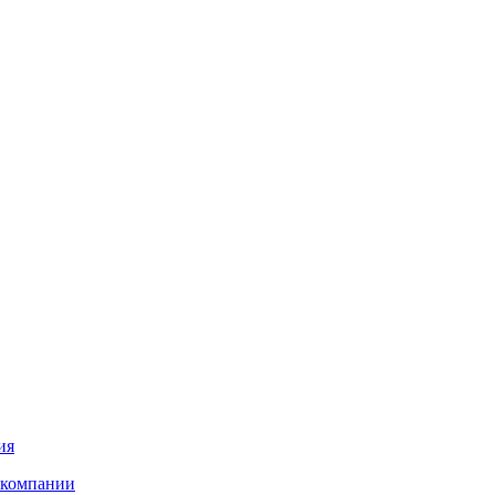
ия
 компании