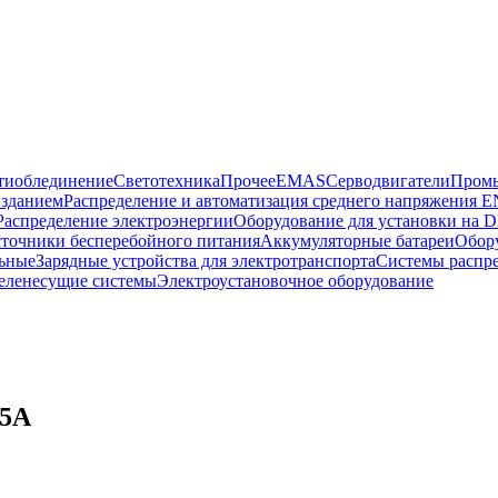
тиоблединение
Светотехника
Прочее
EMAS
Cерводвигатели
Промы
 зданием
Распределение и автоматизация среднего напряжения 
Распределение электроэнергии
Оборудование для установки на D
точники бесперебойного питания
Аккумуляторные батареи
Обор
ьные
Зарядные устройства для электротранспорта
Системы распр
еленесущие системы
Электроустановочное оборудование
/5A