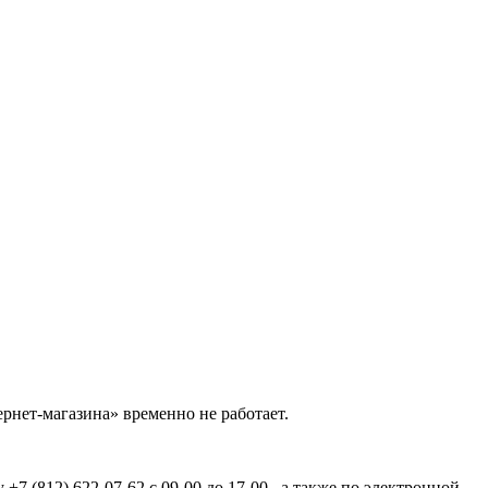
рнет-магазина» временно не работает.
7 (812) 622-07-62 с 09-00 до 17-00 , а также по электронной