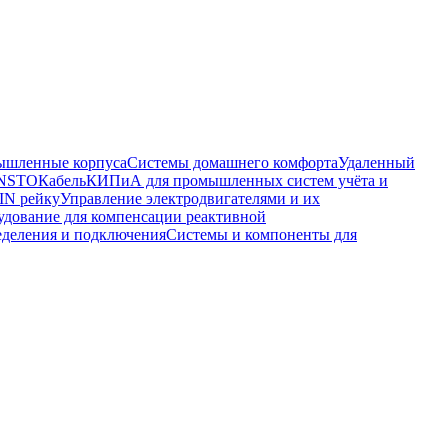
шленные корпуса
Системы домашнего комфорта
Удаленный
ENSTO
Кабель
КИПиА для промышленных систем учёта и
IN рейку
Управление электродвигателями и их
удование для компенсации реактивной
еделения и подключения
Системы и компоненты для