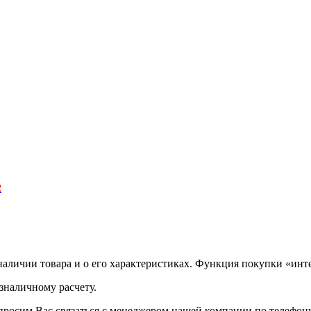
2
аличии товара и о его характеристиках. Функция покупки «инте
зналичному расчету.
просим Вас связаться с менеджером нашей компании по телефону +