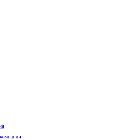
ия
 компании