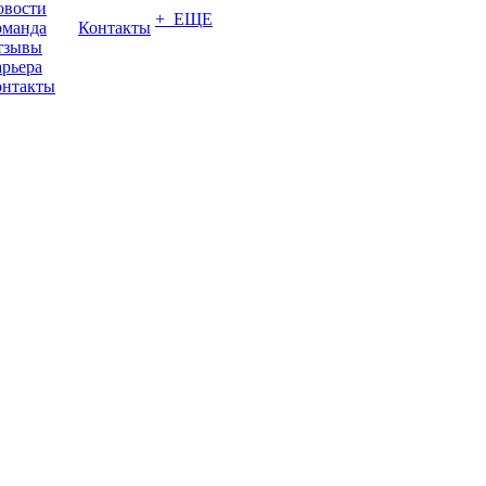
овости
+ ЕЩЕ
оманда
Контакты
тзывы
рьера
онтакты