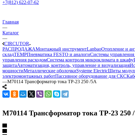
+7(812) 622-07-62
Главная
—
Каталог
—
CIRCUTOR
РАСПРОДАЖА
Монтажный инструмент
Lanbao
Отопление и ан
склад
TEMP
Пневматика FESTO и аналоги
Системы управления
управления расходом
Система контроля микроклимата в шкафу
защита
Автоматизация, контроль, управление и визуализация
Ис
мощности
Металлические оболочки
Systeme Electric
Щиты модул
электромонтажных работ
Пассивное оборудование для СКС
Каб
—
M70114 Трансформатор тока TP-23 250 /5A
M70114 Трансформатор тока TP-23 250 