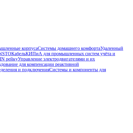
шленные корпуса
Системы домашнего комфорта
Удаленный
ENSTO
Кабель
КИПиА для промышленных систем учёта и
IN рейку
Управление электродвигателями и их
удование для компенсации реактивной
еделения и подключения
Системы и компоненты для