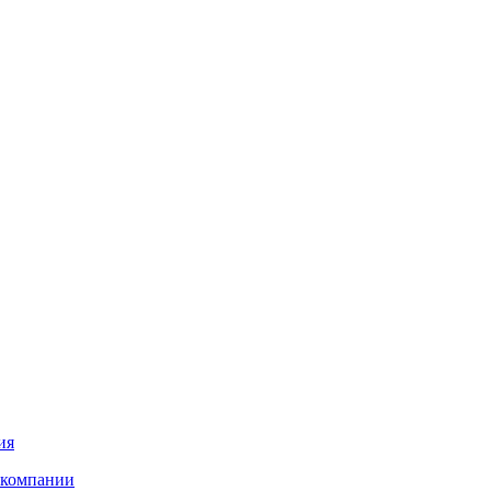
ия
 компании