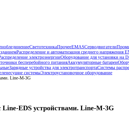
тиоблединение
Светотехника
Прочее
EMAS
Cерводвигатели
Промы
 зданием
Распределение и автоматизация среднего напряжения 
Распределение электроэнергии
Оборудование для установки на D
точники бесперебойного питания
Аккумуляторные батареи
Обор
ьные
Зарядные устройства для электротранспорта
Системы распр
еленесущие системы
Электроустановочное оборудование
вами. Line-M-3G
с Line-EDS устройствами. Line-M-3G