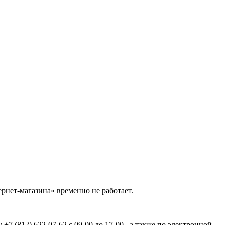
рнет-магазина» временно не работает.
7 (812) 622-07-62 с 09-00 до 17-00 , а также по электронной