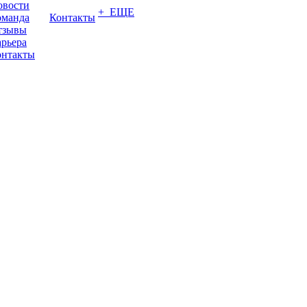
овости
+ ЕЩЕ
оманда
Контакты
тзывы
рьера
онтакты