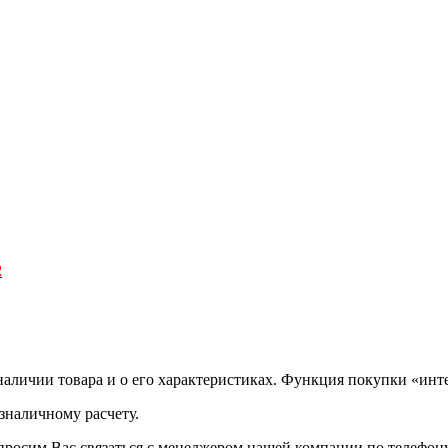
2
аличии товара и о его характеристиках. Функция покупки «инте
зналичному расчету.
просим Вас связаться с менеджером нашей компании по телефону +