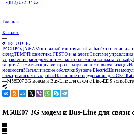
+7(812) 622-07-62
Главная
—
Каталог
—
CIRCUTOR
РАСПРОДАЖА
Монтажный инструмент
Lanbao
Отопление и ан
склад
TEMP
Пневматика FESTO и аналоги
Системы управления
управления расходом
Система контроля микроклимата в шкафу
защита
Автоматизация, контроль, управление и визуализация
Ис
мощности
Металлические оболочки
Systeme Electric
Щиты модул
электромонтажных работ
Пассивное оборудование для СКС
Каб
—
M58E07 3G модем и Bus-Line для связи с Line-EDS устройст
M58E07 3G модем и Bus-Line для связи 