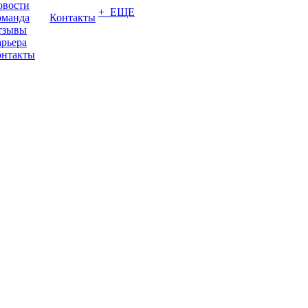
овости
+ ЕЩЕ
оманда
Контакты
тзывы
рьера
онтакты