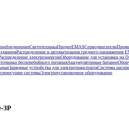
тиоблединение
Светотехника
Прочее
EMAS
Cерводвигатели
Промы
 зданием
Распределение и автоматизация среднего напряжения 
Распределение электроэнергии
Оборудование для установки на D
точники бесперебойного питания
Аккумуляторные батареи
Обор
ьные
Зарядные устройства для электротранспорта
Системы распр
еленесущие системы
Электроустановочное оборудование
e-3P