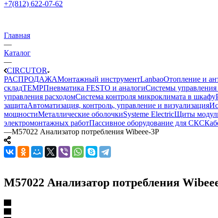
+7(812) 622-07-62
Главная
—
Каталог
—
CIRCUTOR
РАСПРОДАЖА
Монтажный инструмент
Lanbao
Отопление и ан
склад
TEMP
Пневматика FESTO и аналоги
Системы управления
управления расходом
Система контроля микроклимата в шкафу
защита
Автоматизация, контроль, управление и визуализация
Ис
мощности
Металлические оболочки
Systeme Electric
Щиты модул
электромонтажных работ
Пассивное оборудование для СКС
Каб
—
M57022 Анализатор потребления Wibeee-3P
M57022 Анализатор потребления Wibee