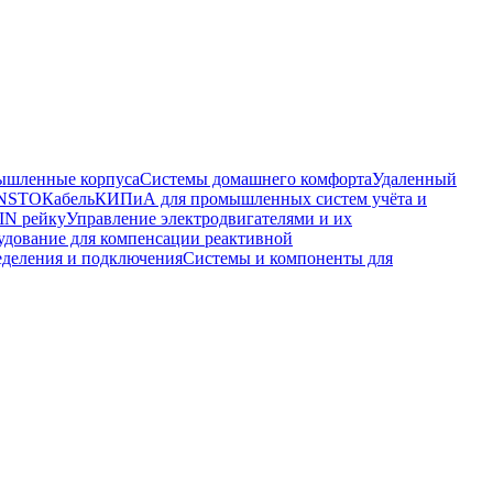
шленные корпуса
Системы домашнего комфорта
Удаленный
ENSTO
Кабель
КИПиА для промышленных систем учёта и
IN рейку
Управление электродвигателями и их
удование для компенсации реактивной
еделения и подключения
Системы и компоненты для