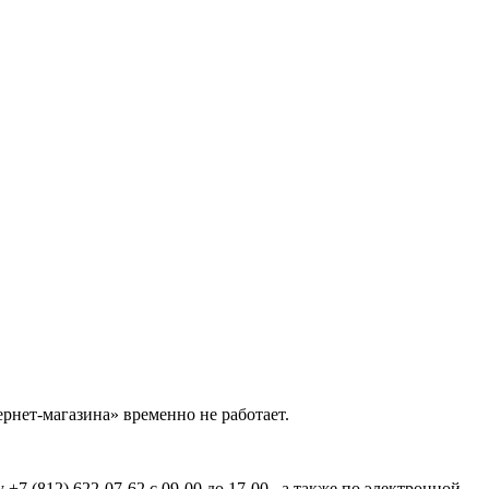
рнет-магазина» временно не работает.
7 (812) 622-07-62 с 09-00 до 17-00 , а также по электронной