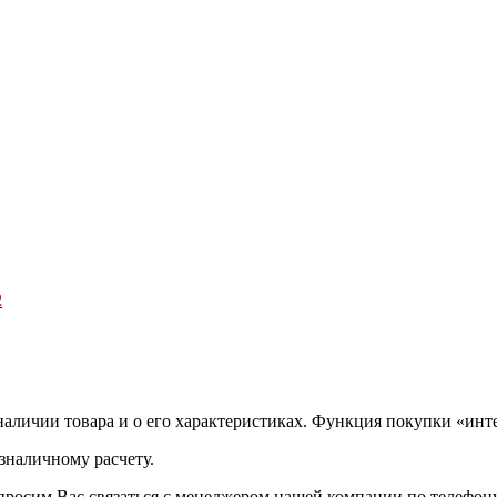
2
аличии товара и о его характеристиках. Функция покупки «инте
зналичному расчету.
просим Вас связаться с менеджером нашей компании по телефону +