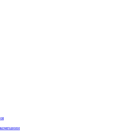
ия
 компании