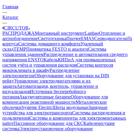
Главная
—
Каталог
—
CIRCUTOR
РАСПРОДАЖА
Монтажный инструмент
Lanbao
Отопление и
антиоблединение
Светотехника
Прочее
EMAS
Cерводвигатели
П
корпуса
Системы домашнего комфорта
Удаленный
склад
TEMP
Пневматика FESTO и аналоги
Системы
управления зданием
Распределение и автоматизация среднего
напряжения ENSTO
Кабель
КИПиА для промышленных
систем учёта и управления расходом
Система контроля
микроклимата в шкафу
Распределение
электроэнергии
Оборудование для установки на DIN
рейку
Управление электродвигателями и их
защита
Автоматизация, контроль, управление и
визуализация
Источники бесперебойного
питания
Аккумуляторные батареи
Оборудование для
компенсации реактивной мощности
Металлические
оболочки
Systeme Electric
Щиты модульные
Зарядные
устройства для электротранспорта
Системы распределения и
подключения
Системы и компоненты для электромонтажных
работ
Пассивное оборудование для СКС
Кабеленесущие
системы
Электроустановочное оборудование