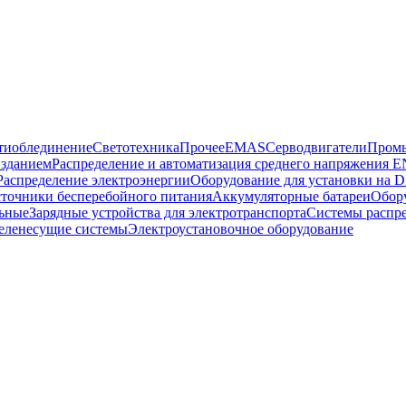
тиоблединение
Светотехника
Прочее
EMAS
Cерводвигатели
Промы
 зданием
Распределение и автоматизация среднего напряжения 
Распределение электроэнергии
Оборудование для установки на D
точники бесперебойного питания
Аккумуляторные батареи
Обор
ьные
Зарядные устройства для электротранспорта
Системы распр
еленесущие системы
Электроустановочное оборудование