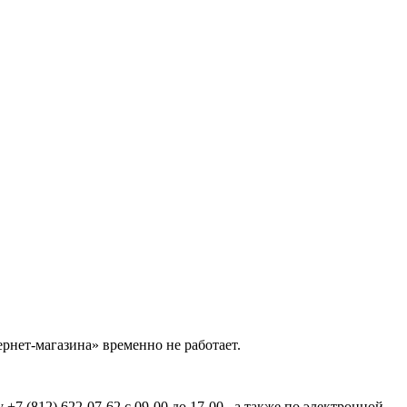
рнет-магазина» временно не работает.
7 (812) 622-07-62 с 09-00 до 17-00 , а также по электронной