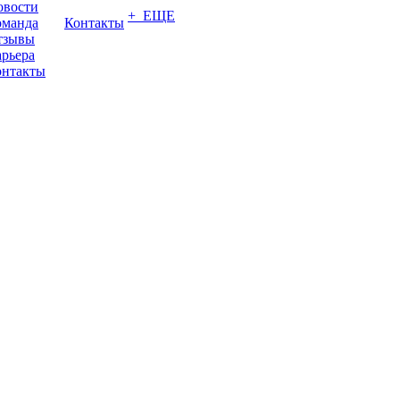
овости
+ ЕЩЕ
оманда
Контакты
тзывы
рьера
онтакты