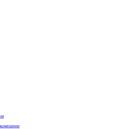
ия
 компании