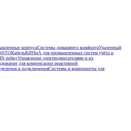
шленные корпуса
Системы домашнего комфорта
Удаленный
ENSTO
Кабель
КИПиА для промышленных систем учёта и
IN рейку
Управление электродвигателями и их
удование для компенсации реактивной
еделения и подключения
Системы и компоненты для