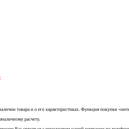
2
аличии товара и о его характеристиках. Функция покупки «инте
зналичному расчету.
просим Вас связаться с менеджером нашей компании по телефону +