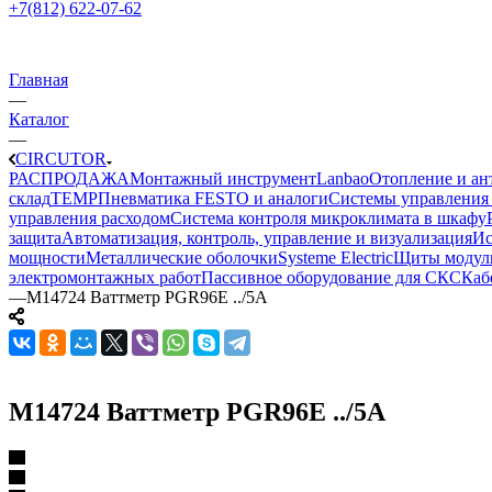
+7(812) 622-07-62
Главная
—
Каталог
—
CIRCUTOR
РАСПРОДАЖА
Монтажный инструмент
Lanbao
Отопление и ан
склад
TEMP
Пневматика FESTO и аналоги
Системы управления
управления расходом
Система контроля микроклимата в шкафу
защита
Автоматизация, контроль, управление и визуализация
Ис
мощности
Металлические оболочки
Systeme Electric
Щиты модул
электромонтажных работ
Пассивное оборудование для СКС
Каб
—
M14724 Ваттметр PGR96E ../5A
M14724 Ваттметр PGR96E ../5A