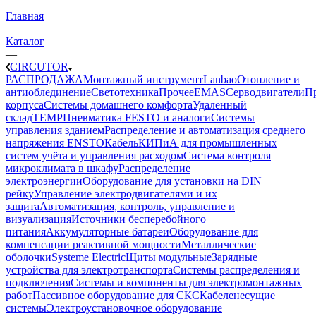
Главная
—
Каталог
—
CIRCUTOR
РАСПРОДАЖА
Монтажный инструмент
Lanbao
Отопление и
антиоблединение
Светотехника
Прочее
EMAS
Cерводвигатели
П
корпуса
Системы домашнего комфорта
Удаленный
склад
TEMP
Пневматика FESTO и аналоги
Системы
управления зданием
Распределение и автоматизация среднего
напряжения ENSTO
Кабель
КИПиА для промышленных
систем учёта и управления расходом
Система контроля
микроклимата в шкафу
Распределение
электроэнергии
Оборудование для установки на DIN
рейку
Управление электродвигателями и их
защита
Автоматизация, контроль, управление и
визуализация
Источники бесперебойного
питания
Аккумуляторные батареи
Оборудование для
компенсации реактивной мощности
Металлические
оболочки
Systeme Electric
Щиты модульные
Зарядные
устройства для электротранспорта
Системы распределения и
подключения
Системы и компоненты для электромонтажных
работ
Пассивное оборудование для СКС
Кабеленесущие
системы
Электроустановочное оборудование