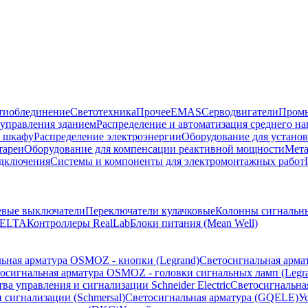
тиоблединение
Светотехника
Прочее
EMAS
Cерводвигатели
Промы
управления зданием
Распределение и автоматизация среднего 
в шкафу
Распределение электроэнергии
Оборудование для установ
тареи
Оборудование для компенсации реактивной мощности
Мета
одключения
Системы и компоненты для электромонтажных работ
евые выключатели
Переключатели кулачковые
Колонны сигнальн
ELTA
Контроллеры RealLab
Блоки питания (Mean Well)
ьная арматура OSMOZ - кнопки (Legrand)
Светосигнальная арма
осигнальная арматура OSMOZ - головки сигнальных ламп (Legr
ва управления и сигнализации Schneider Electric
Светосигнальна
 сигнализации (Schmersal)
Светосигнальная арматура (GQELE)
У