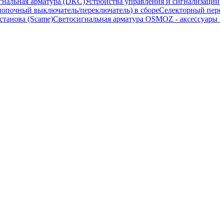
гнальная арматура (DKC)
Устройства управления и сигнализаци
опочный выключатель/переключатель) в сборе
Селекторный пере
станова (Scame)
Светосигнальная арматура OSMOZ - аксессуары м