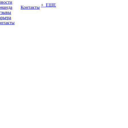
овости
+ ЕЩЕ
оманда
Контакты
тзывы
рьера
онтакты