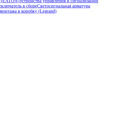
и (EATON)
Устройства управления и сигнализации
ключатель в сборе
Светосигнальная арматура
онтажа в коробку (Legrand)