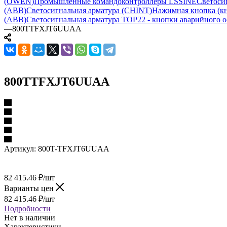
(OWEN)
Промышленные командоконтроллеры LSSINE
Светоси
(ABB)
Светосигнальная арматура (CHINT)
Нажимная кнопка (кн
(ABB)
Светосигнальная арматура TOP22 - кнопки аварийного о
—
800TTFXJT6UUAA
800TTFXJT6UUAA
Артикул:
800T-TFXJT6UUAA
82 415.46
₽
/шт
Варианты цен
82 415.46
₽
/шт
Подробности
Нет в наличии
Характеристики