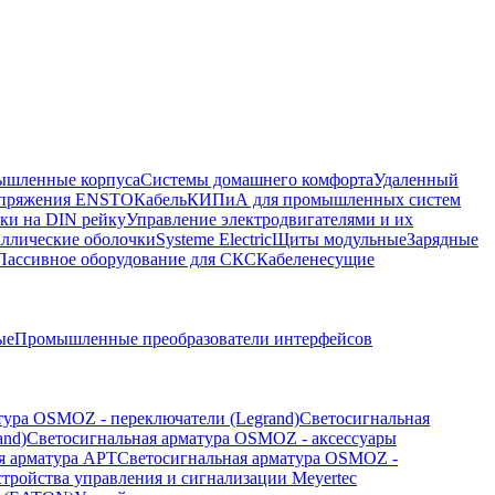
шленные корпуса
Системы домашнего комфорта
Удаленный
напряжения ENSTO
Кабель
КИПиА для промышленных систем
ки на DIN рейку
Управление электродвигателями и их
ллические оболочки
Systeme Electric
Щиты модульные
Зарядные
Пассивное оборудование для СКС
Кабеленесущие
ые
Промышленные преобразователи интерфейсов
тура OSMOZ - переключатели (Legrand)
Светосигнальная
and)
Светосигнальная арматура OSMOZ - аксессуары
я арматура APT
Светосигнальная арматура OSMOZ -
стройства управления и сигнализации Meyertec