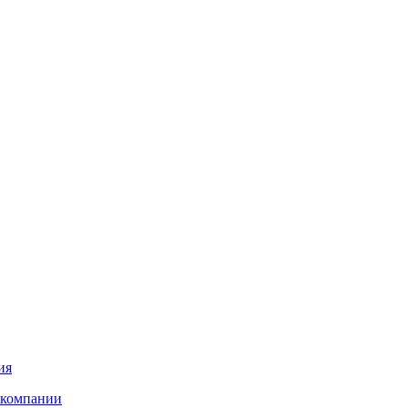
ия
 компании