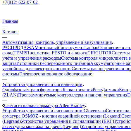
+7(812) 622-07-62
Главная
—
Каталог
—
Автоматизация, контроль, управление и визуализация
РАСПРОДАЖА
Монтажный инструмент
Lanbao
Отопление и ан
склад
TEMP
Пневматика FESTO и аналоги
CIRCUTOR
Системы 
учёта и управления расходом
Система контроля микроклимата 
защита
Источники бесперебойного питания
Аккумуляторные ба
устройства для электротранспорта
Системы распределения и п
системы
Электроустановочное оборудование
—
Устройства управления и сигнализации
Однофазные трансформаторы
Блоки питания
Реле
Датчики
Конц
(ZLAN)
Программируемые контроллеры и панели управления
D
—
Светосигнальная арматура Allen Bradley
Устройства управления и сигнализации Giovenzana
Светосигнал
арматура OSMOZ - кнопки аварийной остановки (Legrand)
Свет
(Legrand)
Устройства управления и сигнализации (EKF)
Устройст
аксессуары монтажа на дверь (Legrand)
Устройства управления и