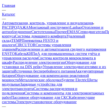
Главная
—
Каталог
—
Автоматизация, контроль, управление и визуализация
РАСПРОДАЖА
Монтажный инструмент
Lanbao
Отопление и
антиоблединение
Светотехника
Прочее
EMAS
Cерводвигатели
П
корпуса
Системы домашнего комфорта
Удаленный
склад
TEMP
Пневматика FESTO и
аналоги
CIRCUTOR
Системы управления
зданием
Распределение и автоматизация среднего напряжения
ENSTO
Кабель
КИПиА для промышленных систем учёта и
управления расходом
Система контроля микроклимата в
шкафу
Распределение электроэнергии
Оборудование для
установки на DIN рейку
Управление электродвигателями и их
защита
Источники бесперебойного питания
Аккумуляторные
батареи
Оборудование для компенсации реактивной
мощности
Металлические оболочки
Systeme Electric
Щиты
модульные
Зарядные устройства для
электротранспорта
Системы распределения и
подключения
Системы и компоненты для электромонтажных
работ
Пассивное оборудование для СКС
Кабеленесущие
системы
Электроустановочное оборудование
—