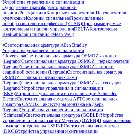
Устройства управления и сигнализации
Однофазные трансформаторы
Блоки
питания
Реле
Датчики
Концевые выключатели
Переключатели
кулачковые
Колонны сигнальные
Промышленные
преобразователи интерфейсов (ZLAN)
Программируемые
контроллеры и панели управления
DELTA
Контроллеры
RealLab
Блоки питания (Mean Well)
—
Светосигнальная арматура Allen Bradley
Устройства управления и сигнализации
Giovenzana
Светосигнальная арматура OSMOZ - кнопки
(Legrand)
Светосигнальная арматура OSMOZ - переключатели
(Legrand)
Светосигнальная арматура OSMOZ - кнопки
аварийной остановки (Legrand)
Светосигнальная арматура
OSMOZ - головки сигнальных ламп
(Legrand)
Светосигнальная арматура OSMOZ - аксессуары
(Legrand)
Устройства управления и сигнализации
(EKF)
Устройства управления и сигнализации Schneider
Electric
Светосигнальная арматура APT
Светосигнальная
арматура OSMOZ - аксессуары монтажа на дверь
(Legrand)
Устройства управления и сигнализации
(Schmersal)
Светосигнальная арматура (GQELE)
Устройства
управления и сигнализации Meyertec (OWEN)
Промышленные
командоконтроллеры LSSINE
Светосигнальная арматура
(DKC)
Устройства управления и сигнализации