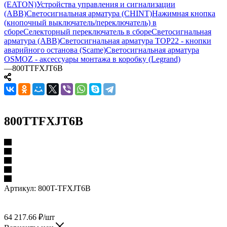
(EATON)
Устройства управления и сигнализации
(ABB)
Светосигнальная арматура (CHINT)
Нажимная кнопка
(кнопочный выключатель/переключатель) в
сборе
Селекторный переключатель в сборе
Светосигнальная
арматура (ABB)
Светосигнальная арматура TOP22 - кнопки
аварийного останова (Scame)
Светосигнальная арматура
OSMOZ - аксессуары монтажа в коробку (Legrand)
—
800TTFXJT6B
800TTFXJT6B
Артикул:
800T-TFXJT6B
64 217.66
₽
/шт