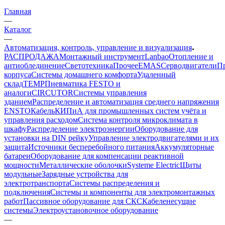
Главная
—
Каталог
—
Автоматизация, контроль, управление и визуализация
РАСПРОДАЖА
Монтажный инструмент
Lanbao
Отопление и
антиоблединение
Светотехника
Прочее
EMAS
Cерводвигатели
П
корпуса
Системы домашнего комфорта
Удаленный
склад
TEMP
Пневматика FESTO и
аналоги
CIRCUTOR
Системы управления
зданием
Распределение и автоматизация среднего напряжения
ENSTO
Кабель
КИПиА для промышленных систем учёта и
управления расходом
Система контроля микроклимата в
шкафу
Распределение электроэнергии
Оборудование для
установки на DIN рейку
Управление электродвигателями и их
защита
Источники бесперебойного питания
Аккумуляторные
батареи
Оборудование для компенсации реактивной
мощности
Металлические оболочки
Systeme Electric
Щиты
модульные
Зарядные устройства для
электротранспорта
Системы распределения и
подключения
Системы и компоненты для электромонтажных
работ
Пассивное оборудование для СКС
Кабеленесущие
системы
Электроустановочное оборудование
—