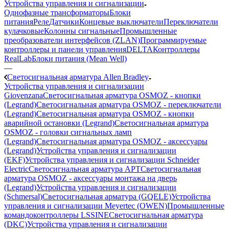
Устройства управления и сигнализации
Однофазные трансформаторы
Блоки
питания
Реле
Датчики
Концевые выключатели
Переключатели
кулачковые
Колонны сигнальные
Промышленные
преобразователи интерфейсов (ZLAN)
Программируемые
контроллеры и панели управления
DELTA
Контроллеры
RealLab
Блоки питания (Mean Well)
—
Светосигнальная арматура Allen Bradley
Устройства управления и сигнализации
Giovenzana
Светосигнальная арматура OSMOZ - кнопки
(Legrand)
Светосигнальная арматура OSMOZ - переключатели
(Legrand)
Светосигнальная арматура OSMOZ - кнопки
аварийной остановки (Legrand)
Светосигнальная арматура
OSMOZ - головки сигнальных ламп
(Legrand)
Светосигнальная арматура OSMOZ - аксессуары
(Legrand)
Устройства управления и сигнализации
(EKF)
Устройства управления и сигнализации Schneider
Electric
Светосигнальная арматура APT
Светосигнальная
арматура OSMOZ - аксессуары монтажа на дверь
(Legrand)
Устройства управления и сигнализации
(Schmersal)
Светосигнальная арматура (GQELE)
Устройства
управления и сигнализации Meyertec (OWEN)
Промышленные
командоконтроллеры LSSINE
Светосигнальная арматура
(DKC)
Устройства управления и сигнализации