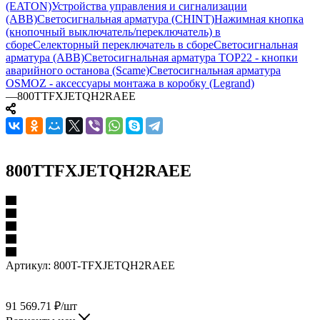
(EATON)
Устройства управления и сигнализации
(ABB)
Светосигнальная арматура (CHINT)
Нажимная кнопка
(кнопочный выключатель/переключатель) в
сборе
Селекторный переключатель в сборе
Светосигнальная
арматура (ABB)
Светосигнальная арматура TOP22 - кнопки
аварийного останова (Scame)
Светосигнальная арматура
OSMOZ - аксессуары монтажа в коробку (Legrand)
—
800TTFXJETQH2RAEE
800TTFXJETQH2RAEE
Артикул:
800T-TFXJETQH2RAEE
91 569.71
₽
/шт