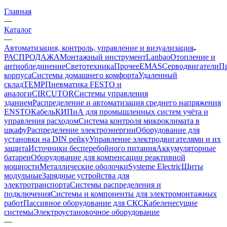
Главная
—
Каталог
—
Автоматизация, контроль, управление и визуализация
РАСПРОДАЖА
Монтажный инструмент
Lanbao
Отопление и
антиоблединение
Светотехника
Прочее
EMAS
Cерводвигатели
П
корпуса
Системы домашнего комфорта
Удаленный
склад
TEMP
Пневматика FESTO и
аналоги
CIRCUTOR
Системы управления
зданием
Распределение и автоматизация среднего напряжения
ENSTO
Кабель
КИПиА для промышленных систем учёта и
управления расходом
Система контроля микроклимата в
шкафу
Распределение электроэнергии
Оборудование для
установки на DIN рейку
Управление электродвигателями и их
защита
Источники бесперебойного питания
Аккумуляторные
батареи
Оборудование для компенсации реактивной
мощности
Металлические оболочки
Systeme Electric
Щиты
модульные
Зарядные устройства для
электротранспорта
Системы распределения и
подключения
Системы и компоненты для электромонтажных
работ
Пассивное оборудование для СКС
Кабеленесущие
системы
Электроустановочное оборудование
—