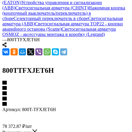
(EATON)
Устройства управления и сигнализации
(ABB)
Светосигнальная арматура (CHINT)
Нажимная кнопка
(кнопочный выключатель/переключатель) в
сборе
Селекторный переключатель в сборе
Светосигнальная
арматура (ABB)
Светосигнальная арматура TOP22 - кнопки
аварийного останова (Scame)
Светосигнальная арматура
OSMOZ - аксессуары монтажа в коробку (Legrand)
—
800TTFXJET6H
800TTFXJET6H
Артикул:
800T-TFXJET6H
78 372.87
₽
/шт