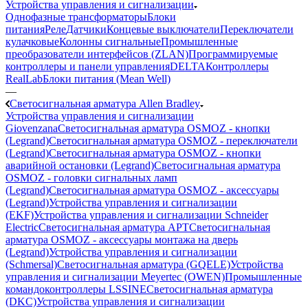
Устройства управления и сигнализации
Однофазные трансформаторы
Блоки
питания
Реле
Датчики
Концевые выключатели
Переключатели
кулачковые
Колонны сигнальные
Промышленные
преобразователи интерфейсов (ZLAN)
Программируемые
контроллеры и панели управления
DELTA
Контроллеры
RealLab
Блоки питания (Mean Well)
—
Светосигнальная арматура Allen Bradley
Устройства управления и сигнализации
Giovenzana
Светосигнальная арматура OSMOZ - кнопки
(Legrand)
Светосигнальная арматура OSMOZ - переключатели
(Legrand)
Светосигнальная арматура OSMOZ - кнопки
аварийной остановки (Legrand)
Светосигнальная арматура
OSMOZ - головки сигнальных ламп
(Legrand)
Светосигнальная арматура OSMOZ - аксессуары
(Legrand)
Устройства управления и сигнализации
(EKF)
Устройства управления и сигнализации Schneider
Electric
Светосигнальная арматура APT
Светосигнальная
арматура OSMOZ - аксессуары монтажа на дверь
(Legrand)
Устройства управления и сигнализации
(Schmersal)
Светосигнальная арматура (GQELE)
Устройства
управления и сигнализации Meyertec (OWEN)
Промышленные
командоконтроллеры LSSINE
Светосигнальная арматура
(DKC)
Устройства управления и сигнализации