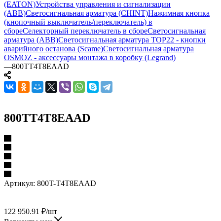
(EATON)
Устройства управления и сигнализации
(ABB)
Светосигнальная арматура (CHINT)
Нажимная кнопка
(кнопочный выключатель/переключатель) в
сборе
Селекторный переключатель в сборе
Светосигнальная
арматура (ABB)
Светосигнальная арматура TOP22 - кнопки
аварийного останова (Scame)
Светосигнальная арматура
OSMOZ - аксессуары монтажа в коробку (Legrand)
—
800TT4T8EAAD
800TT4T8EAAD
Артикул:
800T-T4T8EAAD
122 950.91
₽
/шт