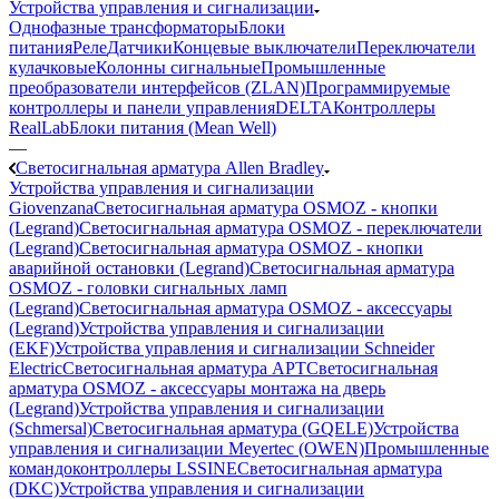
Устройства управления и сигнализации
Однофазные трансформаторы
Блоки
питания
Реле
Датчики
Концевые выключатели
Переключатели
кулачковые
Колонны сигнальные
Промышленные
преобразователи интерфейсов (ZLAN)
Программируемые
контроллеры и панели управления
DELTA
Контроллеры
RealLab
Блоки питания (Mean Well)
—
Светосигнальная арматура Allen Bradley
Устройства управления и сигнализации
Giovenzana
Светосигнальная арматура OSMOZ - кнопки
(Legrand)
Светосигнальная арматура OSMOZ - переключатели
(Legrand)
Светосигнальная арматура OSMOZ - кнопки
аварийной остановки (Legrand)
Светосигнальная арматура
OSMOZ - головки сигнальных ламп
(Legrand)
Светосигнальная арматура OSMOZ - аксессуары
(Legrand)
Устройства управления и сигнализации
(EKF)
Устройства управления и сигнализации Schneider
Electric
Светосигнальная арматура APT
Светосигнальная
арматура OSMOZ - аксессуары монтажа на дверь
(Legrand)
Устройства управления и сигнализации
(Schmersal)
Светосигнальная арматура (GQELE)
Устройства
управления и сигнализации Meyertec (OWEN)
Промышленные
командоконтроллеры LSSINE
Светосигнальная арматура
(DKC)
Устройства управления и сигнализации