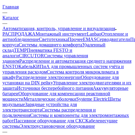
Главная
—
Каталог
—
Автоматизация, контроль, управление и визуализация
РАСПРОДАЖА
Монтажный инструмент
Lanbao
Отопление и
антиоблединение
Светотехника
Прочее
EMAS
Cерводвигатели
П
корпуса
Системы домашнего комфорта
Удаленный
склад
TEMP
Пневматика FESTO и
аналоги
CIRCUTOR
Системы управления
зданием
Распределение и автоматизация среднего напряжения
ENSTO
Кабель
КИПиА для промышленных систем учёта и
управления расходом
Система контроля микроклимата в
шкафу
Распределение электроэнергии
Оборудование для
установки на DIN рейку
Управление электродвигателями и их
защита
Источники бесперебойного питания
Аккумуляторные
батареи
Оборудование для компенсации реактивной
мощности
Металлические оболочки
Systeme Electric
Щиты
модульные
Зарядные устройства для
электротранспорта
Системы распределения и
подключения
Системы и компоненты для электромонтажных
работ
Пассивное оборудование для СКС
Кабеленесущие
системы
Электроустановочное оборудование
—