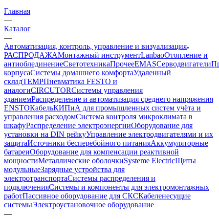
Главная
—
Каталог
—
Автоматизация, контроль, управление и визуализация
РАСПРОДАЖА
Монтажный инструмент
Lanbao
Отопление и
антиоблединение
Светотехника
Прочее
EMAS
Cерводвигатели
П
корпуса
Системы домашнего комфорта
Удаленный
склад
TEMP
Пневматика FESTO и
аналоги
CIRCUTOR
Системы управления
зданием
Распределение и автоматизация среднего напряжения
ENSTO
Кабель
КИПиА для промышленных систем учёта и
управления расходом
Система контроля микроклимата в
шкафу
Распределение электроэнергии
Оборудование для
установки на DIN рейку
Управление электродвигателями и их
защита
Источники бесперебойного питания
Аккумуляторные
батареи
Оборудование для компенсации реактивной
мощности
Металлические оболочки
Systeme Electric
Щиты
модульные
Зарядные устройства для
электротранспорта
Системы распределения и
подключения
Системы и компоненты для электромонтажных
работ
Пассивное оборудование для СКС
Кабеленесущие
системы
Электроустановочное оборудование
—