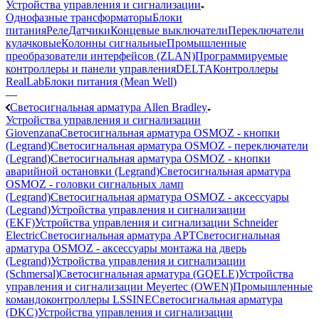
Устройства управления и сигнализации
Однофазные трансформаторы
Блоки
питания
Реле
Датчики
Концевые выключатели
Переключатели
кулачковые
Колонны сигнальные
Промышленные
преобразователи интерфейсов (ZLAN)
Программируемые
контроллеры и панели управления
DELTA
Контроллеры
RealLab
Блоки питания (Mean Well)
—
Светосигнальная арматура Allen Bradley
Устройства управления и сигнализации
Giovenzana
Светосигнальная арматура OSMOZ - кнопки
(Legrand)
Светосигнальная арматура OSMOZ - переключатели
(Legrand)
Светосигнальная арматура OSMOZ - кнопки
аварийной остановки (Legrand)
Светосигнальная арматура
OSMOZ - головки сигнальных ламп
(Legrand)
Светосигнальная арматура OSMOZ - аксессуары
(Legrand)
Устройства управления и сигнализации
(EKF)
Устройства управления и сигнализации Schneider
Electric
Светосигнальная арматура APT
Светосигнальная
арматура OSMOZ - аксессуары монтажа на дверь
(Legrand)
Устройства управления и сигнализации
(Schmersal)
Светосигнальная арматура (GQELE)
Устройства
управления и сигнализации Meyertec (OWEN)
Промышленные
командоконтроллеры LSSINE
Светосигнальная арматура
(DKC)
Устройства управления и сигнализации