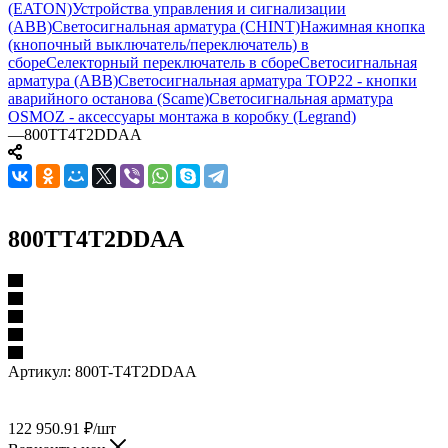
(EATON)
Устройства управления и сигнализации
(ABB)
Светосигнальная арматура (CHINT)
Нажимная кнопка
(кнопочный выключатель/переключатель) в
сборе
Селекторный переключатель в сборе
Светосигнальная
арматура (ABB)
Светосигнальная арматура TOP22 - кнопки
аварийного останова (Scame)
Светосигнальная арматура
OSMOZ - аксессуары монтажа в коробку (Legrand)
—
800TT4T2DDAA
800TT4T2DDAA
Артикул:
800T-T4T2DDAA
122 950.91
₽
/шт