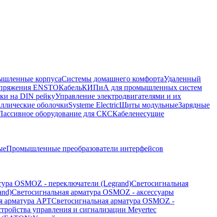
шленные корпуса
Системы домашнего комфорта
Удаленный
напряжения ENSTO
Кабель
КИПиА для промышленных систем
ки на DIN рейку
Управление электродвигателями и их
ллические оболочки
Systeme Electric
Щиты модульные
Зарядные
Пассивное оборудование для СКС
Кабеленесущие
ые
Промышленные преобразователи интерфейсов
тура OSMOZ - переключатели (Legrand)
Светосигнальная
and)
Светосигнальная арматура OSMOZ - аксессуары
я арматура APT
Светосигнальная арматура OSMOZ -
стройства управления и сигнализации Meyertec