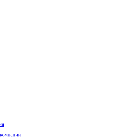
ия
 компании