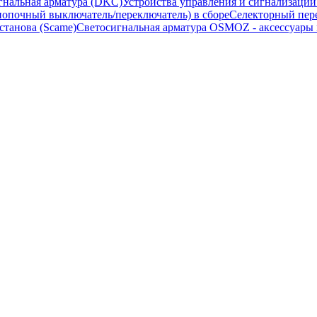
гнальная арматура (DKC)
Устройства управления и сигнализаци
опочный выключатель/переключатель) в сборе
Селекторный пере
станова (Scame)
Светосигнальная арматура OSMOZ - аксессуары м