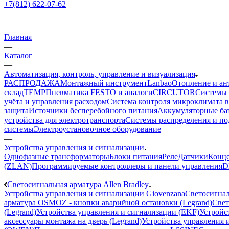
+7(812) 622-07-62
Главная
—
Каталог
—
Автоматизация, контроль, управление и визуализация
РАСПРОДАЖА
Монтажный инструмент
Lanbao
Отопление и ан
склад
TEMP
Пневматика FESTO и аналоги
CIRCUTOR
Системы 
учёта и управления расходом
Система контроля микроклимата 
защита
Источники бесперебойного питания
Аккумуляторные ба
устройства для электротранспорта
Системы распределения и п
системы
Электроустановочное оборудование
—
Устройства управления и сигнализации
Однофазные трансформаторы
Блоки питания
Реле
Датчики
Конц
(ZLAN)
Программируемые контроллеры и панели управления
D
—
Светосигнальная арматура Allen Bradley
Устройства управления и сигнализации Giovenzana
Светосигнал
арматура OSMOZ - кнопки аварийной остановки (Legrand)
Свет
(Legrand)
Устройства управления и сигнализации (EKF)
Устройст
аксессуары монтажа на дверь (Legrand)
Устройства управления и