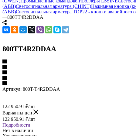
(OWEN)
Промышленные командоконтроллеры LSSINE
Светоси
(ABB)
Светосигнальная арматура (CHINT)
Нажимная кнопка (кн
(ABB)
Светосигнальная арматура TOP22 - кнопки аварийного о
—
800TT4R2DDAA
800TT4R2DDAA
Артикул:
800T-T4R2DDAA
122 950.91
₽
/шт
Варианты цен
122 950.91
₽
/шт
Подробности
Нет в наличии
Характеристики