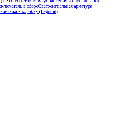
и (EATON)
Устройства управления и сигнализации
ключатель в сборе
Светосигнальная арматура
онтажа в коробку (Legrand)