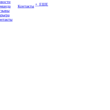
овости
+ ЕЩЕ
оманда
Контакты
тзывы
рьера
онтакты