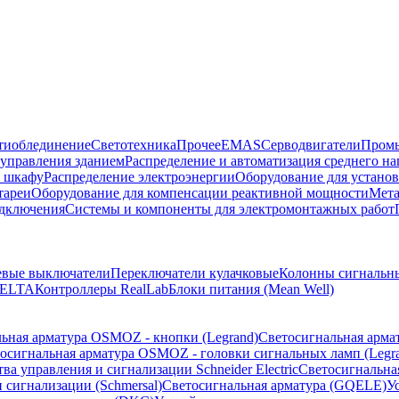
тиоблединение
Светотехника
Прочее
EMAS
Cерводвигатели
Промы
управления зданием
Распределение и автоматизация среднего 
в шкафу
Распределение электроэнергии
Оборудование для установ
тареи
Оборудование для компенсации реактивной мощности
Мета
одключения
Системы и компоненты для электромонтажных работ
евые выключатели
Переключатели кулачковые
Колонны сигнальн
ELTA
Контроллеры RealLab
Блоки питания (Mean Well)
ьная арматура OSMOZ - кнопки (Legrand)
Светосигнальная арма
осигнальная арматура OSMOZ - головки сигнальных ламп (Legr
ва управления и сигнализации Schneider Electric
Светосигнальна
 сигнализации (Schmersal)
Светосигнальная арматура (GQELE)
У