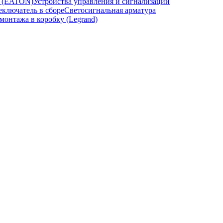
и (EATON)
Устройства управления и сигнализации
ключатель в сборе
Светосигнальная арматура
онтажа в коробку (Legrand)