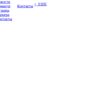
овости
+ ЕЩЕ
оманда
Контакты
тзывы
рьера
онтакты