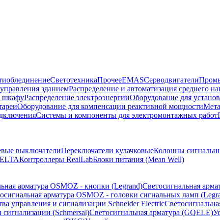
тиоблединение
Светотехника
Прочее
EMAS
Cерводвигатели
Промы
управления зданием
Распределение и автоматизация среднего 
в шкафу
Распределение электроэнергии
Оборудование для установ
тареи
Оборудование для компенсации реактивной мощности
Мета
одключения
Системы и компоненты для электромонтажных работ
евые выключатели
Переключатели кулачковые
Колонны сигнальн
ELTA
Контроллеры RealLab
Блоки питания (Mean Well)
ьная арматура OSMOZ - кнопки (Legrand)
Светосигнальная арма
осигнальная арматура OSMOZ - головки сигнальных ламп (Legr
ва управления и сигнализации Schneider Electric
Светосигнальна
 сигнализации (Schmersal)
Светосигнальная арматура (GQELE)
У