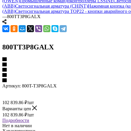
(OWEN)
Промышленные командоконтроллеры LSSINE
Светоси
(ABB)
Светосигнальная арматура (CHINT)
Нажимная кнопка (кн
(ABB)
Светосигнальная арматура TOP22 - кнопки аварийного о
—
800TT3P8GALX
800TT3P8GALX
Артикул:
800T-T3P8GALX
102 839.86
₽
/шт
Варианты цен
102 839.86
₽
/шт
Подробности
Нет в наличии
Характеристики