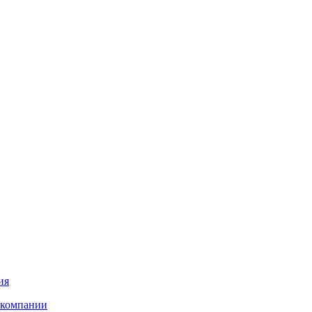
ия
 компании