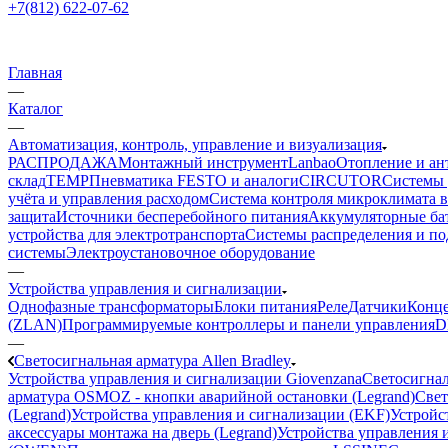
+7(812) 622-07-62
Главная
—
Каталог
—
Автоматизация, контроль, управление и визуализация
РАСПРОДАЖА
Монтажный инструмент
Lanbao
Отопление и ан
склад
TEMP
Пневматика FESTO и аналоги
CIRCUTOR
Системы 
учёта и управления расходом
Система контроля микроклимата 
защита
Источники бесперебойного питания
Аккумуляторные ба
устройства для электротранспорта
Системы распределения и п
системы
Электроустановочное оборудование
—
Устройства управления и сигнализации
Однофазные трансформаторы
Блоки питания
Реле
Датчики
Конц
(ZLAN)
Программируемые контроллеры и панели управления
D
—
Светосигнальная арматура Allen Bradley
Устройства управления и сигнализации Giovenzana
Светосигнал
арматура OSMOZ - кнопки аварийной остановки (Legrand)
Свет
(Legrand)
Устройства управления и сигнализации (EKF)
Устройст
аксессуары монтажа на дверь (Legrand)
Устройства управления и