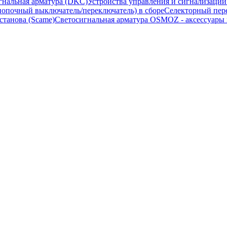
гнальная арматура (DKC)
Устройства управления и сигнализаци
опочный выключатель/переключатель) в сборе
Селекторный пере
станова (Scame)
Светосигнальная арматура OSMOZ - аксессуары м