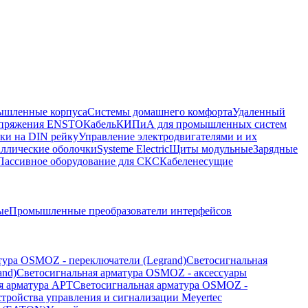
шленные корпуса
Системы домашнего комфорта
Удаленный
напряжения ENSTO
Кабель
КИПиА для промышленных систем
ки на DIN рейку
Управление электродвигателями и их
ллические оболочки
Systeme Electric
Щиты модульные
Зарядные
Пассивное оборудование для СКС
Кабеленесущие
ые
Промышленные преобразователи интерфейсов
тура OSMOZ - переключатели (Legrand)
Светосигнальная
and)
Светосигнальная арматура OSMOZ - аксессуары
я арматура APT
Светосигнальная арматура OSMOZ -
стройства управления и сигнализации Meyertec