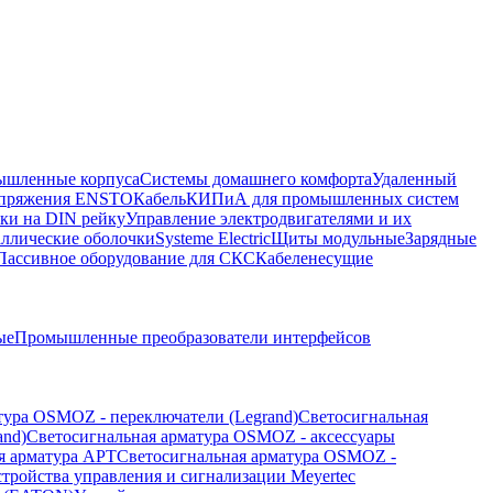
шленные корпуса
Системы домашнего комфорта
Удаленный
напряжения ENSTO
Кабель
КИПиА для промышленных систем
ки на DIN рейку
Управление электродвигателями и их
ллические оболочки
Systeme Electric
Щиты модульные
Зарядные
Пассивное оборудование для СКС
Кабеленесущие
ые
Промышленные преобразователи интерфейсов
тура OSMOZ - переключатели (Legrand)
Светосигнальная
and)
Светосигнальная арматура OSMOZ - аксессуары
я арматура APT
Светосигнальная арматура OSMOZ -
стройства управления и сигнализации Meyertec