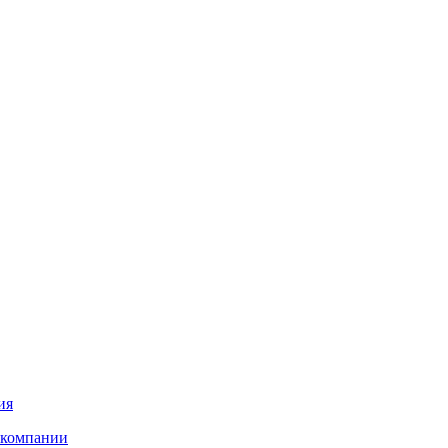
ия
 компании