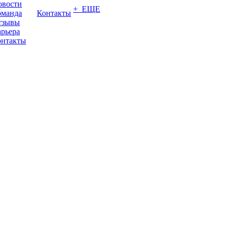
овости
+ ЕЩЕ
оманда
Контакты
тзывы
рьера
онтакты