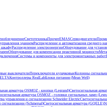
тиоблединение
Светотехника
Прочее
EMAS
Cерводвигатели
Промы
управления зданием
Распределение и автоматизация среднего 
в шкафу
Распределение электроэнергии
Оборудование для установ
тареи
Оборудование для компенсации реактивной мощности
Мета
одключения
Системы и компоненты для электромонтажных работ
евые выключатели
Переключатели кулачковые
Колонны сигнальн
ELTA
Контроллеры RealLab
Блоки питания (Mean Well)
ьная арматура OSMOZ - кнопки (Legrand)
Светосигнальная арма
осигнальная арматура OSMOZ - головки сигнальных ламп (Legr
ва управления и сигнализации Schneider Electric
Светосигнальна
 сигнализации (Schmersal)
Светосигнальная арматура (GQELE)
У