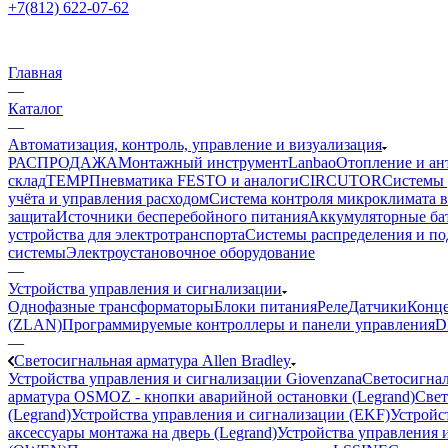
+7(812) 622-07-62
Главная
—
Каталог
—
Автоматизация, контроль, управление и визуализация
РАСПРОДАЖА
Монтажный инструмент
Lanbao
Отопление и ан
склад
TEMP
Пневматика FESTO и аналоги
CIRCUTOR
Системы 
учёта и управления расходом
Система контроля микроклимата 
защита
Источники бесперебойного питания
Аккумуляторные ба
устройства для электротранспорта
Системы распределения и п
системы
Электроустановочное оборудование
—
Устройства управления и сигнализации
Однофазные трансформаторы
Блоки питания
Реле
Датчики
Конц
(ZLAN)
Программируемые контроллеры и панели управления
D
—
Светосигнальная арматура Allen Bradley
Устройства управления и сигнализации Giovenzana
Светосигнал
арматура OSMOZ - кнопки аварийной остановки (Legrand)
Свет
(Legrand)
Устройства управления и сигнализации (EKF)
Устройст
аксессуары монтажа на дверь (Legrand)
Устройства управления и