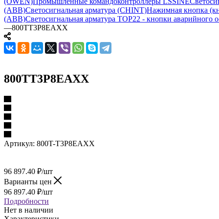
(OWEN)
Промышленные командоконтроллеры LSSINE
Светоси
(ABB)
Светосигнальная арматура (CHINT)
Нажимная кнопка (кн
(ABB)
Светосигнальная арматура TOP22 - кнопки аварийного о
—
800TT3P8EAXX
800TT3P8EAXX
Артикул:
800T-T3P8EAXX
96 897.40
₽
/шт
Варианты цен
96 897.40
₽
/шт
Подробности
Нет в наличии
Характеристики