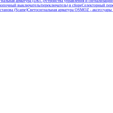
гнальная арматура (DKC)
Устройства управления и сигнализаци
опочный выключатель/переключатель) в сборе
Селекторный пере
станова (Scame)
Светосигнальная арматура OSMOZ - аксессуары м