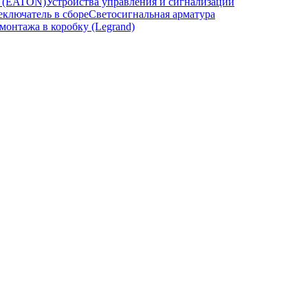
и (EATON)
Устройства управления и сигнализации
ключатель в сборе
Светосигнальная арматура
онтажа в коробку (Legrand)