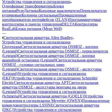
Устройства управления и сигнализации
Однофазные трансформаторы
Блоки
питания
Реле
Датчики
Концевые выключатели
Переключатели
кулачковые
Колонны сигнальные
Промышленные
преобразователи интерфейсов (ZLAN)
Программируемые
контроллеры и панели управления
DELTA
Контроллеры
RealLab
Блоки питания (Mean Well)
—
Светосигнальная арматура Allen Bradley
Устройства управления и сигнализации
Giovenzana
Светосигнальная арматура OSMOZ - кнопки
(Legrand)
Светосигнальная арматура OSMOZ - переключатели
(Legrand)
Светосигнальная арматура OSMOZ - кнопки
аварийной остановки (Legrand)
Светосигнальная арматура
OSMOZ - головки сигнальных ламп
(Legrand)
Светосигнальная арматура OSMOZ - аксессуары
(Legrand)
Устройства управления и сигнализации
(EKF)
Устройства управления и сигнализации Schneider
Electric
Светосигнальная арматура APT
Светосигнальная
арматура OSMOZ - аксессуары монтажа на дверь
(Legrand)
Устройства управления и сигнализации
(Schmersal)
Светосигнальная арматура (GQELE)
Устройства
управления и сигнализации Meyertec (OWEN)
Промышленные
командоконтроллеры LSSINE
Светосигнальная арматура
(DKC)
Устройства управления и сигнализации