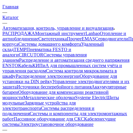
Главная
—
Каталог
—
Автоматизация, контроль, управление и визуализация
РАСПРОДАЖА
Монтажный инструмент
Lanbao
Отопление и
антиоблединение
Светотехника
Прочее
EMAS
Cерводвигатели
П
корпуса
Системы домашнего комфорта
Удаленный
склад
TEMP
Пневматика FESTO и
аналоги
CIRCUTOR
Системы управления
зданием
Распределение и автоматизация среднего напряжения
ENSTO
Кабель
КИПиА для промышленных систем учёта и
управления расходом
Система контроля микроклимата в
шкафу
Распределение электроэнергии
Оборудование для
установки на DIN рейку
Управление электродвигателями и их
защита
Источники бесперебойного питания
Аккумуляторные
батареи
Оборудование для компенсации реактивной
мощности
Металлические оболочки
Systeme Electric
Щиты
модульные
Зарядные устройства для
электротранспорта
Системы распределения и
подключения
Системы и компоненты для электромонтажных
работ
Пассивное оборудование для СКС
Кабеленесущие
системы
Электроустановочное оборудование
—