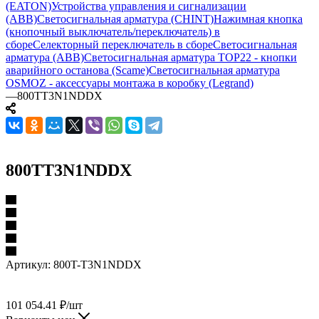
(EATON)
Устройства управления и сигнализации
(ABB)
Светосигнальная арматура (CHINT)
Нажимная кнопка
(кнопочный выключатель/переключатель) в
сборе
Селекторный переключатель в сборе
Светосигнальная
арматура (ABB)
Светосигнальная арматура TOP22 - кнопки
аварийного останова (Scame)
Светосигнальная арматура
OSMOZ - аксессуары монтажа в коробку (Legrand)
—
800TT3N1NDDX
800TT3N1NDDX
Артикул:
800T-T3N1NDDX
101 054.41
₽
/шт