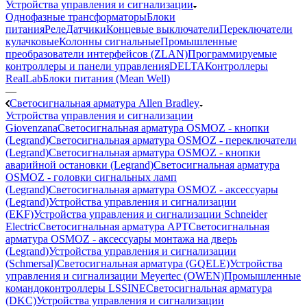
Устройства управления и сигнализации
Однофазные трансформаторы
Блоки
питания
Реле
Датчики
Концевые выключатели
Переключатели
кулачковые
Колонны сигнальные
Промышленные
преобразователи интерфейсов (ZLAN)
Программируемые
контроллеры и панели управления
DELTA
Контроллеры
RealLab
Блоки питания (Mean Well)
—
Светосигнальная арматура Allen Bradley
Устройства управления и сигнализации
Giovenzana
Светосигнальная арматура OSMOZ - кнопки
(Legrand)
Светосигнальная арматура OSMOZ - переключатели
(Legrand)
Светосигнальная арматура OSMOZ - кнопки
аварийной остановки (Legrand)
Светосигнальная арматура
OSMOZ - головки сигнальных ламп
(Legrand)
Светосигнальная арматура OSMOZ - аксессуары
(Legrand)
Устройства управления и сигнализации
(EKF)
Устройства управления и сигнализации Schneider
Electric
Светосигнальная арматура APT
Светосигнальная
арматура OSMOZ - аксессуары монтажа на дверь
(Legrand)
Устройства управления и сигнализации
(Schmersal)
Светосигнальная арматура (GQELE)
Устройства
управления и сигнализации Meyertec (OWEN)
Промышленные
командоконтроллеры LSSINE
Светосигнальная арматура
(DKC)
Устройства управления и сигнализации