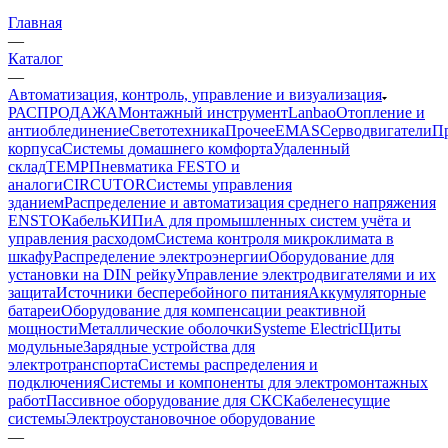
Главная
—
Каталог
—
Автоматизация, контроль, управление и визуализация
РАСПРОДАЖА
Монтажный инструмент
Lanbao
Отопление и
антиоблединение
Светотехника
Прочее
EMAS
Cерводвигатели
П
корпуса
Системы домашнего комфорта
Удаленный
склад
TEMP
Пневматика FESTO и
аналоги
CIRCUTOR
Системы управления
зданием
Распределение и автоматизация среднего напряжения
ENSTO
Кабель
КИПиА для промышленных систем учёта и
управления расходом
Система контроля микроклимата в
шкафу
Распределение электроэнергии
Оборудование для
установки на DIN рейку
Управление электродвигателями и их
защита
Источники бесперебойного питания
Аккумуляторные
батареи
Оборудование для компенсации реактивной
мощности
Металлические оболочки
Systeme Electric
Щиты
модульные
Зарядные устройства для
электротранспорта
Системы распределения и
подключения
Системы и компоненты для электромонтажных
работ
Пассивное оборудование для СКС
Кабеленесущие
системы
Электроустановочное оборудование
—