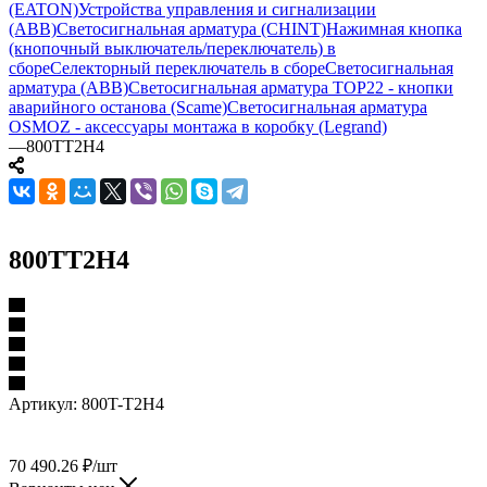
(EATON)
Устройства управления и сигнализации
(ABB)
Светосигнальная арматура (CHINT)
Нажимная кнопка
(кнопочный выключатель/переключатель) в
сборе
Селекторный переключатель в сборе
Светосигнальная
арматура (ABB)
Светосигнальная арматура TOP22 - кнопки
аварийного останова (Scame)
Светосигнальная арматура
OSMOZ - аксессуары монтажа в коробку (Legrand)
—
800TT2H4
800TT2H4
Артикул:
800T-T2H4
70 490.26
₽
/шт