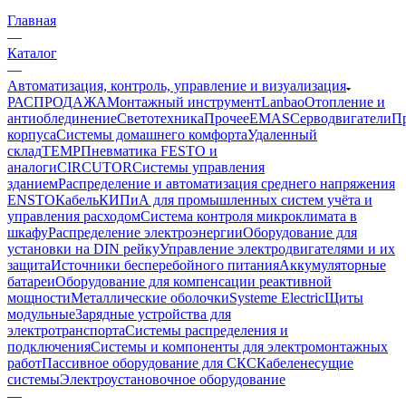
Главная
—
Каталог
—
Автоматизация, контроль, управление и визуализация
РАСПРОДАЖА
Монтажный инструмент
Lanbao
Отопление и
антиоблединение
Светотехника
Прочее
EMAS
Cерводвигатели
П
корпуса
Системы домашнего комфорта
Удаленный
склад
TEMP
Пневматика FESTO и
аналоги
CIRCUTOR
Системы управления
зданием
Распределение и автоматизация среднего напряжения
ENSTO
Кабель
КИПиА для промышленных систем учёта и
управления расходом
Система контроля микроклимата в
шкафу
Распределение электроэнергии
Оборудование для
установки на DIN рейку
Управление электродвигателями и их
защита
Источники бесперебойного питания
Аккумуляторные
батареи
Оборудование для компенсации реактивной
мощности
Металлические оболочки
Systeme Electric
Щиты
модульные
Зарядные устройства для
электротранспорта
Системы распределения и
подключения
Системы и компоненты для электромонтажных
работ
Пассивное оборудование для СКС
Кабеленесущие
системы
Электроустановочное оборудование
—