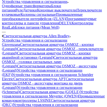
Устройства управления и сигнализации
Однофазные трансформаторы
Блоки
питания
Реле
Датчики
Концевые выключатели
Переключатели
кулачковые
Колонны сигнальные
Промышленные
преобразователи интерфейсов (ZLAN)
Программируемые
контроллеры и панели управления
DELTA
Контроллеры
RealLab
Блоки питания (Mean Well)
—
Светосигнальная арматура Allen Bradley
Устройства управления и сигнализации
Giovenzana
Светосигнальная арматура OSMOZ - кнопки
(Legrand)
Светосигнальная арматура OSMOZ - переключатели
(Legrand)
Светосигнальная арматура OSMOZ - кнопки
аварийной остановки (Legrand)
Светосигнальная арматура
OSMOZ - головки сигнальных ламп
(Legrand)
Светосигнальная арматура OSMOZ - аксессуары
(Legrand)
Устройства управления и сигнализации
(EKF)
Устройства управления и сигнализации Schneider
Electric
Светосигнальная арматура APT
Светосигнальная
арматура OSMOZ - аксессуары монтажа на дверь
(Legrand)
Устройства управления и сигнализации
(Schmersal)
Светосигнальная арматура (GQELE)
Устройства
управления и сигнализации Meyertec (OWEN)
Промышленные
командоконтроллеры LSSINE
Светосигнальная арматура
(DKC)
Устройства управления и сигнализации