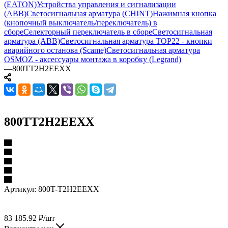
(EATON)
Устройства управления и сигнализации
(ABB)
Светосигнальная арматура (CHINT)
Нажимная кнопка
(кнопочный выключатель/переключатель) в
сборе
Селекторный переключатель в сборе
Светосигнальная
арматура (ABB)
Светосигнальная арматура TOP22 - кнопки
аварийного останова (Scame)
Светосигнальная арматура
OSMOZ - аксессуары монтажа в коробку (Legrand)
—
800TT2H2EEXX
800TT2H2EEXX
Артикул:
800T-T2H2EEXX
83 185.92
₽
/шт