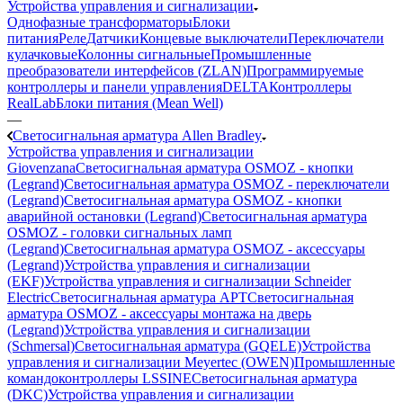
Устройства управления и сигнализации
Однофазные трансформаторы
Блоки
питания
Реле
Датчики
Концевые выключатели
Переключатели
кулачковые
Колонны сигнальные
Промышленные
преобразователи интерфейсов (ZLAN)
Программируемые
контроллеры и панели управления
DELTA
Контроллеры
RealLab
Блоки питания (Mean Well)
—
Светосигнальная арматура Allen Bradley
Устройства управления и сигнализации
Giovenzana
Светосигнальная арматура OSMOZ - кнопки
(Legrand)
Светосигнальная арматура OSMOZ - переключатели
(Legrand)
Светосигнальная арматура OSMOZ - кнопки
аварийной остановки (Legrand)
Светосигнальная арматура
OSMOZ - головки сигнальных ламп
(Legrand)
Светосигнальная арматура OSMOZ - аксессуары
(Legrand)
Устройства управления и сигнализации
(EKF)
Устройства управления и сигнализации Schneider
Electric
Светосигнальная арматура APT
Светосигнальная
арматура OSMOZ - аксессуары монтажа на дверь
(Legrand)
Устройства управления и сигнализации
(Schmersal)
Светосигнальная арматура (GQELE)
Устройства
управления и сигнализации Meyertec (OWEN)
Промышленные
командоконтроллеры LSSINE
Светосигнальная арматура
(DKC)
Устройства управления и сигнализации