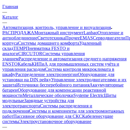
Главная
—
Каталог
—
Автоматизация, контроль, управление и визуализация
РАСПРОДАЖА
Монтажный инструмент
Lanbao
Отопление и
антиоблединение
Светотехника
Прочее
EMAS
Cерводвигатели
П
корпуса
Системы домашнего комфорта
Удаленный
склад
TEMP
Пневматика FESTO и
аналоги
CIRCUTOR
Системы управления
зданием
Распределение и автоматизация среднего напряжения
ENSTO
Кабель
КИПиА для промышленных систем учёта и
управления расходом
Система контроля микроклимата в
шкафу
Распределение электроэнергии
Оборудование для
установки на DIN рейку
Управление электродвигателями и их
защита
Источники бесперебойного питания
Аккумуляторные
батареи
Оборудование для компенсации реактивной
мощности
Металлические оболочки
Systeme Electric
Щиты
модульные
Зарядные устройства для
электротранспорта
Системы распределения и
подключения
Системы и компоненты для электромонтажных
работ
Пассивное оборудование для СКС
Кабеленесущие
системы
Электроустановочное оборудование
—