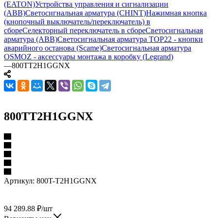
(EATON)
Устройства управления и сигнализации
(ABB)
Светосигнальная арматура (CHINT)
Нажимная кнопка
(кнопочный выключатель/переключатель) в
сборе
Селекторный переключатель в сборе
Светосигнальная
арматура (ABB)
Светосигнальная арматура TOP22 - кнопки
аварийного останова (Scame)
Светосигнальная арматура
OSMOZ - аксессуары монтажа в коробку (Legrand)
—
800TT2H1GGNX
800TT2H1GGNX
Артикул:
800T-T2H1GGNX
94 289.88
₽
/шт