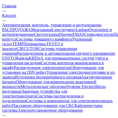
Главная
—
Каталог
—
Автоматизация, контроль, управление и визуализация
РАСПРОДАЖА
Монтажный инструмент
Lanbao
Отопление и
антиоблединение
Светотехника
Прочее
EMAS
Cерводвигатели
П
корпуса
Системы домашнего комфорта
Удаленный
склад
TEMP
Пневматика FESTO и
аналоги
CIRCUTOR
Системы управления
зданием
Распределение и автоматизация среднего напряжения
ENSTO
Кабель
КИПиА для промышленных систем учёта и
управления расходом
Система контроля микроклимата в
шкафу
Распределение электроэнергии
Оборудование для
установки на DIN рейку
Управление электродвигателями и их
защита
Источники бесперебойного питания
Аккумуляторные
батареи
Оборудование для компенсации реактивной
мощности
Металлические оболочки
Systeme Electric
Щиты
модульные
Зарядные устройства для
электротранспорта
Системы распределения и
подключения
Системы и компоненты для электромонтажных
работ
Пассивное оборудование для СКС
Кабеленесущие
системы
Электроустановочное оборудование
—