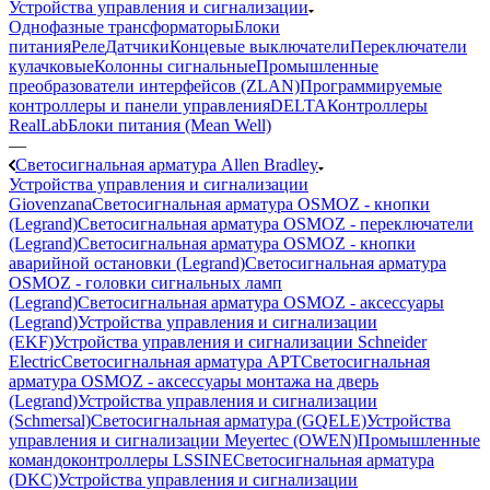
Устройства управления и сигнализации
Однофазные трансформаторы
Блоки
питания
Реле
Датчики
Концевые выключатели
Переключатели
кулачковые
Колонны сигнальные
Промышленные
преобразователи интерфейсов (ZLAN)
Программируемые
контроллеры и панели управления
DELTA
Контроллеры
RealLab
Блоки питания (Mean Well)
—
Светосигнальная арматура Allen Bradley
Устройства управления и сигнализации
Giovenzana
Светосигнальная арматура OSMOZ - кнопки
(Legrand)
Светосигнальная арматура OSMOZ - переключатели
(Legrand)
Светосигнальная арматура OSMOZ - кнопки
аварийной остановки (Legrand)
Светосигнальная арматура
OSMOZ - головки сигнальных ламп
(Legrand)
Светосигнальная арматура OSMOZ - аксессуары
(Legrand)
Устройства управления и сигнализации
(EKF)
Устройства управления и сигнализации Schneider
Electric
Светосигнальная арматура APT
Светосигнальная
арматура OSMOZ - аксессуары монтажа на дверь
(Legrand)
Устройства управления и сигнализации
(Schmersal)
Светосигнальная арматура (GQELE)
Устройства
управления и сигнализации Meyertec (OWEN)
Промышленные
командоконтроллеры LSSINE
Светосигнальная арматура
(DKC)
Устройства управления и сигнализации