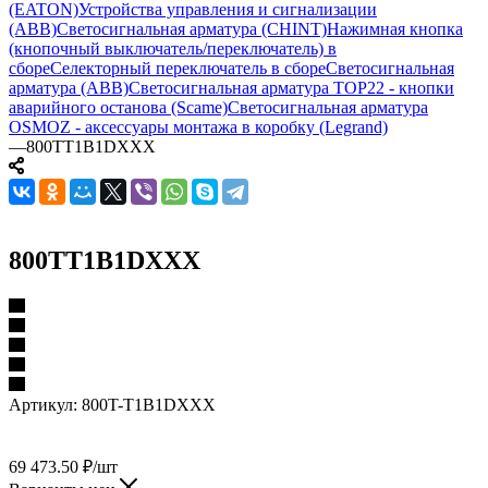
(EATON)
Устройства управления и сигнализации
(ABB)
Светосигнальная арматура (CHINT)
Нажимная кнопка
(кнопочный выключатель/переключатель) в
сборе
Селекторный переключатель в сборе
Светосигнальная
арматура (ABB)
Светосигнальная арматура TOP22 - кнопки
аварийного останова (Scame)
Светосигнальная арматура
OSMOZ - аксессуары монтажа в коробку (Legrand)
—
800TT1B1DXXX
800TT1B1DXXX
Артикул:
800T-T1B1DXXX
69 473.50
₽
/шт