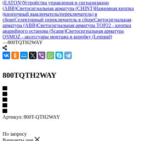
(EATON)
Устройства управления и сигнализации
(ABB)
Светосигнальная арматура (CHINT)
Нажимная кнопка
(кнопочный выключатель/переключатель) в
сборе
Селекторный переключатель в сборе
Светосигнальная
арматура (ABB)
Светосигнальная арматура TOP22 - кнопки
аварийного останова (Scame)
Светосигнальная арматура
OSMOZ - аксессуары монтажа в коробку (Legrand)
—
800TQTH2WAY
800TQTH2WAY
Артикул:
800T-QTH2WAY
По запросу
Варианты цен