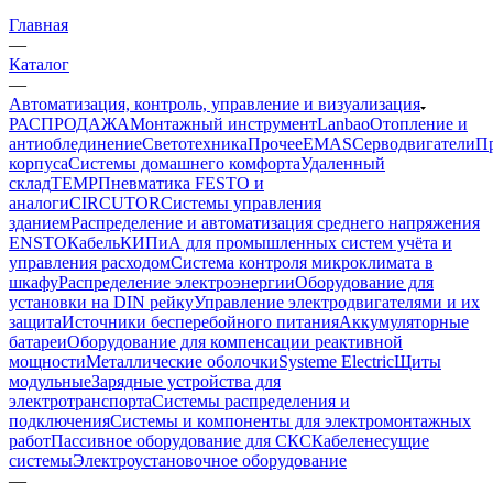
Главная
—
Каталог
—
Автоматизация, контроль, управление и визуализация
РАСПРОДАЖА
Монтажный инструмент
Lanbao
Отопление и
антиоблединение
Светотехника
Прочее
EMAS
Cерводвигатели
П
корпуса
Системы домашнего комфорта
Удаленный
склад
TEMP
Пневматика FESTO и
аналоги
CIRCUTOR
Системы управления
зданием
Распределение и автоматизация среднего напряжения
ENSTO
Кабель
КИПиА для промышленных систем учёта и
управления расходом
Система контроля микроклимата в
шкафу
Распределение электроэнергии
Оборудование для
установки на DIN рейку
Управление электродвигателями и их
защита
Источники бесперебойного питания
Аккумуляторные
батареи
Оборудование для компенсации реактивной
мощности
Металлические оболочки
Systeme Electric
Щиты
модульные
Зарядные устройства для
электротранспорта
Системы распределения и
подключения
Системы и компоненты для электромонтажных
работ
Пассивное оборудование для СКС
Кабеленесущие
системы
Электроустановочное оборудование
—