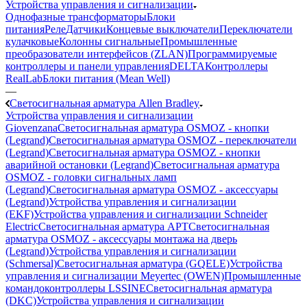
Устройства управления и сигнализации
Однофазные трансформаторы
Блоки
питания
Реле
Датчики
Концевые выключатели
Переключатели
кулачковые
Колонны сигнальные
Промышленные
преобразователи интерфейсов (ZLAN)
Программируемые
контроллеры и панели управления
DELTA
Контроллеры
RealLab
Блоки питания (Mean Well)
—
Светосигнальная арматура Allen Bradley
Устройства управления и сигнализации
Giovenzana
Светосигнальная арматура OSMOZ - кнопки
(Legrand)
Светосигнальная арматура OSMOZ - переключатели
(Legrand)
Светосигнальная арматура OSMOZ - кнопки
аварийной остановки (Legrand)
Светосигнальная арматура
OSMOZ - головки сигнальных ламп
(Legrand)
Светосигнальная арматура OSMOZ - аксессуары
(Legrand)
Устройства управления и сигнализации
(EKF)
Устройства управления и сигнализации Schneider
Electric
Светосигнальная арматура APT
Светосигнальная
арматура OSMOZ - аксессуары монтажа на дверь
(Legrand)
Устройства управления и сигнализации
(Schmersal)
Светосигнальная арматура (GQELE)
Устройства
управления и сигнализации Meyertec (OWEN)
Промышленные
командоконтроллеры LSSINE
Светосигнальная арматура
(DKC)
Устройства управления и сигнализации