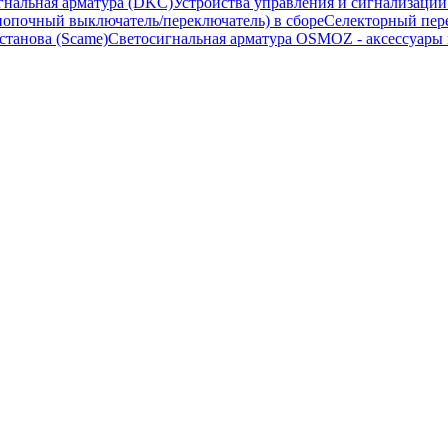
гнальная арматура (DKC)
Устройства управления и сигнализаци
опочный выключатель/переключатель) в сборе
Селекторный пере
станова (Scame)
Светосигнальная арматура OSMOZ - аксессуары м