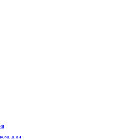
ия
 компании