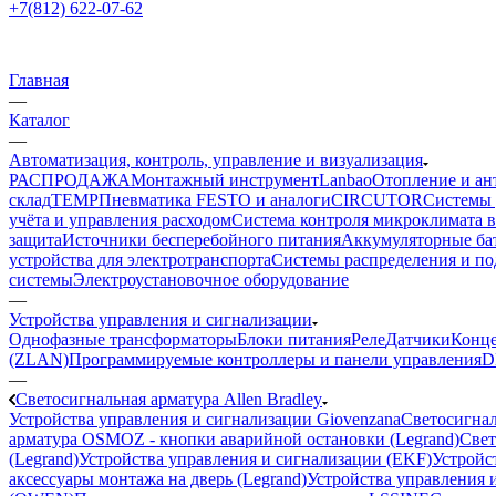
+7(812) 622-07-62
Главная
—
Каталог
—
Автоматизация, контроль, управление и визуализация
РАСПРОДАЖА
Монтажный инструмент
Lanbao
Отопление и ан
склад
TEMP
Пневматика FESTO и аналоги
CIRCUTOR
Системы 
учёта и управления расходом
Система контроля микроклимата 
защита
Источники бесперебойного питания
Аккумуляторные ба
устройства для электротранспорта
Системы распределения и п
системы
Электроустановочное оборудование
—
Устройства управления и сигнализации
Однофазные трансформаторы
Блоки питания
Реле
Датчики
Конц
(ZLAN)
Программируемые контроллеры и панели управления
D
—
Светосигнальная арматура Allen Bradley
Устройства управления и сигнализации Giovenzana
Светосигнал
арматура OSMOZ - кнопки аварийной остановки (Legrand)
Свет
(Legrand)
Устройства управления и сигнализации (EKF)
Устройст
аксессуары монтажа на дверь (Legrand)
Устройства управления и