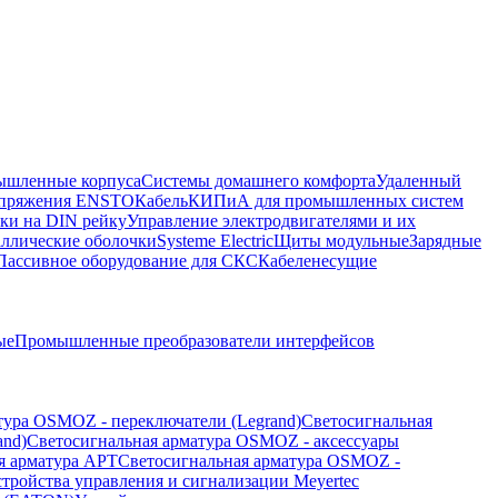
шленные корпуса
Системы домашнего комфорта
Удаленный
напряжения ENSTO
Кабель
КИПиА для промышленных систем
ки на DIN рейку
Управление электродвигателями и их
ллические оболочки
Systeme Electric
Щиты модульные
Зарядные
Пассивное оборудование для СКС
Кабеленесущие
ые
Промышленные преобразователи интерфейсов
тура OSMOZ - переключатели (Legrand)
Светосигнальная
and)
Светосигнальная арматура OSMOZ - аксессуары
я арматура APT
Светосигнальная арматура OSMOZ -
стройства управления и сигнализации Meyertec