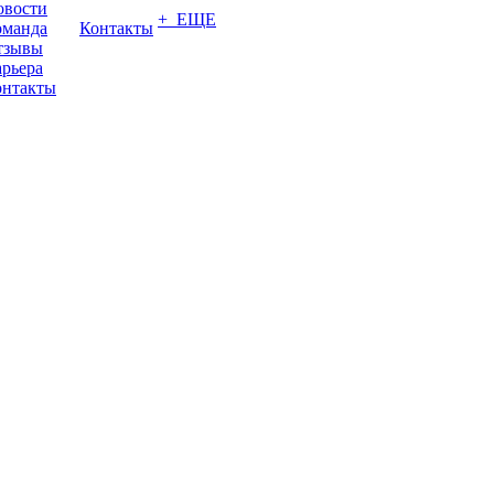
овости
+ ЕЩЕ
оманда
Контакты
тзывы
рьера
онтакты