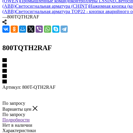
(OWEN)
Промышленные командоконтроллеры LSSINE
Светоси
(ABB)
Светосигнальная арматура (CHINT)
Нажимная кнопка (кн
(ABB)
Светосигнальная арматура TOP22 - кнопки аварийного о
—
800TQTH2RAF
800TQTH2RAF
Артикул:
800T-QTH2RAF
По запросу
Варианты цен
По запросу
Подробности
Нет в наличии
Характеристики