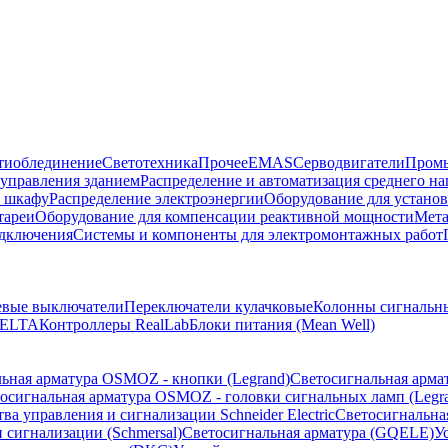
тиоблединение
Светотехника
Прочее
EMAS
Cерводвигатели
Промы
управления зданием
Распределение и автоматизация среднего 
в шкафу
Распределение электроэнергии
Оборудование для установ
тареи
Оборудование для компенсации реактивной мощности
Мета
одключения
Системы и компоненты для электромонтажных работ
евые выключатели
Переключатели кулачковые
Колонны сигнальн
ELTA
Контроллеры RealLab
Блоки питания (Mean Well)
ьная арматура OSMOZ - кнопки (Legrand)
Светосигнальная арма
осигнальная арматура OSMOZ - головки сигнальных ламп (Legr
ва управления и сигнализации Schneider Electric
Светосигнальна
 сигнализации (Schmersal)
Светосигнальная арматура (GQELE)
У