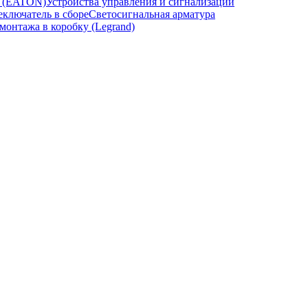
и (EATON)
Устройства управления и сигнализации
ключатель в сборе
Светосигнальная арматура
онтажа в коробку (Legrand)