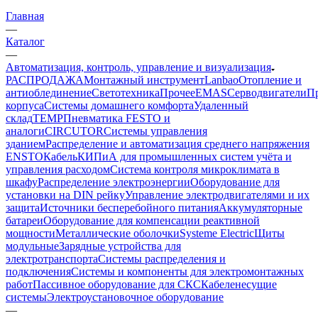
Главная
—
Каталог
—
Автоматизация, контроль, управление и визуализация
РАСПРОДАЖА
Монтажный инструмент
Lanbao
Отопление и
антиоблединение
Светотехника
Прочее
EMAS
Cерводвигатели
П
корпуса
Системы домашнего комфорта
Удаленный
склад
TEMP
Пневматика FESTO и
аналоги
CIRCUTOR
Системы управления
зданием
Распределение и автоматизация среднего напряжения
ENSTO
Кабель
КИПиА для промышленных систем учёта и
управления расходом
Система контроля микроклимата в
шкафу
Распределение электроэнергии
Оборудование для
установки на DIN рейку
Управление электродвигателями и их
защита
Источники бесперебойного питания
Аккумуляторные
батареи
Оборудование для компенсации реактивной
мощности
Металлические оболочки
Systeme Electric
Щиты
модульные
Зарядные устройства для
электротранспорта
Системы распределения и
подключения
Системы и компоненты для электромонтажных
работ
Пассивное оборудование для СКС
Кабеленесущие
системы
Электроустановочное оборудование
—