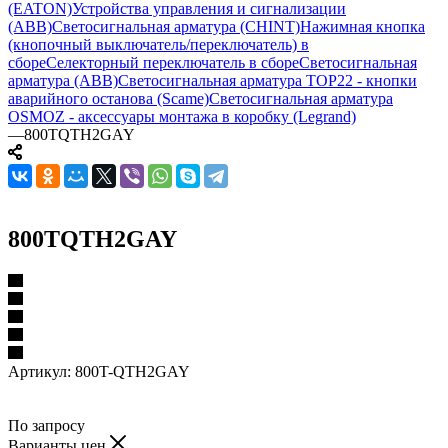
(EATON)
Устройства управления и сигнализации
(ABB)
Светосигнальная арматура (CHINT)
Нажимная кнопка
(кнопочный выключатель/переключатель) в
сборе
Селекторный переключатель в сборе
Светосигнальная
арматура (ABB)
Светосигнальная арматура TOP22 - кнопки
аварийного останова (Scame)
Светосигнальная арматура
OSMOZ - аксессуары монтажа в коробку (Legrand)
—
800TQTH2GAY
800TQTH2GAY
Артикул:
800T-QTH2GAY
По запросу
Варианты цен