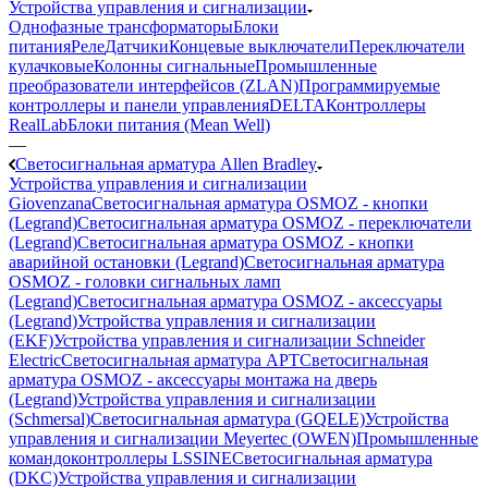
Устройства управления и сигнализации
Однофазные трансформаторы
Блоки
питания
Реле
Датчики
Концевые выключатели
Переключатели
кулачковые
Колонны сигнальные
Промышленные
преобразователи интерфейсов (ZLAN)
Программируемые
контроллеры и панели управления
DELTA
Контроллеры
RealLab
Блоки питания (Mean Well)
—
Светосигнальная арматура Allen Bradley
Устройства управления и сигнализации
Giovenzana
Светосигнальная арматура OSMOZ - кнопки
(Legrand)
Светосигнальная арматура OSMOZ - переключатели
(Legrand)
Светосигнальная арматура OSMOZ - кнопки
аварийной остановки (Legrand)
Светосигнальная арматура
OSMOZ - головки сигнальных ламп
(Legrand)
Светосигнальная арматура OSMOZ - аксессуары
(Legrand)
Устройства управления и сигнализации
(EKF)
Устройства управления и сигнализации Schneider
Electric
Светосигнальная арматура APT
Светосигнальная
арматура OSMOZ - аксессуары монтажа на дверь
(Legrand)
Устройства управления и сигнализации
(Schmersal)
Светосигнальная арматура (GQELE)
Устройства
управления и сигнализации Meyertec (OWEN)
Промышленные
командоконтроллеры LSSINE
Светосигнальная арматура
(DKC)
Устройства управления и сигнализации