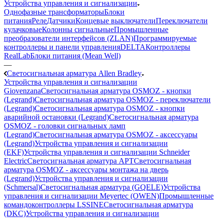
Устройства управления и сигнализации
Однофазные трансформаторы
Блоки
питания
Реле
Датчики
Концевые выключатели
Переключатели
кулачковые
Колонны сигнальные
Промышленные
преобразователи интерфейсов (ZLAN)
Программируемые
контроллеры и панели управления
DELTA
Контроллеры
RealLab
Блоки питания (Mean Well)
—
Светосигнальная арматура Allen Bradley
Устройства управления и сигнализации
Giovenzana
Светосигнальная арматура OSMOZ - кнопки
(Legrand)
Светосигнальная арматура OSMOZ - переключатели
(Legrand)
Светосигнальная арматура OSMOZ - кнопки
аварийной остановки (Legrand)
Светосигнальная арматура
OSMOZ - головки сигнальных ламп
(Legrand)
Светосигнальная арматура OSMOZ - аксессуары
(Legrand)
Устройства управления и сигнализации
(EKF)
Устройства управления и сигнализации Schneider
Electric
Светосигнальная арматура APT
Светосигнальная
арматура OSMOZ - аксессуары монтажа на дверь
(Legrand)
Устройства управления и сигнализации
(Schmersal)
Светосигнальная арматура (GQELE)
Устройства
управления и сигнализации Meyertec (OWEN)
Промышленные
командоконтроллеры LSSINE
Светосигнальная арматура
(DKC)
Устройства управления и сигнализации