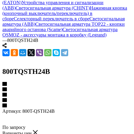
(EATON)
Устройства управления и сигнализации
(ABB)
Светосигнальная арматура (CHINT)
Нажимная кнопка
(кнопочный выключатель/переключатель) в
сборе
Селекторный переключатель в сборе
Светосигнальная
арматура (ABB)
Светосигнальная арматура TOP22 - кнопки
аварийного останова (Scame)
Светосигнальная арматура
OSMOZ - аксессуары монтажа в коробку (Legrand)
—
800TQSTH24B
800TQSTH24B
Артикул:
800T-QSTH24B
По запросу
Варианты цен