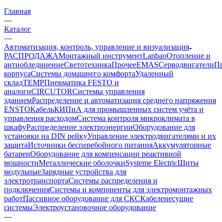
Главная
—
Каталог
—
Автоматизация, контроль, управление и визуализация
РАСПРОДАЖА
Монтажный инструмент
Lanbao
Отопление и
антиоблединение
Светотехника
Прочее
EMAS
Cерводвигатели
П
корпуса
Системы домашнего комфорта
Удаленный
склад
TEMP
Пневматика FESTO и
аналоги
CIRCUTOR
Системы управления
зданием
Распределение и автоматизация среднего напряжения
ENSTO
Кабель
КИПиА для промышленных систем учёта и
управления расходом
Система контроля микроклимата в
шкафу
Распределение электроэнергии
Оборудование для
установки на DIN рейку
Управление электродвигателями и их
защита
Источники бесперебойного питания
Аккумуляторные
батареи
Оборудование для компенсации реактивной
мощности
Металлические оболочки
Systeme Electric
Щиты
модульные
Зарядные устройства для
электротранспорта
Системы распределения и
подключения
Системы и компоненты для электромонтажных
работ
Пассивное оборудование для СКС
Кабеленесущие
системы
Электроустановочное оборудование
—