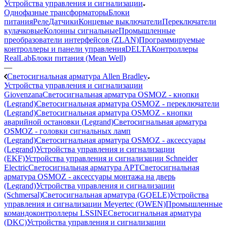
Устройства управления и сигнализации
Однофазные трансформаторы
Блоки
питания
Реле
Датчики
Концевые выключатели
Переключатели
кулачковые
Колонны сигнальные
Промышленные
преобразователи интерфейсов (ZLAN)
Программируемые
контроллеры и панели управления
DELTA
Контроллеры
RealLab
Блоки питания (Mean Well)
—
Светосигнальная арматура Allen Bradley
Устройства управления и сигнализации
Giovenzana
Светосигнальная арматура OSMOZ - кнопки
(Legrand)
Светосигнальная арматура OSMOZ - переключатели
(Legrand)
Светосигнальная арматура OSMOZ - кнопки
аварийной остановки (Legrand)
Светосигнальная арматура
OSMOZ - головки сигнальных ламп
(Legrand)
Светосигнальная арматура OSMOZ - аксессуары
(Legrand)
Устройства управления и сигнализации
(EKF)
Устройства управления и сигнализации Schneider
Electric
Светосигнальная арматура APT
Светосигнальная
арматура OSMOZ - аксессуары монтажа на дверь
(Legrand)
Устройства управления и сигнализации
(Schmersal)
Светосигнальная арматура (GQELE)
Устройства
управления и сигнализации Meyertec (OWEN)
Промышленные
командоконтроллеры LSSINE
Светосигнальная арматура
(DKC)
Устройства управления и сигнализации