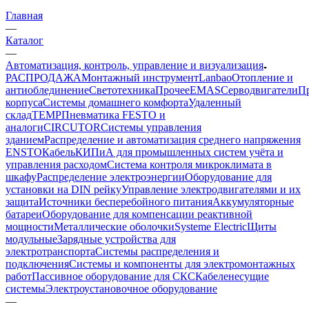
Главная
—
Каталог
—
Автоматизация, контроль, управление и визуализация
РАСПРОДАЖА
Монтажный инструмент
Lanbao
Отопление и
антиоблединение
Светотехника
Прочее
EMAS
Cерводвигатели
П
корпуса
Системы домашнего комфорта
Удаленный
склад
TEMP
Пневматика FESTO и
аналоги
CIRCUTOR
Системы управления
зданием
Распределение и автоматизация среднего напряжения
ENSTO
Кабель
КИПиА для промышленных систем учёта и
управления расходом
Система контроля микроклимата в
шкафу
Распределение электроэнергии
Оборудование для
установки на DIN рейку
Управление электродвигателями и их
защита
Источники бесперебойного питания
Аккумуляторные
батареи
Оборудование для компенсации реактивной
мощности
Металлические оболочки
Systeme Electric
Щиты
модульные
Зарядные устройства для
электротранспорта
Системы распределения и
подключения
Системы и компоненты для электромонтажных
работ
Пассивное оборудование для СКС
Кабеленесущие
системы
Электроустановочное оборудование
—