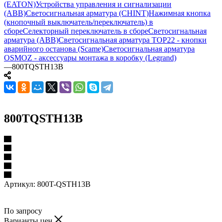
(EATON)
Устройства управления и сигнализации
(ABB)
Светосигнальная арматура (CHINT)
Нажимная кнопка
(кнопочный выключатель/переключатель) в
сборе
Селекторный переключатель в сборе
Светосигнальная
арматура (ABB)
Светосигнальная арматура TOP22 - кнопки
аварийного останова (Scame)
Светосигнальная арматура
OSMOZ - аксессуары монтажа в коробку (Legrand)
—
800TQSTH13B
800TQSTH13B
Артикул:
800T-QSTH13B
По запросу
Варианты цен