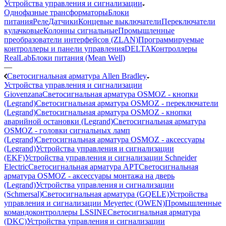
Устройства управления и сигнализации
Однофазные трансформаторы
Блоки
питания
Реле
Датчики
Концевые выключатели
Переключатели
кулачковые
Колонны сигнальные
Промышленные
преобразователи интерфейсов (ZLAN)
Программируемые
контроллеры и панели управления
DELTA
Контроллеры
RealLab
Блоки питания (Mean Well)
—
Светосигнальная арматура Allen Bradley
Устройства управления и сигнализации
Giovenzana
Светосигнальная арматура OSMOZ - кнопки
(Legrand)
Светосигнальная арматура OSMOZ - переключатели
(Legrand)
Светосигнальная арматура OSMOZ - кнопки
аварийной остановки (Legrand)
Светосигнальная арматура
OSMOZ - головки сигнальных ламп
(Legrand)
Светосигнальная арматура OSMOZ - аксессуары
(Legrand)
Устройства управления и сигнализации
(EKF)
Устройства управления и сигнализации Schneider
Electric
Светосигнальная арматура APT
Светосигнальная
арматура OSMOZ - аксессуары монтажа на дверь
(Legrand)
Устройства управления и сигнализации
(Schmersal)
Светосигнальная арматура (GQELE)
Устройства
управления и сигнализации Meyertec (OWEN)
Промышленные
командоконтроллеры LSSINE
Светосигнальная арматура
(DKC)
Устройства управления и сигнализации