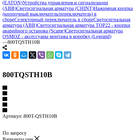
(EATON)
Устройства управления и сигнализации
(ABB)
Светосигнальная арматура (CHINT)
Нажимная кнопка
(кнопочный выключатель/переключатель) в
сборе
Селекторный переключатель в сборе
Светосигнальная
арматура (ABB)
Светосигнальная арматура TOP22 - кнопки
аварийного останова (Scame)
Светосигнальная арматура
OSMOZ - аксессуары монтажа в коробку (Legrand)
—
800TQSTH10B
800TQSTH10B
Артикул:
800T-QSTH10B
По запросу
Варианты цен