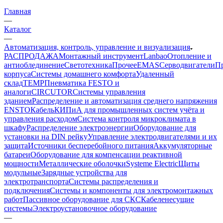
Главная
—
Каталог
—
Автоматизация, контроль, управление и визуализация
РАСПРОДАЖА
Монтажный инструмент
Lanbao
Отопление и
антиоблединение
Светотехника
Прочее
EMAS
Cерводвигатели
П
корпуса
Системы домашнего комфорта
Удаленный
склад
TEMP
Пневматика FESTO и
аналоги
CIRCUTOR
Системы управления
зданием
Распределение и автоматизация среднего напряжения
ENSTO
Кабель
КИПиА для промышленных систем учёта и
управления расходом
Система контроля микроклимата в
шкафу
Распределение электроэнергии
Оборудование для
установки на DIN рейку
Управление электродвигателями и их
защита
Источники бесперебойного питания
Аккумуляторные
батареи
Оборудование для компенсации реактивной
мощности
Металлические оболочки
Systeme Electric
Щиты
модульные
Зарядные устройства для
электротранспорта
Системы распределения и
подключения
Системы и компоненты для электромонтажных
работ
Пассивное оборудование для СКС
Кабеленесущие
системы
Электроустановочное оборудование
—