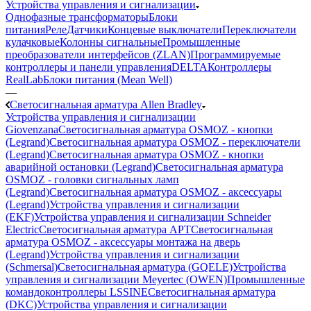
Устройства управления и сигнализации
Однофазные трансформаторы
Блоки
питания
Реле
Датчики
Концевые выключатели
Переключатели
кулачковые
Колонны сигнальные
Промышленные
преобразователи интерфейсов (ZLAN)
Программируемые
контроллеры и панели управления
DELTA
Контроллеры
RealLab
Блоки питания (Mean Well)
—
Светосигнальная арматура Allen Bradley
Устройства управления и сигнализации
Giovenzana
Светосигнальная арматура OSMOZ - кнопки
(Legrand)
Светосигнальная арматура OSMOZ - переключатели
(Legrand)
Светосигнальная арматура OSMOZ - кнопки
аварийной остановки (Legrand)
Светосигнальная арматура
OSMOZ - головки сигнальных ламп
(Legrand)
Светосигнальная арматура OSMOZ - аксессуары
(Legrand)
Устройства управления и сигнализации
(EKF)
Устройства управления и сигнализации Schneider
Electric
Светосигнальная арматура APT
Светосигнальная
арматура OSMOZ - аксессуары монтажа на дверь
(Legrand)
Устройства управления и сигнализации
(Schmersal)
Светосигнальная арматура (GQELE)
Устройства
управления и сигнализации Meyertec (OWEN)
Промышленные
командоконтроллеры LSSINE
Светосигнальная арматура
(DKC)
Устройства управления и сигнализации