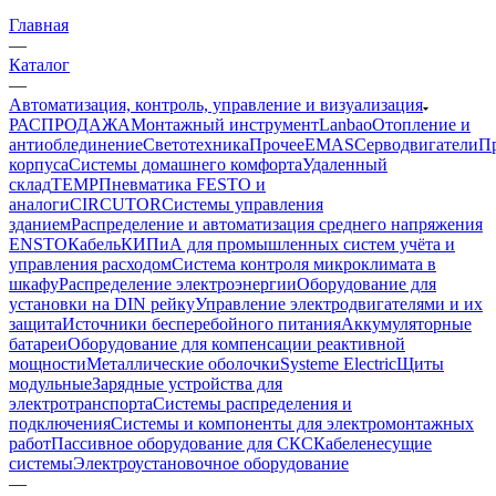
Главная
—
Каталог
—
Автоматизация, контроль, управление и визуализация
РАСПРОДАЖА
Монтажный инструмент
Lanbao
Отопление и
антиоблединение
Светотехника
Прочее
EMAS
Cерводвигатели
П
корпуса
Системы домашнего комфорта
Удаленный
склад
TEMP
Пневматика FESTO и
аналоги
CIRCUTOR
Системы управления
зданием
Распределение и автоматизация среднего напряжения
ENSTO
Кабель
КИПиА для промышленных систем учёта и
управления расходом
Система контроля микроклимата в
шкафу
Распределение электроэнергии
Оборудование для
установки на DIN рейку
Управление электродвигателями и их
защита
Источники бесперебойного питания
Аккумуляторные
батареи
Оборудование для компенсации реактивной
мощности
Металлические оболочки
Systeme Electric
Щиты
модульные
Зарядные устройства для
электротранспорта
Системы распределения и
подключения
Системы и компоненты для электромонтажных
работ
Пассивное оборудование для СКС
Кабеленесущие
системы
Электроустановочное оборудование
—