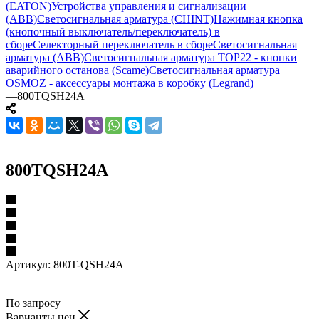
(EATON)
Устройства управления и сигнализации
(ABB)
Светосигнальная арматура (CHINT)
Нажимная кнопка
(кнопочный выключатель/переключатель) в
сборе
Селекторный переключатель в сборе
Светосигнальная
арматура (ABB)
Светосигнальная арматура TOP22 - кнопки
аварийного останова (Scame)
Светосигнальная арматура
OSMOZ - аксессуары монтажа в коробку (Legrand)
—
800TQSH24A
800TQSH24A
Артикул:
800T-QSH24A
По запросу
Варианты цен