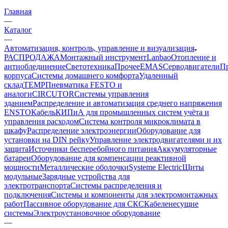
Главная
—
Каталог
—
Автоматизация, контроль, управление и визуализация
РАСПРОДАЖА
Монтажный инструмент
Lanbao
Отопление и
антиоблединение
Светотехника
Прочее
EMAS
Cерводвигатели
П
корпуса
Системы домашнего комфорта
Удаленный
склад
TEMP
Пневматика FESTO и
аналоги
CIRCUTOR
Системы управления
зданием
Распределение и автоматизация среднего напряжения
ENSTO
Кабель
КИПиА для промышленных систем учёта и
управления расходом
Система контроля микроклимата в
шкафу
Распределение электроэнергии
Оборудование для
установки на DIN рейку
Управление электродвигателями и их
защита
Источники бесперебойного питания
Аккумуляторные
батареи
Оборудование для компенсации реактивной
мощности
Металлические оболочки
Systeme Electric
Щиты
модульные
Зарядные устройства для
электротранспорта
Системы распределения и
подключения
Системы и компоненты для электромонтажных
работ
Пассивное оборудование для СКС
Кабеленесущие
системы
Электроустановочное оборудование
—