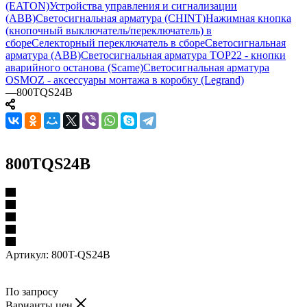
(EATON)
Устройства управления и сигнализации
(ABB)
Светосигнальная арматура (CHINT)
Нажимная кнопка
(кнопочный выключатель/переключатель) в
сборе
Селекторный переключатель в сборе
Светосигнальная
арматура (ABB)
Светосигнальная арматура TOP22 - кнопки
аварийного останова (Scame)
Светосигнальная арматура
OSMOZ - аксессуары монтажа в коробку (Legrand)
—
800TQS24B
800TQS24B
Артикул:
800T-QS24B
По запросу
Варианты цен