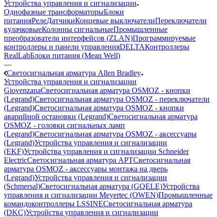
Устройства управления и сигнализации
Однофазные трансформаторы
Блоки
питания
Реле
Датчики
Концевые выключатели
Переключатели
кулачковые
Колонны сигнальные
Промышленные
преобразователи интерфейсов (ZLAN)
Программируемые
контроллеры и панели управления
DELTA
Контроллеры
RealLab
Блоки питания (Mean Well)
—
Светосигнальная арматура Allen Bradley
Устройства управления и сигнализации
Giovenzana
Светосигнальная арматура OSMOZ - кнопки
(Legrand)
Светосигнальная арматура OSMOZ - переключатели
(Legrand)
Светосигнальная арматура OSMOZ - кнопки
аварийной остановки (Legrand)
Светосигнальная арматура
OSMOZ - головки сигнальных ламп
(Legrand)
Светосигнальная арматура OSMOZ - аксессуары
(Legrand)
Устройства управления и сигнализации
(EKF)
Устройства управления и сигнализации Schneider
Electric
Светосигнальная арматура APT
Светосигнальная
арматура OSMOZ - аксессуары монтажа на дверь
(Legrand)
Устройства управления и сигнализации
(Schmersal)
Светосигнальная арматура (GQELE)
Устройства
управления и сигнализации Meyertec (OWEN)
Промышленные
командоконтроллеры LSSINE
Светосигнальная арматура
(DKC)
Устройства управления и сигнализации