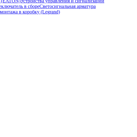
и (EATON)
Устройства управления и сигнализации
ключатель в сборе
Светосигнальная арматура
онтажа в коробку (Legrand)