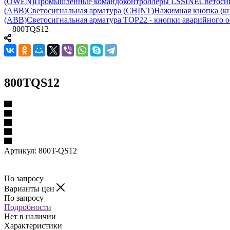
(OWEN)
Промышленные командоконтроллеры LSSINE
Светоси
(ABB)
Светосигнальная арматура (CHINT)
Нажимная кнопка (кн
(ABB)
Светосигнальная арматура TOP22 - кнопки аварийного о
—
800TQS12
800TQS12
Артикул:
800T-QS12
По запросу
Варианты цен
По запросу
Подробности
Нет в наличии
Характеристики