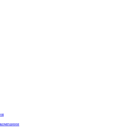
ия
 компании