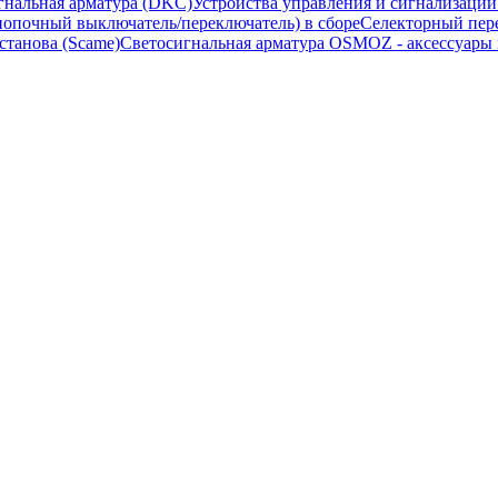
гнальная арматура (DKC)
Устройства управления и сигнализаци
опочный выключатель/переключатель) в сборе
Селекторный пере
станова (Scame)
Светосигнальная арматура OSMOZ - аксессуары м