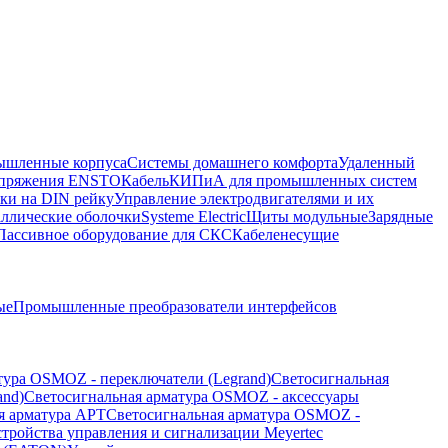
шленные корпуса
Системы домашнего комфорта
Удаленный
напряжения ENSTO
Кабель
КИПиА для промышленных систем
ки на DIN рейку
Управление электродвигателями и их
ллические оболочки
Systeme Electric
Щиты модульные
Зарядные
Пассивное оборудование для СКС
Кабеленесущие
ые
Промышленные преобразователи интерфейсов
тура OSMOZ - переключатели (Legrand)
Светосигнальная
and)
Светосигнальная арматура OSMOZ - аксессуары
я арматура APT
Светосигнальная арматура OSMOZ -
стройства управления и сигнализации Meyertec