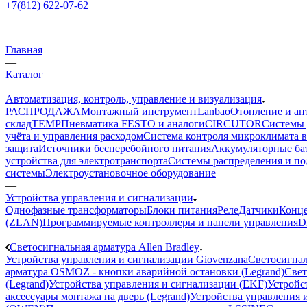
+7(812) 622-07-62
Главная
—
Каталог
—
Автоматизация, контроль, управление и визуализация
РАСПРОДАЖА
Монтажный инструмент
Lanbao
Отопление и ан
склад
TEMP
Пневматика FESTO и аналоги
CIRCUTOR
Системы 
учёта и управления расходом
Система контроля микроклимата 
защита
Источники бесперебойного питания
Аккумуляторные ба
устройства для электротранспорта
Системы распределения и п
системы
Электроустановочное оборудование
—
Устройства управления и сигнализации
Однофазные трансформаторы
Блоки питания
Реле
Датчики
Конц
(ZLAN)
Программируемые контроллеры и панели управления
D
—
Светосигнальная арматура Allen Bradley
Устройства управления и сигнализации Giovenzana
Светосигнал
арматура OSMOZ - кнопки аварийной остановки (Legrand)
Свет
(Legrand)
Устройства управления и сигнализации (EKF)
Устройст
аксессуары монтажа на дверь (Legrand)
Устройства управления и