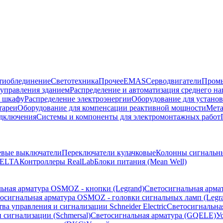
тиоблединение
Светотехника
Прочее
EMAS
Cерводвигатели
Промы
управления зданием
Распределение и автоматизация среднего 
в шкафу
Распределение электроэнергии
Оборудование для установ
тареи
Оборудование для компенсации реактивной мощности
Мета
одключения
Системы и компоненты для электромонтажных работ
евые выключатели
Переключатели кулачковые
Колонны сигнальн
ELTA
Контроллеры RealLab
Блоки питания (Mean Well)
ьная арматура OSMOZ - кнопки (Legrand)
Светосигнальная арма
осигнальная арматура OSMOZ - головки сигнальных ламп (Legr
ва управления и сигнализации Schneider Electric
Светосигнальна
 сигнализации (Schmersal)
Светосигнальная арматура (GQELE)
У