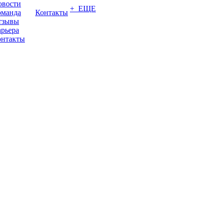
овости
+ ЕЩЕ
оманда
Контакты
тзывы
рьера
онтакты