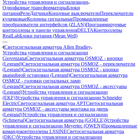
Устройства управления и сигнализации
Однофазные трансформаторы
Блоки
питания
Реле
Датчики
Концевые выключатели
Переключатели
кулачковые
Колонны сигнальные
Промышленные
преобразователи интерфейсов (ZLAN)
Программируемые
контроллеры и панели управления
DELTA
Контроллеры
RealLab
Блоки питания (Mean Well)
—
Светосигнальная арматура Allen Bradley
Устройства управления и сигнализации
Giovenzana
Светосигнальная арматура OSMOZ - кнопки
(Legrand)
Светосигнальная арматура OSMOZ - переключатели
(Legrand)
Светосигнальная арматура OSMOZ - кнопки
аварийной остановки (Legrand)
Светосигнальная арматура
OSMOZ - головки сигнальных ламп
(Legrand)
Светосигнальная арматура OSMOZ - аксессуары
(Legrand)
Устройства управления и сигнализации
(EKF)
Устройства управления и сигнализации Schneider
Electric
Светосигнальная арматура APT
Светосигнальная
арматура OSMOZ - аксессуары монтажа на дверь
(Legrand)
Устройства управления и сигнализации
(Schmersal)
Светосигнальная арматура (GQELE)
Устройства
управления и сигнализации Meyertec (OWEN)
Промышленные
командоконтроллеры LSSINE
Светосигнальная арматура
(DKC)
Устройства управления и сигнализации