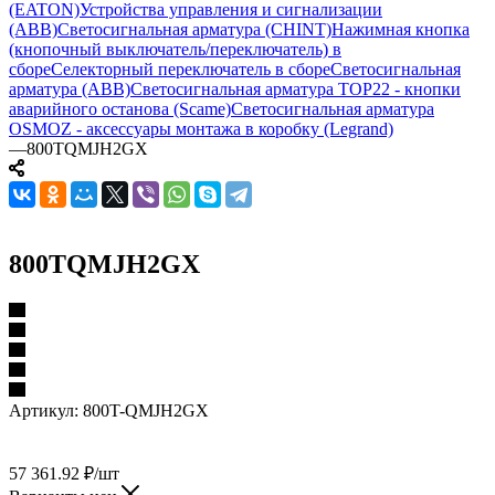
(EATON)
Устройства управления и сигнализации
(ABB)
Светосигнальная арматура (CHINT)
Нажимная кнопка
(кнопочный выключатель/переключатель) в
сборе
Селекторный переключатель в сборе
Светосигнальная
арматура (ABB)
Светосигнальная арматура TOP22 - кнопки
аварийного останова (Scame)
Светосигнальная арматура
OSMOZ - аксессуары монтажа в коробку (Legrand)
—
800TQMJH2GX
800TQMJH2GX
Артикул:
800T-QMJH2GX
57 361.92
₽
/шт