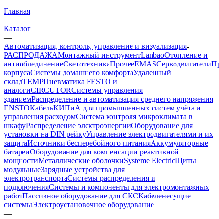
Главная
—
Каталог
—
Автоматизация, контроль, управление и визуализация
РАСПРОДАЖА
Монтажный инструмент
Lanbao
Отопление и
антиоблединение
Светотехника
Прочее
EMAS
Cерводвигатели
П
корпуса
Системы домашнего комфорта
Удаленный
склад
TEMP
Пневматика FESTO и
аналоги
CIRCUTOR
Системы управления
зданием
Распределение и автоматизация среднего напряжения
ENSTO
Кабель
КИПиА для промышленных систем учёта и
управления расходом
Система контроля микроклимата в
шкафу
Распределение электроэнергии
Оборудование для
установки на DIN рейку
Управление электродвигателями и их
защита
Источники бесперебойного питания
Аккумуляторные
батареи
Оборудование для компенсации реактивной
мощности
Металлические оболочки
Systeme Electric
Щиты
модульные
Зарядные устройства для
электротранспорта
Системы распределения и
подключения
Системы и компоненты для электромонтажных
работ
Пассивное оборудование для СКС
Кабеленесущие
системы
Электроустановочное оборудование
—