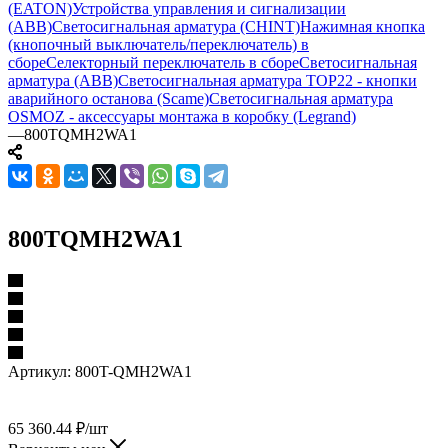
(EATON)
Устройства управления и сигнализации
(ABB)
Светосигнальная арматура (CHINT)
Нажимная кнопка
(кнопочный выключатель/переключатель) в
сборе
Селекторный переключатель в сборе
Светосигнальная
арматура (ABB)
Светосигнальная арматура TOP22 - кнопки
аварийного останова (Scame)
Светосигнальная арматура
OSMOZ - аксессуары монтажа в коробку (Legrand)
—
800TQMH2WA1
800TQMH2WA1
Артикул:
800T-QMH2WA1
65 360.44
₽
/шт