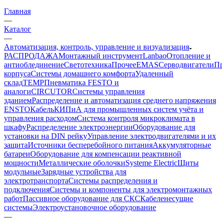
Главная
—
Каталог
—
Автоматизация, контроль, управление и визуализация
РАСПРОДАЖА
Монтажный инструмент
Lanbao
Отопление и
антиоблединение
Светотехника
Прочее
EMAS
Cерводвигатели
П
корпуса
Системы домашнего комфорта
Удаленный
склад
TEMP
Пневматика FESTO и
аналоги
CIRCUTOR
Системы управления
зданием
Распределение и автоматизация среднего напряжения
ENSTO
Кабель
КИПиА для промышленных систем учёта и
управления расходом
Система контроля микроклимата в
шкафу
Распределение электроэнергии
Оборудование для
установки на DIN рейку
Управление электродвигателями и их
защита
Источники бесперебойного питания
Аккумуляторные
батареи
Оборудование для компенсации реактивной
мощности
Металлические оболочки
Systeme Electric
Щиты
модульные
Зарядные устройства для
электротранспорта
Системы распределения и
подключения
Системы и компоненты для электромонтажных
работ
Пассивное оборудование для СКС
Кабеленесущие
системы
Электроустановочное оборудование
—