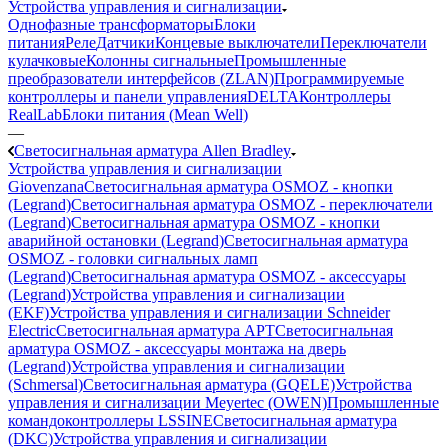
Устройства управления и сигнализации
Однофазные трансформаторы
Блоки
питания
Реле
Датчики
Концевые выключатели
Переключатели
кулачковые
Колонны сигнальные
Промышленные
преобразователи интерфейсов (ZLAN)
Программируемые
контроллеры и панели управления
DELTA
Контроллеры
RealLab
Блоки питания (Mean Well)
—
Светосигнальная арматура Allen Bradley
Устройства управления и сигнализации
Giovenzana
Светосигнальная арматура OSMOZ - кнопки
(Legrand)
Светосигнальная арматура OSMOZ - переключатели
(Legrand)
Светосигнальная арматура OSMOZ - кнопки
аварийной остановки (Legrand)
Светосигнальная арматура
OSMOZ - головки сигнальных ламп
(Legrand)
Светосигнальная арматура OSMOZ - аксессуары
(Legrand)
Устройства управления и сигнализации
(EKF)
Устройства управления и сигнализации Schneider
Electric
Светосигнальная арматура APT
Светосигнальная
арматура OSMOZ - аксессуары монтажа на дверь
(Legrand)
Устройства управления и сигнализации
(Schmersal)
Светосигнальная арматура (GQELE)
Устройства
управления и сигнализации Meyertec (OWEN)
Промышленные
командоконтроллеры LSSINE
Светосигнальная арматура
(DKC)
Устройства управления и сигнализации