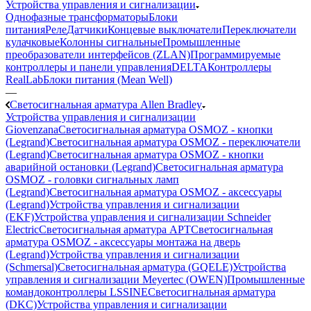
Устройства управления и сигнализации
Однофазные трансформаторы
Блоки
питания
Реле
Датчики
Концевые выключатели
Переключатели
кулачковые
Колонны сигнальные
Промышленные
преобразователи интерфейсов (ZLAN)
Программируемые
контроллеры и панели управления
DELTA
Контроллеры
RealLab
Блоки питания (Mean Well)
—
Светосигнальная арматура Allen Bradley
Устройства управления и сигнализации
Giovenzana
Светосигнальная арматура OSMOZ - кнопки
(Legrand)
Светосигнальная арматура OSMOZ - переключатели
(Legrand)
Светосигнальная арматура OSMOZ - кнопки
аварийной остановки (Legrand)
Светосигнальная арматура
OSMOZ - головки сигнальных ламп
(Legrand)
Светосигнальная арматура OSMOZ - аксессуары
(Legrand)
Устройства управления и сигнализации
(EKF)
Устройства управления и сигнализации Schneider
Electric
Светосигнальная арматура APT
Светосигнальная
арматура OSMOZ - аксессуары монтажа на дверь
(Legrand)
Устройства управления и сигнализации
(Schmersal)
Светосигнальная арматура (GQELE)
Устройства
управления и сигнализации Meyertec (OWEN)
Промышленные
командоконтроллеры LSSINE
Светосигнальная арматура
(DKC)
Устройства управления и сигнализации