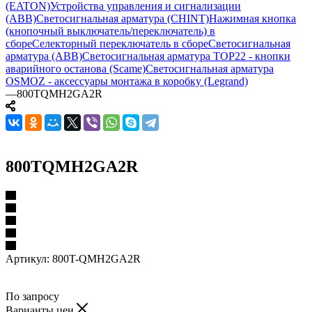
(EATON)
Устройства управления и сигнализации
(ABB)
Светосигнальная арматура (CHINT)
Нажимная кнопка
(кнопочный выключатель/переключатель) в
сборе
Селекторный переключатель в сборе
Светосигнальная
арматура (ABB)
Светосигнальная арматура TOP22 - кнопки
аварийного останова (Scame)
Светосигнальная арматура
OSMOZ - аксессуары монтажа в коробку (Legrand)
—
800TQMH2GA2R
800TQMH2GA2R
Артикул:
800T-QMH2GA2R
По запросу
Варианты цен