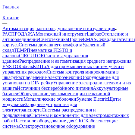
Главная
—
Каталог
—
Автоматизация, контроль, управление и визуализация
РАСПРОДАЖА
Монтажный инструмент
Lanbao
Отопление и
антиоблединение
Светотехника
Прочее
EMAS
Cерводвигатели
П
корпуса
Системы домашнего комфорта
Удаленный
склад
TEMP
Пневматика FESTO и
аналоги
CIRCUTOR
Системы управления
зданием
Распределение и автоматизация среднего напряжения
ENSTO
Кабель
КИПиА для промышленных систем учёта и
управления расходом
Система контроля микроклимата в
шкафу
Распределение электроэнергии
Оборудование для
установки на DIN рейку
Управление электродвигателями и их
защита
Источники бесперебойного питания
Аккумуляторные
батареи
Оборудование для компенсации реактивной
мощности
Металлические оболочки
Systeme Electric
Щиты
модульные
Зарядные устройства для
электротранспорта
Системы распределения и
подключения
Системы и компоненты для электромонтажных
работ
Пассивное оборудование для СКС
Кабеленесущие
системы
Электроустановочное оборудование
—