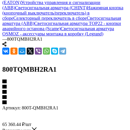
(EATON)
Устройства управления и сигнализации
(ABB)
Светосигнальная арматура (CHINT)
Нажимная кнопка
(кнопочный выключатель/переключатель) в
сборе
Селекторный переключатель в сборе
Светосигнальная
арматура (ABB)
Светосигнальная арматура TOP22 - кнопки
аварийного останова (Scame)
Светосигнальная арматура
OSMOZ - аксессуары монтажа в коробку (Legrand)
—
800TQMBH2RA1
800TQMBH2RA1
Артикул:
800T-QMBH2RA1
65 360.44
₽
/шт