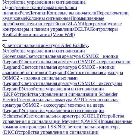
Устройства управления и сигнализации
Однофазные трансформаторы
Блоки
питания
Реле
Датчики
Концевые выключатели
Переключатели
кулачковые
Колонны сигнальные
Промышленные
преобразователи интерфейсов (ZLAN)
Программируемые
контроллеры и панели управления
DELTA
Контроллеры
RealLab
Блоки питания (Mean Well)
—
Светосигнальная арматура Allen Bradley
Устройства управления и сигнализации
Giovenzana
Светосигнальная арматура OSMOZ - кнопки
(Legrand)
Светосигнальная арматура OSMOZ - переключатели
(Legrand)
Светосигнальная арматура OSMOZ - кнопки
аварийной остановки (Legrand)
Светосигнальная арматура
OSMOZ - головки сигнальных ламп
(Legrand)
Светосигнальная арматура OSMOZ - аксессуары
(Legrand)
Устройства управления и сигнализации
(EKF)
Устройства управления и сигнализации Schneider
Electric
Светосигнальная арматура APT
Светосигнальная
арматура OSMOZ - аксессуары монтажа на дверь
(Legrand)
Устройства управления и сигнализации
(Schmersal)
Светосигнальная арматура (GQELE)
Устройства
управления и сигнализации Meyertec (OWEN)
Промышленные
командоконтроллеры LSSINE
Светосигнальная арматура
(DKC)
Устройства управления и сигнализации