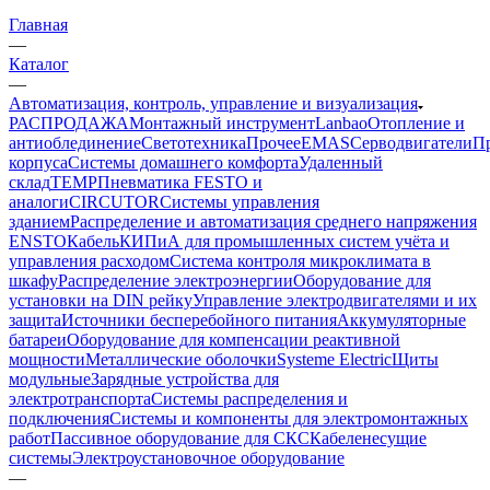
Главная
—
Каталог
—
Автоматизация, контроль, управление и визуализация
РАСПРОДАЖА
Монтажный инструмент
Lanbao
Отопление и
антиоблединение
Светотехника
Прочее
EMAS
Cерводвигатели
П
корпуса
Системы домашнего комфорта
Удаленный
склад
TEMP
Пневматика FESTO и
аналоги
CIRCUTOR
Системы управления
зданием
Распределение и автоматизация среднего напряжения
ENSTO
Кабель
КИПиА для промышленных систем учёта и
управления расходом
Система контроля микроклимата в
шкафу
Распределение электроэнергии
Оборудование для
установки на DIN рейку
Управление электродвигателями и их
защита
Источники бесперебойного питания
Аккумуляторные
батареи
Оборудование для компенсации реактивной
мощности
Металлические оболочки
Systeme Electric
Щиты
модульные
Зарядные устройства для
электротранспорта
Системы распределения и
подключения
Системы и компоненты для электромонтажных
работ
Пассивное оборудование для СКС
Кабеленесущие
системы
Электроустановочное оборудование
—