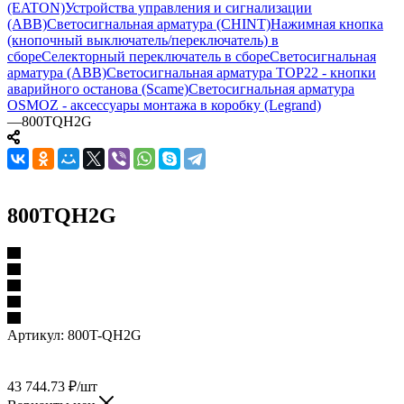
(EATON)
Устройства управления и сигнализации
(ABB)
Светосигнальная арматура (CHINT)
Нажимная кнопка
(кнопочный выключатель/переключатель) в
сборе
Селекторный переключатель в сборе
Светосигнальная
арматура (ABB)
Светосигнальная арматура TOP22 - кнопки
аварийного останова (Scame)
Светосигнальная арматура
OSMOZ - аксессуары монтажа в коробку (Legrand)
—
800TQH2G
800TQH2G
Артикул:
800T-QH2G
43 744.73
₽
/шт