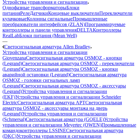
Устройства управления и сигнализации
Однофазные трансформаторы
Блоки
питания
Реле
Датчики
Концевые выключатели
Переключатели
кулачковые
Колонны сигнальные
Промышленные
преобразователи интерфейсов (ZLAN)
Программируемые
контроллеры и панели управления
DELTA
Контроллеры
RealLab
Блоки питания (Mean Well)
—
Светосигнальная арматура Allen Bradley
Устройства управления и сигнализации
Giovenzana
Светосигнальная арматура OSMOZ - кнопки
(Legrand)
Светосигнальная арматура OSMOZ - переключатели
(Legrand)
Светосигнальная арматура OSMOZ - кнопки
аварийной остановки (Legrand)
Светосигнальная арматура
OSMOZ - головки сигнальных ламп
(Legrand)
Светосигнальная арматура OSMOZ - аксессуары
(Legrand)
Устройства управления и сигнализации
(EKF)
Устройства управления и сигнализации Schneider
Electric
Светосигнальная арматура APT
Светосигнальная
арматура OSMOZ - аксессуары монтажа на дверь
(Legrand)
Устройства управления и сигнализации
(Schmersal)
Светосигнальная арматура (GQELE)
Устройства
управления и сигнализации Meyertec (OWEN)
Промышленные
командоконтроллеры LSSINE
Светосигнальная арматура
(DKC)
Устройства управления и сигнализации