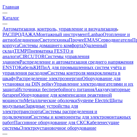
Главная
—
Каталог
—
Автоматизация, контроль, управление и визуализация
РАСПРОДАЖА
Монтажный инструмент
Lanbao
Отопление и
антиоблединение
Светотехника
Прочее
EMAS
Cерводвигатели
П
корпуса
Системы домашнего комфорта
Удаленный
склад
TEMP
Пневматика FESTO и
аналоги
CIRCUTOR
Системы управления
зданием
Распределение и автоматизация среднего напряжения
ENSTO
Кабель
КИПиА для промышленных систем учёта и
управления расходом
Система контроля микроклимата в
шкафу
Распределение электроэнергии
Оборудование для
установки на DIN рейку
Управление электродвигателями и их
защита
Источники бесперебойного питания
Аккумуляторные
батареи
Оборудование для компенсации реактивной
мощности
Металлические оболочки
Systeme Electric
Щиты
модульные
Зарядные устройства для
электротранспорта
Системы распределения и
подключения
Системы и компоненты для электромонтажных
работ
Пассивное оборудование для СКС
Кабеленесущие
системы
Электроустановочное оборудование
—