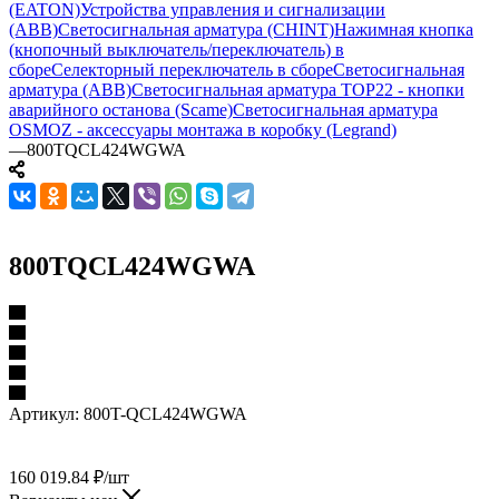
(EATON)
Устройства управления и сигнализации
(ABB)
Светосигнальная арматура (CHINT)
Нажимная кнопка
(кнопочный выключатель/переключатель) в
сборе
Селекторный переключатель в сборе
Светосигнальная
арматура (ABB)
Светосигнальная арматура TOP22 - кнопки
аварийного останова (Scame)
Светосигнальная арматура
OSMOZ - аксессуары монтажа в коробку (Legrand)
—
800TQCL424WGWA
800TQCL424WGWA
Артикул:
800T-QCL424WGWA
160 019.84
₽
/шт