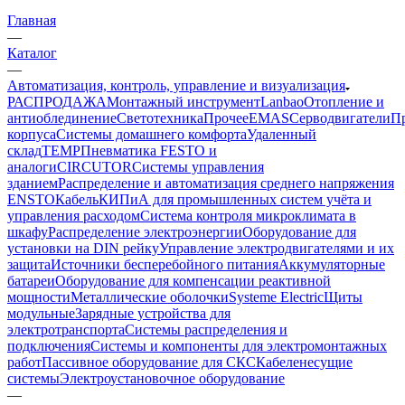
Главная
—
Каталог
—
Автоматизация, контроль, управление и визуализация
РАСПРОДАЖА
Монтажный инструмент
Lanbao
Отопление и
антиоблединение
Светотехника
Прочее
EMAS
Cерводвигатели
П
корпуса
Системы домашнего комфорта
Удаленный
склад
TEMP
Пневматика FESTO и
аналоги
CIRCUTOR
Системы управления
зданием
Распределение и автоматизация среднего напряжения
ENSTO
Кабель
КИПиА для промышленных систем учёта и
управления расходом
Система контроля микроклимата в
шкафу
Распределение электроэнергии
Оборудование для
установки на DIN рейку
Управление электродвигателями и их
защита
Источники бесперебойного питания
Аккумуляторные
батареи
Оборудование для компенсации реактивной
мощности
Металлические оболочки
Systeme Electric
Щиты
модульные
Зарядные устройства для
электротранспорта
Системы распределения и
подключения
Системы и компоненты для электромонтажных
работ
Пассивное оборудование для СКС
Кабеленесущие
системы
Электроустановочное оборудование
—