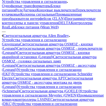
Устройства управления и сигнализации
Однофазные трансформаторы
Блоки
питания
Реле
Датчики
Концевые выключатели
Переключатели
кулачковые
Колонны сигнальные
Промышленные
преобразователи интерфейсов (ZLAN)
Программируемые
контроллеры и панели управления
DELTA
Контроллеры
RealLab
Блоки питания (Mean Well)
—
Светосигнальная арматура Allen Bradley
Устройства управления и сигнализации
Giovenzana
Светосигнальная арматура OSMOZ - кнопки
(Legrand)
Светосигнальная арматура OSMOZ - переключатели
(Legrand)
Светосигнальная арматура OSMOZ - кнопки
аварийной остановки (Legrand)
Светосигнальная арматура
OSMOZ - головки сигнальных ламп
(Legrand)
Светосигнальная арматура OSMOZ - аксессуары
(Legrand)
Устройства управления и сигнализации
(EKF)
Устройства управления и сигнализации Schneider
Electric
Светосигнальная арматура APT
Светосигнальная
арматура OSMOZ - аксессуары монтажа на дверь
(Legrand)
Устройства управления и сигнализации
(Schmersal)
Светосигнальная арматура (GQELE)
Устройства
управления и сигнализации Meyertec (OWEN)
Промышленные
командоконтроллеры LSSINE
Светосигнальная арматура
(DKC)
Устройства управления и сигнализации