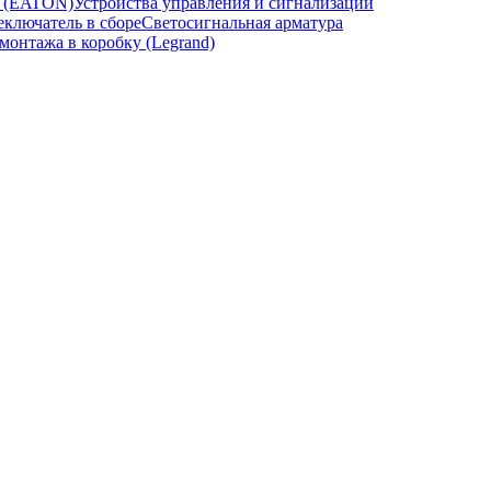
и (EATON)
Устройства управления и сигнализации
ключатель в сборе
Светосигнальная арматура
онтажа в коробку (Legrand)