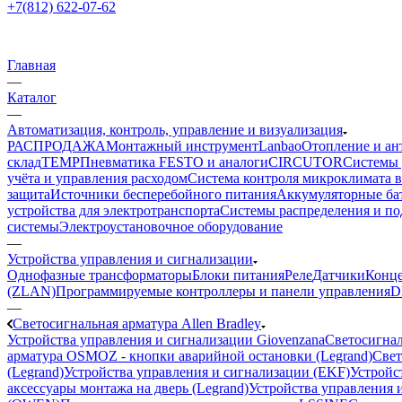
+7(812) 622-07-62
Главная
—
Каталог
—
Автоматизация, контроль, управление и визуализация
РАСПРОДАЖА
Монтажный инструмент
Lanbao
Отопление и ан
склад
TEMP
Пневматика FESTO и аналоги
CIRCUTOR
Системы 
учёта и управления расходом
Система контроля микроклимата 
защита
Источники бесперебойного питания
Аккумуляторные ба
устройства для электротранспорта
Системы распределения и п
системы
Электроустановочное оборудование
—
Устройства управления и сигнализации
Однофазные трансформаторы
Блоки питания
Реле
Датчики
Конц
(ZLAN)
Программируемые контроллеры и панели управления
D
—
Светосигнальная арматура Allen Bradley
Устройства управления и сигнализации Giovenzana
Светосигнал
арматура OSMOZ - кнопки аварийной остановки (Legrand)
Свет
(Legrand)
Устройства управления и сигнализации (EKF)
Устройст
аксессуары монтажа на дверь (Legrand)
Устройства управления и