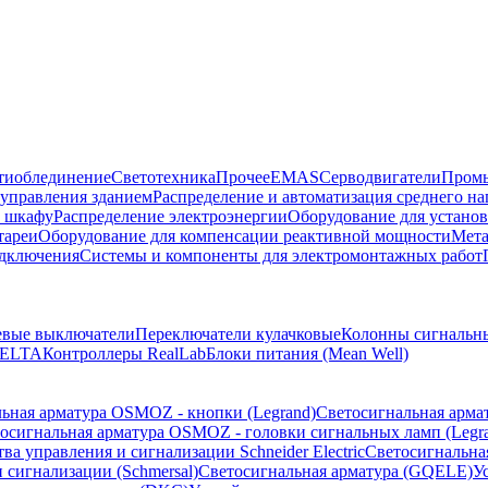
тиоблединение
Светотехника
Прочее
EMAS
Cерводвигатели
Промы
управления зданием
Распределение и автоматизация среднего 
в шкафу
Распределение электроэнергии
Оборудование для установ
тареи
Оборудование для компенсации реактивной мощности
Мета
одключения
Системы и компоненты для электромонтажных работ
евые выключатели
Переключатели кулачковые
Колонны сигнальн
ELTA
Контроллеры RealLab
Блоки питания (Mean Well)
ьная арматура OSMOZ - кнопки (Legrand)
Светосигнальная арма
осигнальная арматура OSMOZ - головки сигнальных ламп (Legr
ва управления и сигнализации Schneider Electric
Светосигнальна
 сигнализации (Schmersal)
Светосигнальная арматура (GQELE)
У