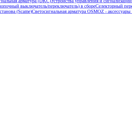
гнальная арматура (DKC)
Устройства управления и сигнализаци
опочный выключатель/переключатель) в сборе
Селекторный пере
станова (Scame)
Светосигнальная арматура OSMOZ - аксессуары м