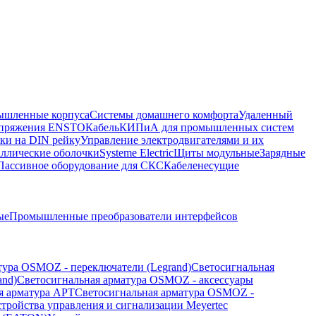
шленные корпуса
Системы домашнего комфорта
Удаленный
напряжения ENSTO
Кабель
КИПиА для промышленных систем
ки на DIN рейку
Управление электродвигателями и их
ллические оболочки
Systeme Electric
Щиты модульные
Зарядные
Пассивное оборудование для СКС
Кабеленесущие
ые
Промышленные преобразователи интерфейсов
тура OSMOZ - переключатели (Legrand)
Светосигнальная
and)
Светосигнальная арматура OSMOZ - аксессуары
я арматура APT
Светосигнальная арматура OSMOZ -
стройства управления и сигнализации Meyertec