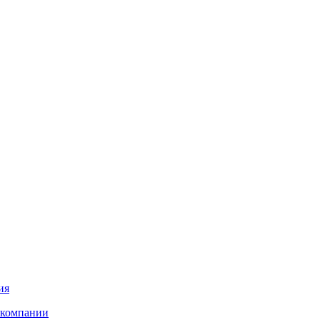
ия
 компании