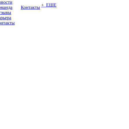
овости
+ ЕЩЕ
оманда
Контакты
тзывы
рьера
онтакты