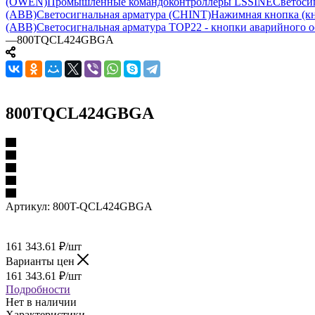
(OWEN)
Промышленные командоконтроллеры LSSINE
Светоси
(ABB)
Светосигнальная арматура (CHINT)
Нажимная кнопка (кн
(ABB)
Светосигнальная арматура TOP22 - кнопки аварийного о
—
800TQCL424GBGA
800TQCL424GBGA
Артикул:
800T-QCL424GBGA
161 343.61
₽
/шт
Варианты цен
161 343.61
₽
/шт
Подробности
Нет в наличии
Характеристики