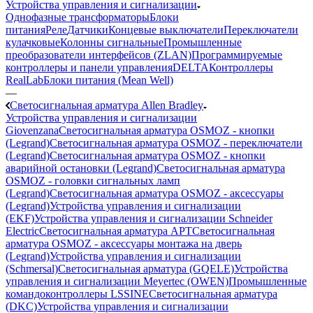
Устройства управления и сигнализации
Однофазные трансформаторы
Блоки
питания
Реле
Датчики
Концевые выключатели
Переключатели
кулачковые
Колонны сигнальные
Промышленные
преобразователи интерфейсов (ZLAN)
Программируемые
контроллеры и панели управления
DELTA
Контроллеры
RealLab
Блоки питания (Mean Well)
—
Светосигнальная арматура Allen Bradley
Устройства управления и сигнализации
Giovenzana
Светосигнальная арматура OSMOZ - кнопки
(Legrand)
Светосигнальная арматура OSMOZ - переключатели
(Legrand)
Светосигнальная арматура OSMOZ - кнопки
аварийной остановки (Legrand)
Светосигнальная арматура
OSMOZ - головки сигнальных ламп
(Legrand)
Светосигнальная арматура OSMOZ - аксессуары
(Legrand)
Устройства управления и сигнализации
(EKF)
Устройства управления и сигнализации Schneider
Electric
Светосигнальная арматура APT
Светосигнальная
арматура OSMOZ - аксессуары монтажа на дверь
(Legrand)
Устройства управления и сигнализации
(Schmersal)
Светосигнальная арматура (GQELE)
Устройства
управления и сигнализации Meyertec (OWEN)
Промышленные
командоконтроллеры LSSINE
Светосигнальная арматура
(DKC)
Устройства управления и сигнализации