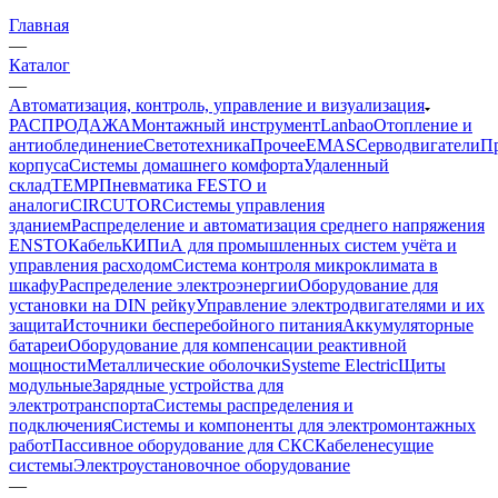
Главная
—
Каталог
—
Автоматизация, контроль, управление и визуализация
РАСПРОДАЖА
Монтажный инструмент
Lanbao
Отопление и
антиоблединение
Светотехника
Прочее
EMAS
Cерводвигатели
П
корпуса
Системы домашнего комфорта
Удаленный
склад
TEMP
Пневматика FESTO и
аналоги
CIRCUTOR
Системы управления
зданием
Распределение и автоматизация среднего напряжения
ENSTO
Кабель
КИПиА для промышленных систем учёта и
управления расходом
Система контроля микроклимата в
шкафу
Распределение электроэнергии
Оборудование для
установки на DIN рейку
Управление электродвигателями и их
защита
Источники бесперебойного питания
Аккумуляторные
батареи
Оборудование для компенсации реактивной
мощности
Металлические оболочки
Systeme Electric
Щиты
модульные
Зарядные устройства для
электротранспорта
Системы распределения и
подключения
Системы и компоненты для электромонтажных
работ
Пассивное оборудование для СКС
Кабеленесущие
системы
Электроустановочное оборудование
—