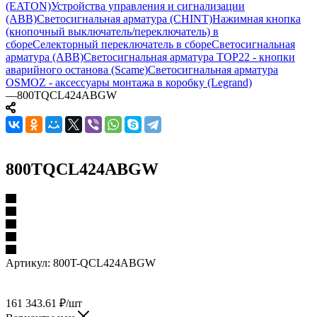
(EATON)
Устройства управления и сигнализации
(ABB)
Светосигнальная арматура (CHINT)
Нажимная кнопка
(кнопочный выключатель/переключатель) в
сборе
Селекторный переключатель в сборе
Светосигнальная
арматура (ABB)
Светосигнальная арматура TOP22 - кнопки
аварийного останова (Scame)
Светосигнальная арматура
OSMOZ - аксессуары монтажа в коробку (Legrand)
—
800TQCL424ABGW
800TQCL424ABGW
Артикул:
800T-QCL424ABGW
161 343.61
₽
/шт