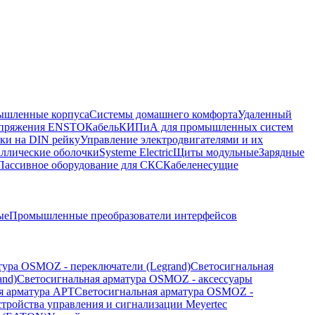
шленные корпуса
Системы домашнего комфорта
Удаленный
напряжения ENSTO
Кабель
КИПиА для промышленных систем
ки на DIN рейку
Управление электродвигателями и их
ллические оболочки
Systeme Electric
Щиты модульные
Зарядные
Пассивное оборудование для СКС
Кабеленесущие
ые
Промышленные преобразователи интерфейсов
тура OSMOZ - переключатели (Legrand)
Светосигнальная
and)
Светосигнальная арматура OSMOZ - аксессуары
я арматура APT
Светосигнальная арматура OSMOZ -
стройства управления и сигнализации Meyertec