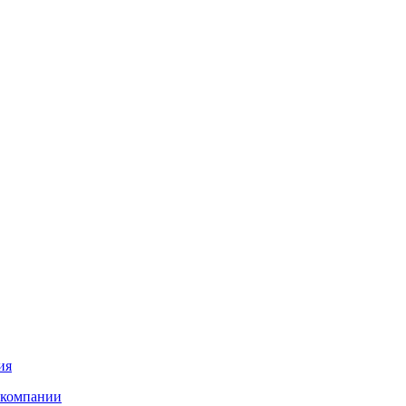
ия
 компании