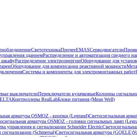
тиоблединение
Светотехника
Прочее
EMAS
Cерводвигатели
Промы
управления зданием
Распределение и автоматизация среднего 
в шкафу
Распределение электроэнергии
Оборудование для установ
тареи
Оборудование для компенсации реактивной мощности
Мета
одключения
Системы и компоненты для электромонтажных работ
евые выключатели
Переключатели кулачковые
Колонны сигнальн
ELTA
Контроллеры RealLab
Блоки питания (Mean Well)
ьная арматура OSMOZ - кнопки (Legrand)
Светосигнальная арма
осигнальная арматура OSMOZ - головки сигнальных ламп (Legr
ва управления и сигнализации Schneider Electric
Светосигнальна
 сигнализации (Schmersal)
Светосигнальная арматура (GQELE)
У