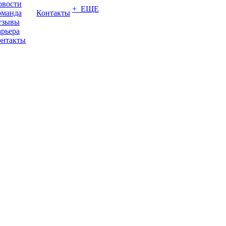
овости
+ ЕЩЕ
оманда
Контакты
тзывы
рьера
онтакты