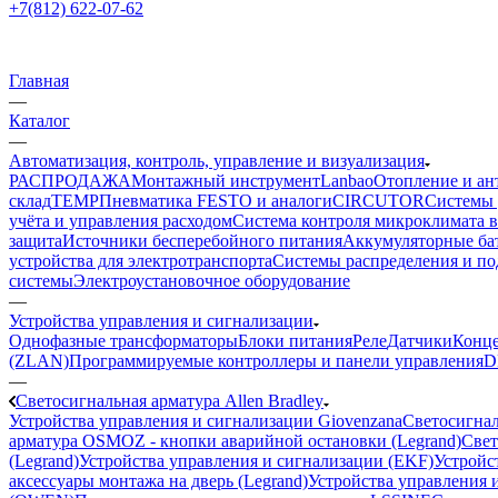
+7(812) 622-07-62
Главная
—
Каталог
—
Автоматизация, контроль, управление и визуализация
РАСПРОДАЖА
Монтажный инструмент
Lanbao
Отопление и ан
склад
TEMP
Пневматика FESTO и аналоги
CIRCUTOR
Системы 
учёта и управления расходом
Система контроля микроклимата 
защита
Источники бесперебойного питания
Аккумуляторные ба
устройства для электротранспорта
Системы распределения и п
системы
Электроустановочное оборудование
—
Устройства управления и сигнализации
Однофазные трансформаторы
Блоки питания
Реле
Датчики
Конц
(ZLAN)
Программируемые контроллеры и панели управления
D
—
Светосигнальная арматура Allen Bradley
Устройства управления и сигнализации Giovenzana
Светосигнал
арматура OSMOZ - кнопки аварийной остановки (Legrand)
Свет
(Legrand)
Устройства управления и сигнализации (EKF)
Устройст
аксессуары монтажа на дверь (Legrand)
Устройства управления и