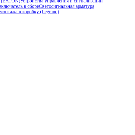
и (EATON)
Устройства управления и сигнализации
ключатель в сборе
Светосигнальная арматура
онтажа в коробку (Legrand)