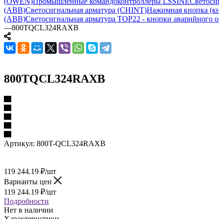
(OWEN)
Промышленные командоконтроллеры LSSINE
Светоси
(ABB)
Светосигнальная арматура (CHINT)
Нажимная кнопка (кн
(ABB)
Светосигнальная арматура TOP22 - кнопки аварийного о
—
800TQCL324RAXB
800TQCL324RAXB
Артикул:
800T-QCL324RAXB
119 244.19
₽
/шт
Варианты цен
119 244.19
₽
/шт
Подробности
Нет в наличии
Характеристики