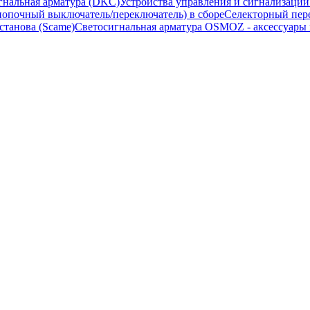
гнальная арматура (DKC)
Устройства управления и сигнализаци
опочный выключатель/переключатель) в сборе
Селекторный пере
станова (Scame)
Светосигнальная арматура OSMOZ - аксессуары м