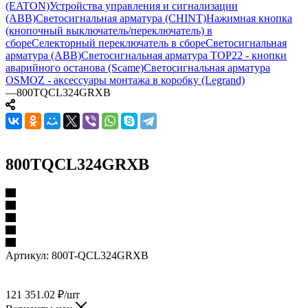
(EATON)
Устройства управления и сигнализации
(ABB)
Светосигнальная арматура (CHINT)
Нажимная кнопка
(кнопочный выключатель/переключатель) в
сборе
Селекторный переключатель в сборе
Светосигнальная
арматура (ABB)
Светосигнальная арматура TOP22 - кнопки
аварийного останова (Scame)
Светосигнальная арматура
OSMOZ - аксессуары монтажа в коробку (Legrand)
—
800TQCL324GRXB
800TQCL324GRXB
Артикул:
800T-QCL324GRXB
121 351.02
₽
/шт