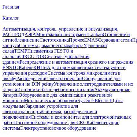
Главная
—
Каталог
—
Автоматизация, контроль, управление и визуализация
РАСПРОДАЖА
Монтажный инструмент
Lanbao
Отопление и
антиоблединение
Светотехника
Прочее
EMAS
Cерводвигатели
П
корпуса
Системы домашнего комфорта
Удаленный
склад
TEMP
Пневматика FESTO и
аналоги
CIRCUTOR
Системы управления
зданием
Распределение и автоматизация среднего напряжения
ENSTO
Кабель
КИПиА для промышленных систем учёта и
управления расходом
Система контроля микроклимата в
шкафу
Распределение электроэнергии
Оборудование для
установки на DIN рейку
Управление электродвигателями и их
защита
Источники бесперебойного питания
Аккумуляторные
батареи
Оборудование для компенсации реактивной
мощности
Металлические оболочки
Systeme Electric
Щиты
модульные
Зарядные устройства для
электротранспорта
Системы распределения и
подключения
Системы и компоненты для электромонтажных
работ
Пассивное оборудование для СКС
Кабеленесущие
системы
Электроустановочное оборудование
—