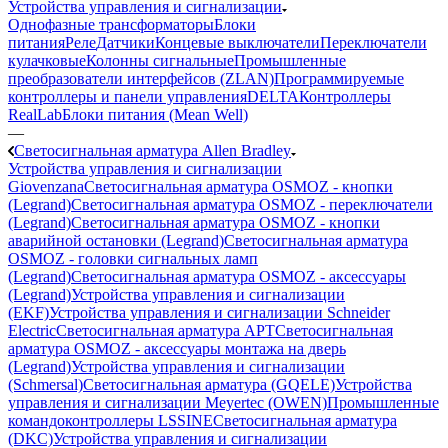
Устройства управления и сигнализации
Однофазные трансформаторы
Блоки
питания
Реле
Датчики
Концевые выключатели
Переключатели
кулачковые
Колонны сигнальные
Промышленные
преобразователи интерфейсов (ZLAN)
Программируемые
контроллеры и панели управления
DELTA
Контроллеры
RealLab
Блоки питания (Mean Well)
—
Светосигнальная арматура Allen Bradley
Устройства управления и сигнализации
Giovenzana
Светосигнальная арматура OSMOZ - кнопки
(Legrand)
Светосигнальная арматура OSMOZ - переключатели
(Legrand)
Светосигнальная арматура OSMOZ - кнопки
аварийной остановки (Legrand)
Светосигнальная арматура
OSMOZ - головки сигнальных ламп
(Legrand)
Светосигнальная арматура OSMOZ - аксессуары
(Legrand)
Устройства управления и сигнализации
(EKF)
Устройства управления и сигнализации Schneider
Electric
Светосигнальная арматура APT
Светосигнальная
арматура OSMOZ - аксессуары монтажа на дверь
(Legrand)
Устройства управления и сигнализации
(Schmersal)
Светосигнальная арматура (GQELE)
Устройства
управления и сигнализации Meyertec (OWEN)
Промышленные
командоконтроллеры LSSINE
Светосигнальная арматура
(DKC)
Устройства управления и сигнализации