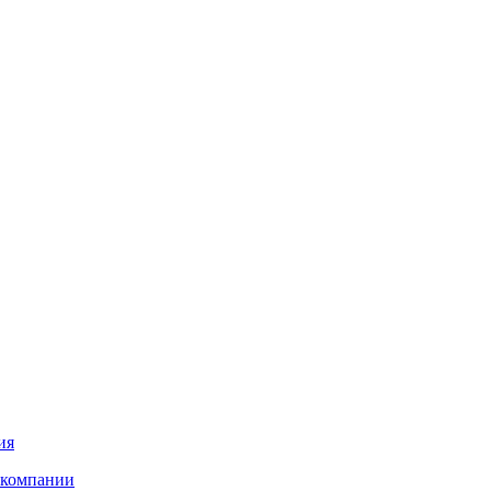
ия
 компании