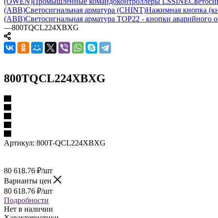
(OWEN)
Промышленные командоконтроллеры LSSINE
Светоси
(ABB)
Светосигнальная арматура (CHINT)
Нажимная кнопка (кн
(ABB)
Светосигнальная арматура TOP22 - кнопки аварийного о
—
800TQCL224XBXG
800TQCL224XBXG
Артикул:
800T-QCL224XBXG
80 618.76
₽
/шт
Варианты цен
80 618.76
₽
/шт
Подробности
Нет в наличии
Характеристики