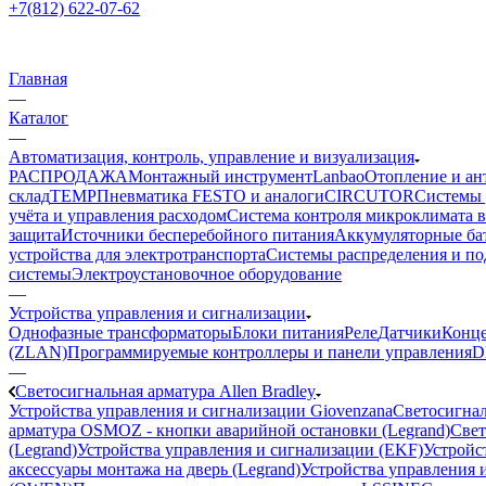
+7(812) 622-07-62
Главная
—
Каталог
—
Автоматизация, контроль, управление и визуализация
РАСПРОДАЖА
Монтажный инструмент
Lanbao
Отопление и ан
склад
TEMP
Пневматика FESTO и аналоги
CIRCUTOR
Системы 
учёта и управления расходом
Система контроля микроклимата 
защита
Источники бесперебойного питания
Аккумуляторные ба
устройства для электротранспорта
Системы распределения и п
системы
Электроустановочное оборудование
—
Устройства управления и сигнализации
Однофазные трансформаторы
Блоки питания
Реле
Датчики
Конц
(ZLAN)
Программируемые контроллеры и панели управления
D
—
Светосигнальная арматура Allen Bradley
Устройства управления и сигнализации Giovenzana
Светосигнал
арматура OSMOZ - кнопки аварийной остановки (Legrand)
Свет
(Legrand)
Устройства управления и сигнализации (EKF)
Устройст
аксессуары монтажа на дверь (Legrand)
Устройства управления и