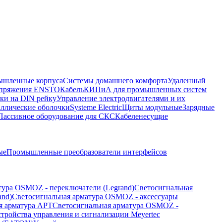
шленные корпуса
Системы домашнего комфорта
Удаленный
напряжения ENSTO
Кабель
КИПиА для промышленных систем
ки на DIN рейку
Управление электродвигателями и их
ллические оболочки
Systeme Electric
Щиты модульные
Зарядные
Пассивное оборудование для СКС
Кабеленесущие
ые
Промышленные преобразователи интерфейсов
тура OSMOZ - переключатели (Legrand)
Светосигнальная
and)
Светосигнальная арматура OSMOZ - аксессуары
я арматура APT
Светосигнальная арматура OSMOZ -
стройства управления и сигнализации Meyertec