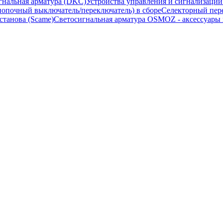
гнальная арматура (DKC)
Устройства управления и сигнализаци
опочный выключатель/переключатель) в сборе
Селекторный пере
станова (Scame)
Светосигнальная арматура OSMOZ - аксессуары м