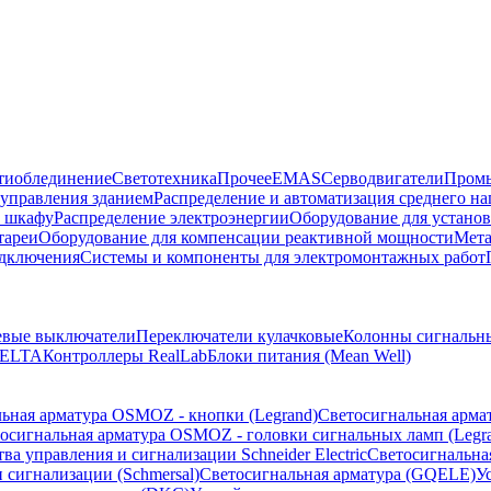
тиоблединение
Светотехника
Прочее
EMAS
Cерводвигатели
Промы
управления зданием
Распределение и автоматизация среднего 
в шкафу
Распределение электроэнергии
Оборудование для установ
тареи
Оборудование для компенсации реактивной мощности
Мета
одключения
Системы и компоненты для электромонтажных работ
евые выключатели
Переключатели кулачковые
Колонны сигнальн
ELTA
Контроллеры RealLab
Блоки питания (Mean Well)
ьная арматура OSMOZ - кнопки (Legrand)
Светосигнальная арма
осигнальная арматура OSMOZ - головки сигнальных ламп (Legr
ва управления и сигнализации Schneider Electric
Светосигнальна
 сигнализации (Schmersal)
Светосигнальная арматура (GQELE)
У