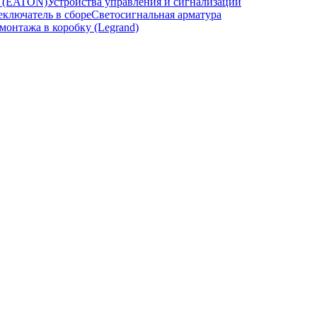
и (EATON)
Устройства управления и сигнализации
ключатель в сборе
Светосигнальная арматура
онтажа в коробку (Legrand)