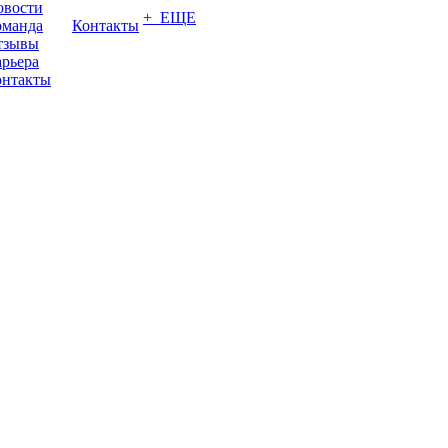
овости
+ ЕЩЕ
оманда
Контакты
тзывы
рьера
онтакты