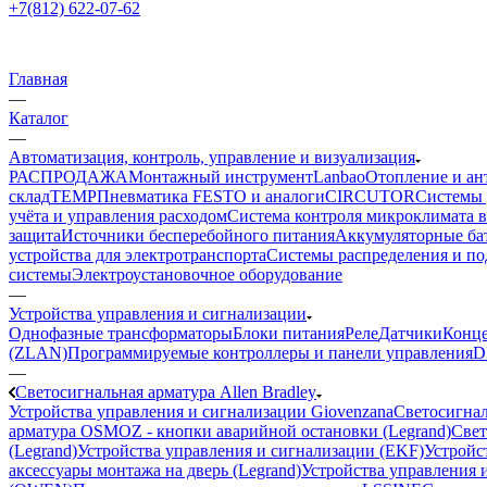
+7(812) 622-07-62
Главная
—
Каталог
—
Автоматизация, контроль, управление и визуализация
РАСПРОДАЖА
Монтажный инструмент
Lanbao
Отопление и ан
склад
TEMP
Пневматика FESTO и аналоги
CIRCUTOR
Системы 
учёта и управления расходом
Система контроля микроклимата 
защита
Источники бесперебойного питания
Аккумуляторные ба
устройства для электротранспорта
Системы распределения и п
системы
Электроустановочное оборудование
—
Устройства управления и сигнализации
Однофазные трансформаторы
Блоки питания
Реле
Датчики
Конц
(ZLAN)
Программируемые контроллеры и панели управления
D
—
Светосигнальная арматура Allen Bradley
Устройства управления и сигнализации Giovenzana
Светосигнал
арматура OSMOZ - кнопки аварийной остановки (Legrand)
Свет
(Legrand)
Устройства управления и сигнализации (EKF)
Устройст
аксессуары монтажа на дверь (Legrand)
Устройства управления и