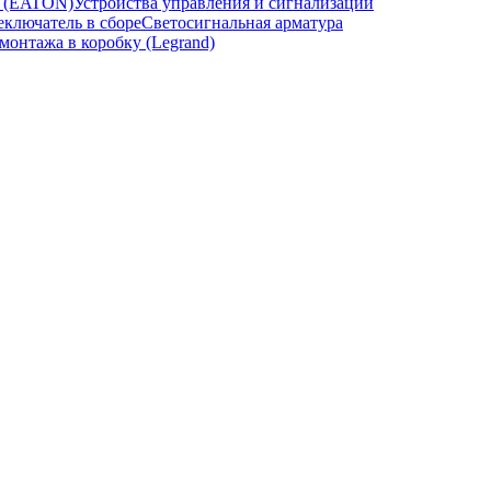
и (EATON)
Устройства управления и сигнализации
ключатель в сборе
Светосигнальная арматура
онтажа в коробку (Legrand)