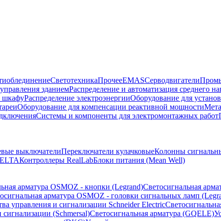
тиоблединение
Светотехника
Прочее
EMAS
Cерводвигатели
Промы
управления зданием
Распределение и автоматизация среднего 
в шкафу
Распределение электроэнергии
Оборудование для установ
тареи
Оборудование для компенсации реактивной мощности
Мета
одключения
Системы и компоненты для электромонтажных работ
евые выключатели
Переключатели кулачковые
Колонны сигнальн
ELTA
Контроллеры RealLab
Блоки питания (Mean Well)
ьная арматура OSMOZ - кнопки (Legrand)
Светосигнальная арма
осигнальная арматура OSMOZ - головки сигнальных ламп (Legr
ва управления и сигнализации Schneider Electric
Светосигнальна
 сигнализации (Schmersal)
Светосигнальная арматура (GQELE)
У