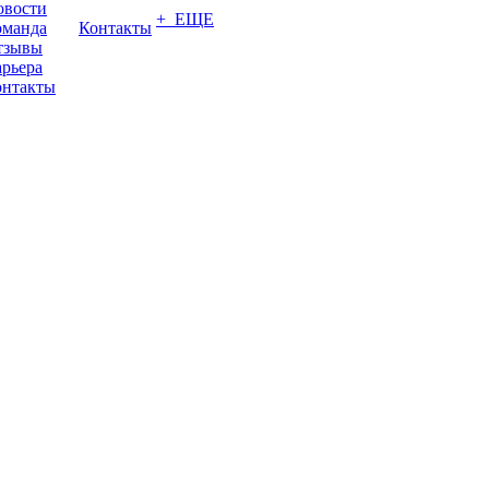
овости
+ ЕЩЕ
оманда
Контакты
тзывы
рьера
онтакты