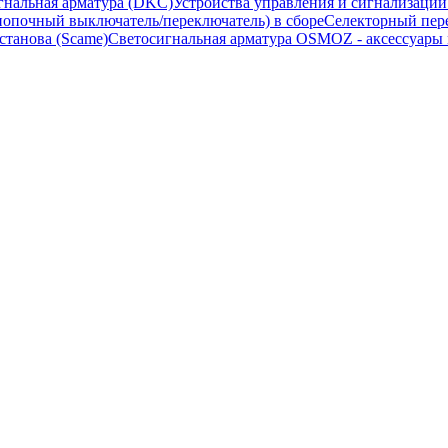
гнальная арматура (DKC)
Устройства управления и сигнализаци
опочный выключатель/переключатель) в сборе
Селекторный пере
станова (Scame)
Светосигнальная арматура OSMOZ - аксессуары м