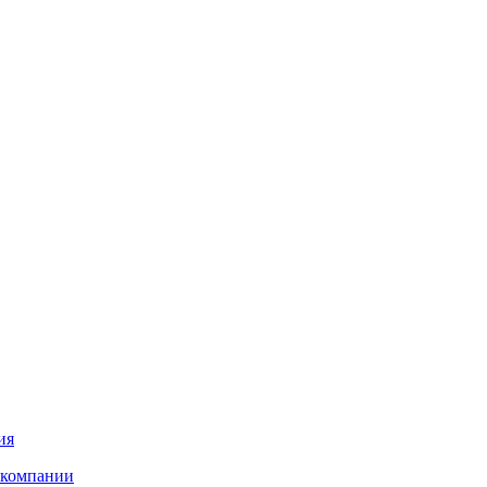
ия
 компании