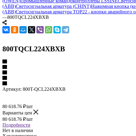
(OWEN)
Промышленные командоконтроллеры LSSINE
Светоси
(ABB)
Светосигнальная арматура (CHINT)
Нажимная кнопка (кн
(ABB)
Светосигнальная арматура TOP22 - кнопки аварийного о
—
800TQCL224XBXB
800TQCL224XBXB
Артикул:
800T-QCL224XBXB
80 618.76
₽
/шт
Варианты цен
80 618.76
₽
/шт
Подробности
Нет в наличии
Характеристики