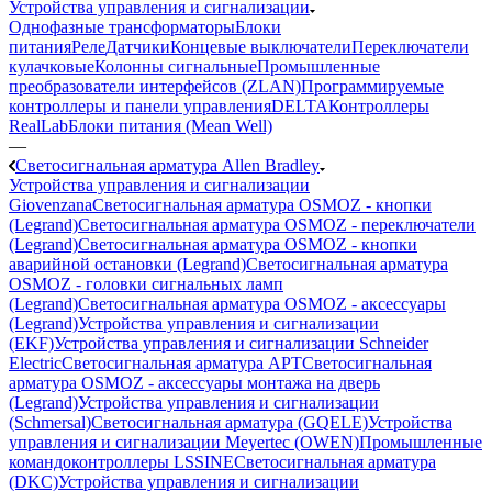
Устройства управления и сигнализации
Однофазные трансформаторы
Блоки
питания
Реле
Датчики
Концевые выключатели
Переключатели
кулачковые
Колонны сигнальные
Промышленные
преобразователи интерфейсов (ZLAN)
Программируемые
контроллеры и панели управления
DELTA
Контроллеры
RealLab
Блоки питания (Mean Well)
—
Светосигнальная арматура Allen Bradley
Устройства управления и сигнализации
Giovenzana
Светосигнальная арматура OSMOZ - кнопки
(Legrand)
Светосигнальная арматура OSMOZ - переключатели
(Legrand)
Светосигнальная арматура OSMOZ - кнопки
аварийной остановки (Legrand)
Светосигнальная арматура
OSMOZ - головки сигнальных ламп
(Legrand)
Светосигнальная арматура OSMOZ - аксессуары
(Legrand)
Устройства управления и сигнализации
(EKF)
Устройства управления и сигнализации Schneider
Electric
Светосигнальная арматура APT
Светосигнальная
арматура OSMOZ - аксессуары монтажа на дверь
(Legrand)
Устройства управления и сигнализации
(Schmersal)
Светосигнальная арматура (GQELE)
Устройства
управления и сигнализации Meyertec (OWEN)
Промышленные
командоконтроллеры LSSINE
Светосигнальная арматура
(DKC)
Устройства управления и сигнализации