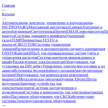
Главная
—
Каталог
—
Автоматизация, контроль, управление и визуализация
РАСПРОДАЖА
Монтажный инструмент
Lanbao
Отопление и
антиоблединение
Светотехника
Прочее
EMAS
Cерводвигатели
П
корпуса
Системы домашнего комфорта
Удаленный
склад
TEMP
Пневматика FESTO и
аналоги
CIRCUTOR
Системы управления
зданием
Распределение и автоматизация среднего напряжения
ENSTO
Кабель
КИПиА для промышленных систем учёта и
управления расходом
Система контроля микроклимата в
шкафу
Распределение электроэнергии
Оборудование для
установки на DIN рейку
Управление электродвигателями и их
защита
Источники бесперебойного питания
Аккумуляторные
батареи
Оборудование для компенсации реактивной
мощности
Металлические оболочки
Systeme Electric
Щиты
модульные
Зарядные устройства для
электротранспорта
Системы распределения и
подключения
Системы и компоненты для электромонтажных
работ
Пассивное оборудование для СКС
Кабеленесущие
системы
Электроустановочное оборудование
—