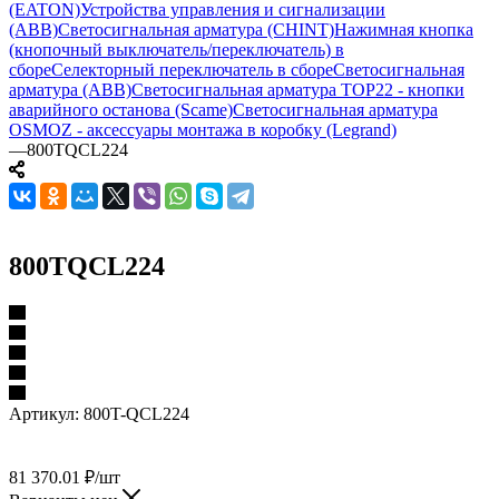
(EATON)
Устройства управления и сигнализации
(ABB)
Светосигнальная арматура (CHINT)
Нажимная кнопка
(кнопочный выключатель/переключатель) в
сборе
Селекторный переключатель в сборе
Светосигнальная
арматура (ABB)
Светосигнальная арматура TOP22 - кнопки
аварийного останова (Scame)
Светосигнальная арматура
OSMOZ - аксессуары монтажа в коробку (Legrand)
—
800TQCL224
800TQCL224
Артикул:
800T-QCL224
81 370.01
₽
/шт