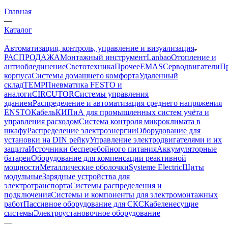
Главная
—
Каталог
—
Автоматизация, контроль, управление и визуализация
РАСПРОДАЖА
Монтажный инструмент
Lanbao
Отопление и
антиоблединение
Светотехника
Прочее
EMAS
Cерводвигатели
П
корпуса
Системы домашнего комфорта
Удаленный
склад
TEMP
Пневматика FESTO и
аналоги
CIRCUTOR
Системы управления
зданием
Распределение и автоматизация среднего напряжения
ENSTO
Кабель
КИПиА для промышленных систем учёта и
управления расходом
Система контроля микроклимата в
шкафу
Распределение электроэнергии
Оборудование для
установки на DIN рейку
Управление электродвигателями и их
защита
Источники бесперебойного питания
Аккумуляторные
батареи
Оборудование для компенсации реактивной
мощности
Металлические оболочки
Systeme Electric
Щиты
модульные
Зарядные устройства для
электротранспорта
Системы распределения и
подключения
Системы и компоненты для электромонтажных
работ
Пассивное оборудование для СКС
Кабеленесущие
системы
Электроустановочное оборудование
—