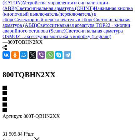
(EATON)
Устройства управления и сигнализации
(ABB)
Светосигнальная арматура (CHINT)
Нажимная кнопка
(кнопочный выключатель/переключатель) в
сборе
Селекторный переключатель в сборе
Светосигнальная
арматура (ABB)
Светосигнальная арматура TOP22 - кнопки
аварийного останова (Scame)
Светосигнальная арматура
OSMOZ - аксессуары монтажа в коробку (Legrand)
—
800TQBHN2XX
800TQBHN2XX
Артикул:
800T-QBHN2XX
31 505.84
₽
/шт