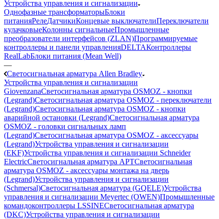
Устройства управления и сигнализации
Однофазные трансформаторы
Блоки
питания
Реле
Датчики
Концевые выключатели
Переключатели
кулачковые
Колонны сигнальные
Промышленные
преобразователи интерфейсов (ZLAN)
Программируемые
контроллеры и панели управления
DELTA
Контроллеры
RealLab
Блоки питания (Mean Well)
—
Светосигнальная арматура Allen Bradley
Устройства управления и сигнализации
Giovenzana
Светосигнальная арматура OSMOZ - кнопки
(Legrand)
Светосигнальная арматура OSMOZ - переключатели
(Legrand)
Светосигнальная арматура OSMOZ - кнопки
аварийной остановки (Legrand)
Светосигнальная арматура
OSMOZ - головки сигнальных ламп
(Legrand)
Светосигнальная арматура OSMOZ - аксессуары
(Legrand)
Устройства управления и сигнализации
(EKF)
Устройства управления и сигнализации Schneider
Electric
Светосигнальная арматура APT
Светосигнальная
арматура OSMOZ - аксессуары монтажа на дверь
(Legrand)
Устройства управления и сигнализации
(Schmersal)
Светосигнальная арматура (GQELE)
Устройства
управления и сигнализации Meyertec (OWEN)
Промышленные
командоконтроллеры LSSINE
Светосигнальная арматура
(DKC)
Устройства управления и сигнализации