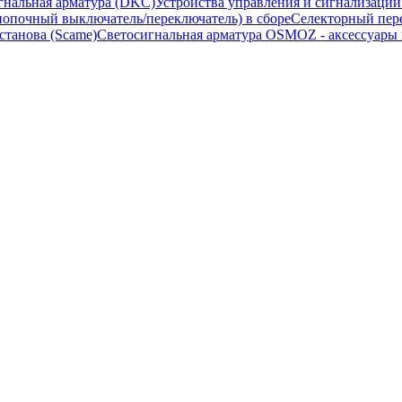
гнальная арматура (DKC)
Устройства управления и сигнализаци
опочный выключатель/переключатель) в сборе
Селекторный пере
станова (Scame)
Светосигнальная арматура OSMOZ - аксессуары м