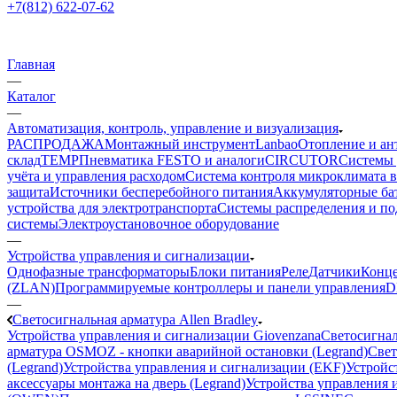
+7(812) 622-07-62
Главная
—
Каталог
—
Автоматизация, контроль, управление и визуализация
РАСПРОДАЖА
Монтажный инструмент
Lanbao
Отопление и ан
склад
TEMP
Пневматика FESTO и аналоги
CIRCUTOR
Системы 
учёта и управления расходом
Система контроля микроклимата 
защита
Источники бесперебойного питания
Аккумуляторные ба
устройства для электротранспорта
Системы распределения и п
системы
Электроустановочное оборудование
—
Устройства управления и сигнализации
Однофазные трансформаторы
Блоки питания
Реле
Датчики
Конц
(ZLAN)
Программируемые контроллеры и панели управления
D
—
Светосигнальная арматура Allen Bradley
Устройства управления и сигнализации Giovenzana
Светосигнал
арматура OSMOZ - кнопки аварийной остановки (Legrand)
Свет
(Legrand)
Устройства управления и сигнализации (EKF)
Устройст
аксессуары монтажа на дверь (Legrand)
Устройства управления и