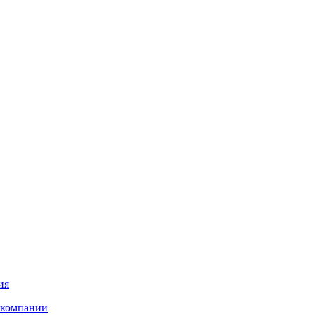
ия
 компании