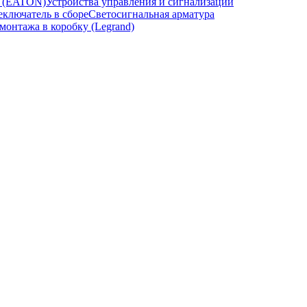
и (EATON)
Устройства управления и сигнализации
ключатель в сборе
Светосигнальная арматура
онтажа в коробку (Legrand)