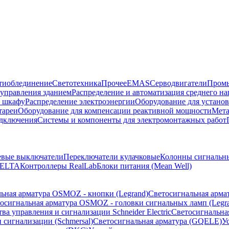
тиоблединение
Светотехника
Прочее
EMAS
Cерводвигатели
Промы
управления зданием
Распределение и автоматизация среднего 
в шкафу
Распределение электроэнергии
Оборудование для установ
тареи
Оборудование для компенсации реактивной мощности
Мета
одключения
Системы и компоненты для электромонтажных работ
евые выключатели
Переключатели кулачковые
Колонны сигнальн
ELTA
Контроллеры RealLab
Блоки питания (Mean Well)
ьная арматура OSMOZ - кнопки (Legrand)
Светосигнальная арма
осигнальная арматура OSMOZ - головки сигнальных ламп (Legr
ва управления и сигнализации Schneider Electric
Светосигнальна
 сигнализации (Schmersal)
Светосигнальная арматура (GQELE)
У