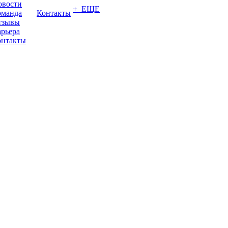
овости
+ ЕЩЕ
оманда
Контакты
тзывы
рьера
онтакты