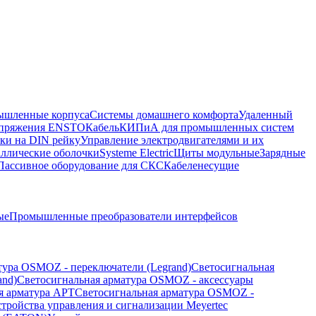
шленные корпуса
Системы домашнего комфорта
Удаленный
напряжения ENSTO
Кабель
КИПиА для промышленных систем
ки на DIN рейку
Управление электродвигателями и их
ллические оболочки
Systeme Electric
Щиты модульные
Зарядные
Пассивное оборудование для СКС
Кабеленесущие
ые
Промышленные преобразователи интерфейсов
тура OSMOZ - переключатели (Legrand)
Светосигнальная
and)
Светосигнальная арматура OSMOZ - аксессуары
я арматура APT
Светосигнальная арматура OSMOZ -
стройства управления и сигнализации Meyertec