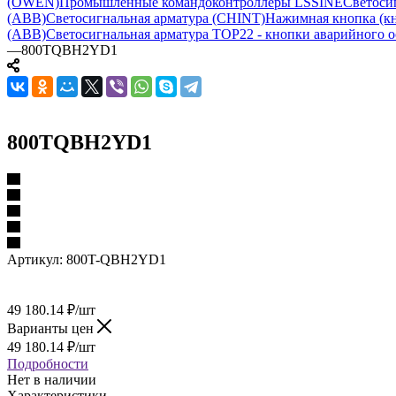
(OWEN)
Промышленные командоконтроллеры LSSINE
Светоси
(ABB)
Светосигнальная арматура (CHINT)
Нажимная кнопка (кн
(ABB)
Светосигнальная арматура TOP22 - кнопки аварийного о
—
800TQBH2YD1
800TQBH2YD1
Артикул:
800T-QBH2YD1
49 180.14
₽
/шт
Варианты цен
49 180.14
₽
/шт
Подробности
Нет в наличии
Характеристики