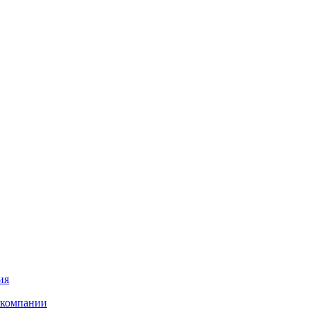
ия
 компании