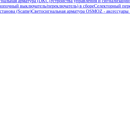
гнальная арматура (DKC)
Устройства управления и сигнализаци
опочный выключатель/переключатель) в сборе
Селекторный пере
станова (Scame)
Светосигнальная арматура OSMOZ - аксессуары м