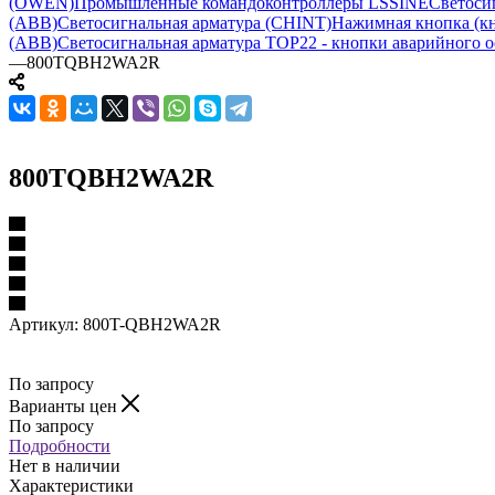
(OWEN)
Промышленные командоконтроллеры LSSINE
Светоси
(ABB)
Светосигнальная арматура (CHINT)
Нажимная кнопка (кн
(ABB)
Светосигнальная арматура TOP22 - кнопки аварийного о
—
800TQBH2WA2R
800TQBH2WA2R
Артикул:
800T-QBH2WA2R
По запросу
Варианты цен
По запросу
Подробности
Нет в наличии
Характеристики