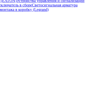
и (EATON)
Устройства управления и сигнализации
ключатель в сборе
Светосигнальная арматура
онтажа в коробку (Legrand)