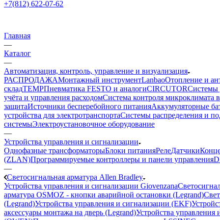
+7(812) 622-07-62
Главная
—
Каталог
—
Автоматизация, контроль, управление и визуализация
РАСПРОДАЖА
Монтажный инструмент
Lanbao
Отопление и ан
склад
TEMP
Пневматика FESTO и аналоги
CIRCUTOR
Системы 
учёта и управления расходом
Система контроля микроклимата 
защита
Источники бесперебойного питания
Аккумуляторные ба
устройства для электротранспорта
Системы распределения и п
системы
Электроустановочное оборудование
—
Устройства управления и сигнализации
Однофазные трансформаторы
Блоки питания
Реле
Датчики
Конц
(ZLAN)
Программируемые контроллеры и панели управления
D
—
Светосигнальная арматура Allen Bradley
Устройства управления и сигнализации Giovenzana
Светосигнал
арматура OSMOZ - кнопки аварийной остановки (Legrand)
Свет
(Legrand)
Устройства управления и сигнализации (EKF)
Устройст
аксессуары монтажа на дверь (Legrand)
Устройства управления и