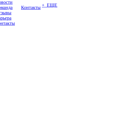
овости
+ ЕЩЕ
оманда
Контакты
тзывы
рьера
онтакты