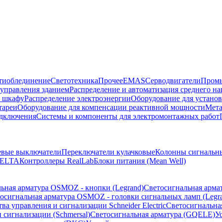
тиоблединение
Светотехника
Прочее
EMAS
Cерводвигатели
Промы
управления зданием
Распределение и автоматизация среднего 
в шкафу
Распределение электроэнергии
Оборудование для установ
тареи
Оборудование для компенсации реактивной мощности
Мета
одключения
Системы и компоненты для электромонтажных работ
евые выключатели
Переключатели кулачковые
Колонны сигнальн
ELTA
Контроллеры RealLab
Блоки питания (Mean Well)
ьная арматура OSMOZ - кнопки (Legrand)
Светосигнальная арма
осигнальная арматура OSMOZ - головки сигнальных ламп (Legr
ва управления и сигнализации Schneider Electric
Светосигнальна
 сигнализации (Schmersal)
Светосигнальная арматура (GQELE)
У