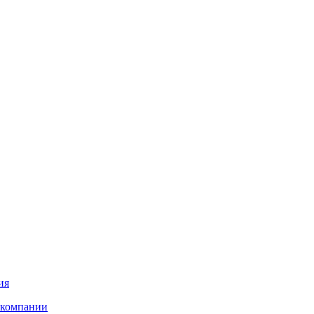
ия
 компании