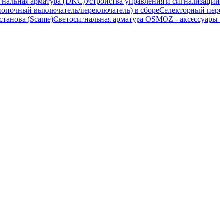
гнальная арматура (DKC)
Устройства управления и сигнализаци
опочный выключатель/переключатель) в сборе
Селекторный пере
станова (Scame)
Светосигнальная арматура OSMOZ - аксессуары м