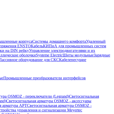
шленные корпуса
Системы домашнего комфорта
Удаленный
напряжения ENSTO
Кабель
КИПиА для промышленных систем
ки на DIN рейку
Управление электродвигателями и их
ллические оболочки
Systeme Electric
Щиты модульные
Зарядные
Пассивное оборудование для СКС
Кабеленесущие
ые
Промышленные преобразователи интерфейсов
тура OSMOZ - переключатели (Legrand)
Светосигнальная
and)
Светосигнальная арматура OSMOZ - аксессуары
я арматура APT
Светосигнальная арматура OSMOZ -
стройства управления и сигнализации Meyertec