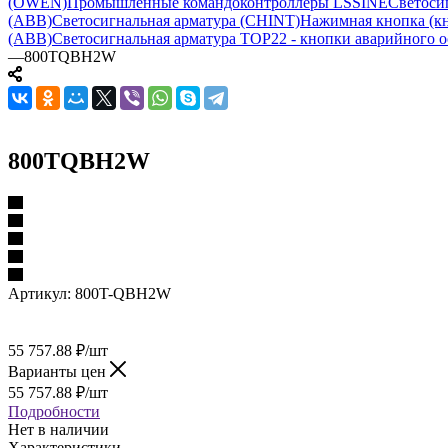
(OWEN)
Промышленные командоконтроллеры LSSINE
Светоси
(ABB)
Светосигнальная арматура (CHINT)
Нажимная кнопка (кн
(ABB)
Светосигнальная арматура TOP22 - кнопки аварийного о
—
800TQBH2W
800TQBH2W
Артикул:
800T-QBH2W
55 757.88
₽
/шт
Варианты цен
55 757.88
₽
/шт
Подробности
Нет в наличии
Характеристики