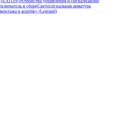
и (EATON)
Устройства управления и сигнализации
ключатель в сборе
Светосигнальная арматура
онтажа в коробку (Legrand)