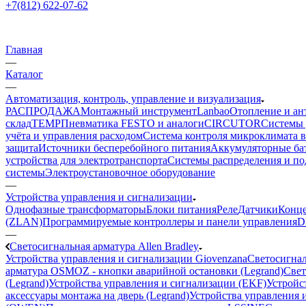
+7(812) 622-07-62
Главная
—
Каталог
—
Автоматизация, контроль, управление и визуализация
РАСПРОДАЖА
Монтажный инструмент
Lanbao
Отопление и ан
склад
TEMP
Пневматика FESTO и аналоги
CIRCUTOR
Системы 
учёта и управления расходом
Система контроля микроклимата 
защита
Источники бесперебойного питания
Аккумуляторные ба
устройства для электротранспорта
Системы распределения и п
системы
Электроустановочное оборудование
—
Устройства управления и сигнализации
Однофазные трансформаторы
Блоки питания
Реле
Датчики
Конц
(ZLAN)
Программируемые контроллеры и панели управления
D
—
Светосигнальная арматура Allen Bradley
Устройства управления и сигнализации Giovenzana
Светосигнал
арматура OSMOZ - кнопки аварийной остановки (Legrand)
Свет
(Legrand)
Устройства управления и сигнализации (EKF)
Устройст
аксессуары монтажа на дверь (Legrand)
Устройства управления и