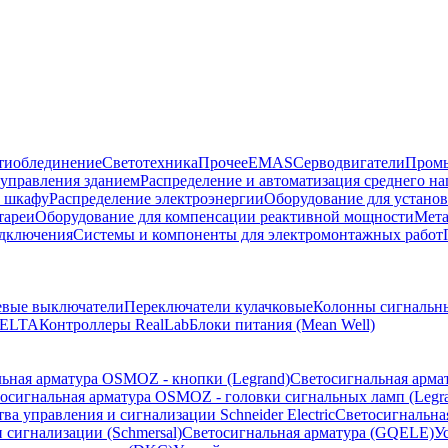
тиоблединение
Светотехника
Прочее
EMAS
Cерводвигатели
Промы
управления зданием
Распределение и автоматизация среднего 
в шкафу
Распределение электроэнергии
Оборудование для установ
тареи
Оборудование для компенсации реактивной мощности
Мета
одключения
Системы и компоненты для электромонтажных работ
евые выключатели
Переключатели кулачковые
Колонны сигнальн
ELTA
Контроллеры RealLab
Блоки питания (Mean Well)
ьная арматура OSMOZ - кнопки (Legrand)
Светосигнальная арма
осигнальная арматура OSMOZ - головки сигнальных ламп (Legr
ва управления и сигнализации Schneider Electric
Светосигнальна
 сигнализации (Schmersal)
Светосигнальная арматура (GQELE)
У