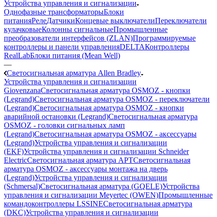
Устройства управления и сигнализации
Однофазные трансформаторы
Блоки
питания
Реле
Датчики
Концевые выключатели
Переключатели
кулачковые
Колонны сигнальные
Промышленные
преобразователи интерфейсов (ZLAN)
Программируемые
контроллеры и панели управления
DELTA
Контроллеры
RealLab
Блоки питания (Mean Well)
—
Светосигнальная арматура Allen Bradley
Устройства управления и сигнализации
Giovenzana
Светосигнальная арматура OSMOZ - кнопки
(Legrand)
Светосигнальная арматура OSMOZ - переключатели
(Legrand)
Светосигнальная арматура OSMOZ - кнопки
аварийной остановки (Legrand)
Светосигнальная арматура
OSMOZ - головки сигнальных ламп
(Legrand)
Светосигнальная арматура OSMOZ - аксессуары
(Legrand)
Устройства управления и сигнализации
(EKF)
Устройства управления и сигнализации Schneider
Electric
Светосигнальная арматура APT
Светосигнальная
арматура OSMOZ - аксессуары монтажа на дверь
(Legrand)
Устройства управления и сигнализации
(Schmersal)
Светосигнальная арматура (GQELE)
Устройства
управления и сигнализации Meyertec (OWEN)
Промышленные
командоконтроллеры LSSINE
Светосигнальная арматура
(DKC)
Устройства управления и сигнализации