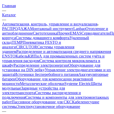
Главная
—
Каталог
—
Автоматизация, контроль, управление и визуализация
РАСПРОДАЖА
Монтажный инструмент
Lanbao
Отопление и
антиоблединение
Светотехника
Прочее
EMAS
Cерводвигатели
П
корпуса
Системы домашнего комфорта
Удаленный
склад
TEMP
Пневматика FESTO и
аналоги
CIRCUTOR
Системы управления
зданием
Распределение и автоматизация среднего напряжения
ENSTO
Кабель
КИПиА для промышленных систем учёта и
управления расходом
Система контроля микроклимата в
шкафу
Распределение электроэнергии
Оборудование для
установки на DIN рейку
Управление электродвигателями и их
защита
Источники бесперебойного питания
Аккумуляторные
батареи
Оборудование для компенсации реактивной
мощности
Металлические оболочки
Systeme Electric
Щиты
модульные
Зарядные устройства для
электротранспорта
Системы распределения и
подключения
Системы и компоненты для электромонтажных
работ
Пассивное оборудование для СКС
Кабеленесущие
системы
Электроустановочное оборудование
—