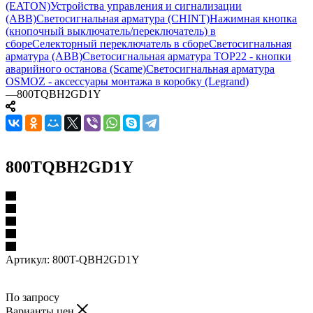
(EATON)
Устройства управления и сигнализации
(ABB)
Светосигнальная арматура (CHINT)
Нажимная кнопка
(кнопочный выключатель/переключатель) в
сборе
Селекторный переключатель в сборе
Светосигнальная
арматура (ABB)
Светосигнальная арматура TOP22 - кнопки
аварийного останова (Scame)
Светосигнальная арматура
OSMOZ - аксессуары монтажа в коробку (Legrand)
—
800TQBH2GD1Y
800TQBH2GD1Y
Артикул:
800T-QBH2GD1Y
По запросу
Варианты цен