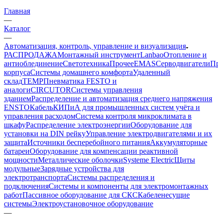
Главная
—
Каталог
—
Автоматизация, контроль, управление и визуализация
РАСПРОДАЖА
Монтажный инструмент
Lanbao
Отопление и
антиоблединение
Светотехника
Прочее
EMAS
Cерводвигатели
П
корпуса
Системы домашнего комфорта
Удаленный
склад
TEMP
Пневматика FESTO и
аналоги
CIRCUTOR
Системы управления
зданием
Распределение и автоматизация среднего напряжения
ENSTO
Кабель
КИПиА для промышленных систем учёта и
управления расходом
Система контроля микроклимата в
шкафу
Распределение электроэнергии
Оборудование для
установки на DIN рейку
Управление электродвигателями и их
защита
Источники бесперебойного питания
Аккумуляторные
батареи
Оборудование для компенсации реактивной
мощности
Металлические оболочки
Systeme Electric
Щиты
модульные
Зарядные устройства для
электротранспорта
Системы распределения и
подключения
Системы и компоненты для электромонтажных
работ
Пассивное оборудование для СКС
Кабеленесущие
системы
Электроустановочное оборудование
—