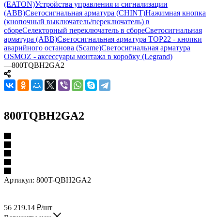
(EATON)
Устройства управления и сигнализации
(ABB)
Светосигнальная арматура (CHINT)
Нажимная кнопка
(кнопочный выключатель/переключатель) в
сборе
Селекторный переключатель в сборе
Светосигнальная
арматура (ABB)
Светосигнальная арматура TOP22 - кнопки
аварийного останова (Scame)
Светосигнальная арматура
OSMOZ - аксессуары монтажа в коробку (Legrand)
—
800TQBH2GA2
800TQBH2GA2
Артикул:
800T-QBH2GA2
56 219.14
₽
/шт