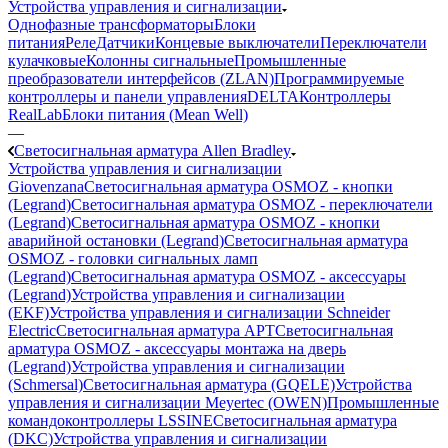
Устройства управления и сигнализации
Однофазные трансформаторы
Блоки
питания
Реле
Датчики
Концевые выключатели
Переключатели
кулачковые
Колонны сигнальные
Промышленные
преобразователи интерфейсов (ZLAN)
Программируемые
контроллеры и панели управления
DELTA
Контроллеры
RealLab
Блоки питания (Mean Well)
—
Светосигнальная арматура Allen Bradley
Устройства управления и сигнализации
Giovenzana
Светосигнальная арматура OSMOZ - кнопки
(Legrand)
Светосигнальная арматура OSMOZ - переключатели
(Legrand)
Светосигнальная арматура OSMOZ - кнопки
аварийной остановки (Legrand)
Светосигнальная арматура
OSMOZ - головки сигнальных ламп
(Legrand)
Светосигнальная арматура OSMOZ - аксессуары
(Legrand)
Устройства управления и сигнализации
(EKF)
Устройства управления и сигнализации Schneider
Electric
Светосигнальная арматура APT
Светосигнальная
арматура OSMOZ - аксессуары монтажа на дверь
(Legrand)
Устройства управления и сигнализации
(Schmersal)
Светосигнальная арматура (GQELE)
Устройства
управления и сигнализации Meyertec (OWEN)
Промышленные
командоконтроллеры LSSINE
Светосигнальная арматура
(DKC)
Устройства управления и сигнализации