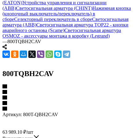
(EATON)
Устройства управления и сигнализации
(ABB)
Светосигнальная арматура (CHINT)
Нажимная кнопка
(кнопочный выключатель/переключатель) в
сборе
Селекторный переключатель в сборе
Светосигнальная
арматура (ABB)
Светосигнальная арматура TOP22 - кнопки
аварийного останова (Scame)
Светосигнальная арматура
OSMOZ - аксессуары монтажа в коробку (Legrand)
—
800TQBH2CAV
800TQBH2CAV
Артикул:
800T-QBH2CAV
63 989.10
₽
/шт