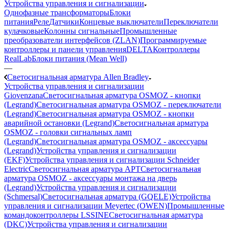
Устройства управления и сигнализации
Однофазные трансформаторы
Блоки
питания
Реле
Датчики
Концевые выключатели
Переключатели
кулачковые
Колонны сигнальные
Промышленные
преобразователи интерфейсов (ZLAN)
Программируемые
контроллеры и панели управления
DELTA
Контроллеры
RealLab
Блоки питания (Mean Well)
—
Светосигнальная арматура Allen Bradley
Устройства управления и сигнализации
Giovenzana
Светосигнальная арматура OSMOZ - кнопки
(Legrand)
Светосигнальная арматура OSMOZ - переключатели
(Legrand)
Светосигнальная арматура OSMOZ - кнопки
аварийной остановки (Legrand)
Светосигнальная арматура
OSMOZ - головки сигнальных ламп
(Legrand)
Светосигнальная арматура OSMOZ - аксессуары
(Legrand)
Устройства управления и сигнализации
(EKF)
Устройства управления и сигнализации Schneider
Electric
Светосигнальная арматура APT
Светосигнальная
арматура OSMOZ - аксессуары монтажа на дверь
(Legrand)
Устройства управления и сигнализации
(Schmersal)
Светосигнальная арматура (GQELE)
Устройства
управления и сигнализации Meyertec (OWEN)
Промышленные
командоконтроллеры LSSINE
Светосигнальная арматура
(DKC)
Устройства управления и сигнализации