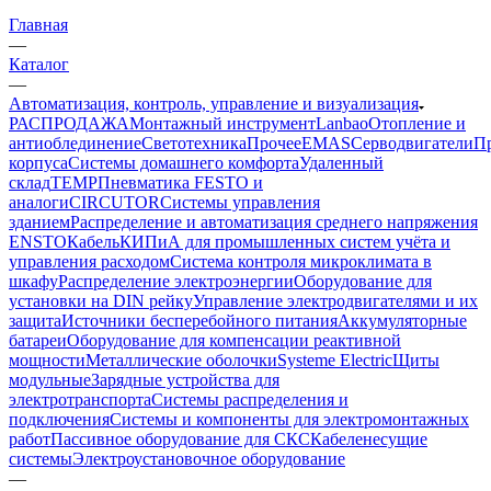
Главная
—
Каталог
—
Автоматизация, контроль, управление и визуализация
РАСПРОДАЖА
Монтажный инструмент
Lanbao
Отопление и
антиоблединение
Светотехника
Прочее
EMAS
Cерводвигатели
П
корпуса
Системы домашнего комфорта
Удаленный
склад
TEMP
Пневматика FESTO и
аналоги
CIRCUTOR
Системы управления
зданием
Распределение и автоматизация среднего напряжения
ENSTO
Кабель
КИПиА для промышленных систем учёта и
управления расходом
Система контроля микроклимата в
шкафу
Распределение электроэнергии
Оборудование для
установки на DIN рейку
Управление электродвигателями и их
защита
Источники бесперебойного питания
Аккумуляторные
батареи
Оборудование для компенсации реактивной
мощности
Металлические оболочки
Systeme Electric
Щиты
модульные
Зарядные устройства для
электротранспорта
Системы распределения и
подключения
Системы и компоненты для электромонтажных
работ
Пассивное оборудование для СКС
Кабеленесущие
системы
Электроустановочное оборудование
—